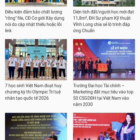
Điều kiện đảm bảo chất lượng
Diện tích đất/người học mới đạt
"rỗng" file, CĐ Cơ giới Xây dựng
11,8m², ĐH Sư phạm Kỹ thuật
nói do cập nhật thiếu hoặc lỗi
Vĩnh Long chia sẻ lộ trình đáp
link
ứng Chuẩn
7 học sinh Việt Nam đoạt huy
Trường Đại học Tài chính –
chương kỳ thi Olympic Trí tuệ
Marketing đặt mục tiêu vào top
nhân tạo quốc tế 2026
50 CSGDĐH tại Việt Nam vào
năm 2030