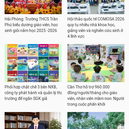
Hải Phòng: Trường THCS Trần
Hội thảo quốc tế COMOSA 2026
Phú biểu dương giáo viên, học
quy tụ nhiều nhà khoa học,
sinh giỏi năm học 2025 -2026
giảng viên và nghiên cứu sinh ở
4 lĩnh vực
Phối hợp chặt chẽ 3 bên NXB,
Cần Thơ hỗ trợ 960.000
công ty phát hành và quản lý thị
đồng/người/tháng cho giáo
trường để ngăn SGK giả
viên, nhân viên mầm non: Người
trong cuộc phấn khởi