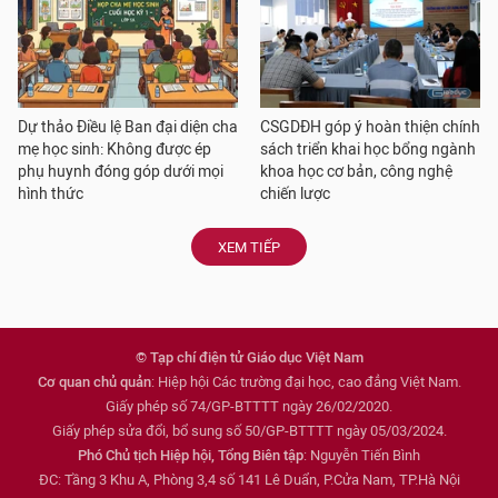
Dự thảo Điều lệ Ban đại diện cha
CSGDĐH góp ý hoàn thiện chính
mẹ học sinh: Không được ép
sách triển khai học bổng ngành
phụ huynh đóng góp dưới mọi
khoa học cơ bản, công nghệ
hình thức
chiến lược
XEM TIẾP
© Tạp chí điện tử Giáo dục Việt Nam
Cơ quan chủ quản
: Hiệp hội Các trường đại học, cao đẳng Việt Nam.
Giấy phép số 74/GP-BTTTT ngày 26/02/2020.
Giấy phép sửa đổi, bổ sung số 50/GP-BTTTT ngày 05/03/2024.
Phó Chủ tịch Hiệp hội, Tổng Biên tập
: Nguyễn Tiến Bình
ĐC: Tầng 3 Khu A, Phòng 3,4 số 141 Lê Duẩn, P.Cửa Nam, TP.Hà Nội