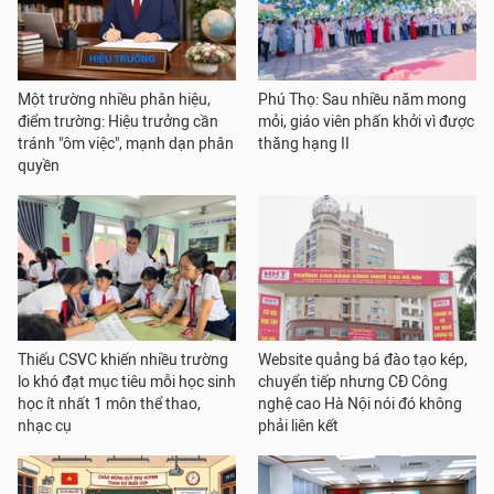
Một trường nhiều phân hiệu,
Phú Thọ: Sau nhiều năm mong
điểm trường: Hiệu trưởng cần
mỏi, giáo viên phấn khởi vì được
tránh "ôm việc", mạnh dạn phân
thăng hạng II
quyền
Thiếu CSVC khiến nhiều trường
Website quảng bá đào tạo kép,
lo khó đạt mục tiêu mỗi học sinh
chuyển tiếp nhưng CĐ Công
học ít nhất 1 môn thể thao,
nghệ cao Hà Nội nói đó không
nhạc cụ
phải liên kết