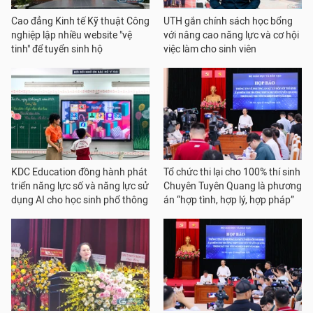
Cao đẳng Kinh tế Kỹ thuật Công
UTH gắn chính sách học bổng
nghiệp lập nhiều website "vệ
với nâng cao năng lực và cơ hội
tinh" để tuyển sinh hộ
việc làm cho sinh viên
KDC Education đồng hành phát
Tổ chức thi lại cho 100% thí sinh
triển năng lực số và năng lực sử
Chuyên Tuyên Quang là phương
dụng AI cho học sinh phổ thông
án “hợp tình, hợp lý, hợp pháp”