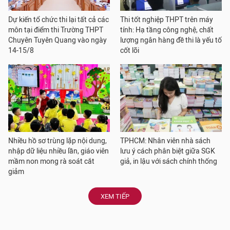
Dự kiến tổ chức thi lại tất cả các
Thi tốt nghiệp THPT trên máy
môn tại điểm thi Trường THPT
tính: Hạ tầng công nghệ, chất
Chuyên Tuyên Quang vào ngày
lượng ngân hàng đề thi là yếu tố
14-15/8
cốt lõi
Nhiều hồ sơ trùng lặp nội dung,
TPHCM: Nhân viên nhà sách
nhập dữ liệu nhiều lần, giáo viên
lưu ý cách phân biệt giữa SGK
mầm non mong rà soát cắt
giả, in lậu với sách chính thống
giảm
XEM TIẾP