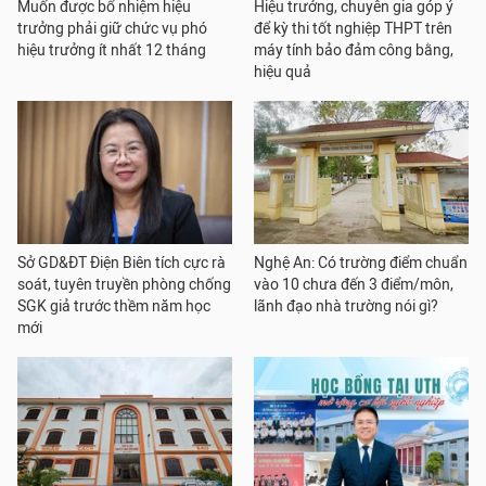
Muốn được bổ nhiệm hiệu
Hiệu trưởng, chuyên gia góp ý
trưởng phải giữ chức vụ phó
để kỳ thi tốt nghiệp THPT trên
hiệu trưởng ít nhất 12 tháng
máy tính bảo đảm công bằng,
hiệu quả
Sở GD&ĐT Điện Biên tích cực rà
Nghệ An: Có trường điểm chuẩn
soát, tuyên truyền phòng chống
vào 10 chưa đến 3 điểm/môn,
SGK giả trước thềm năm học
lãnh đạo nhà trường nói gì?
mới