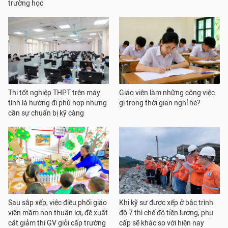
trường học
Thi tốt nghiệp THPT trên máy
Giáo viên làm những công việc
tính là hướng đi phù hợp nhưng
gì trong thời gian nghỉ hè?
cần sự chuẩn bị kỹ càng
Sau sắp xếp, việc điều phối giáo
Khi kỹ sư được xếp ở bậc trình
viên mầm non thuận lợi, đề xuất
độ 7 thì chế độ tiền lương, phụ
cắt giảm thi GV giỏi cấp trường
cấp sẽ khác so với hiện nay