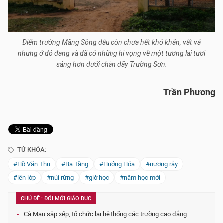
Điểm trường Măng Sông dẫu còn chưa hết khó khăn, vất vả
nhưng ở đó đang và đã có những hi vọng về một tương lai tươi
sáng hơn dưới chân dãy Trường Sơn.
Trần Phương
TỪ KHÓA:
#Hồ Văn Thu
#Ba Tầng
#Hướng Hóa
#nương rẫy
#lên lớp
#núi rừng
#giờ học
#năm học mới
CHỦ ĐỀ : ĐỔI MỚI GIÁO DỤC
Cà Mau sắp xếp, tổ chức lại hệ thống các trường cao đẳng