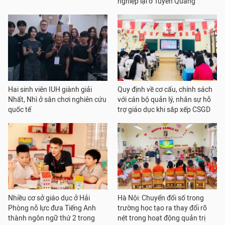
nghiệp lại ở Tuyên Quang
Hai sinh viên IUH giành giải
Quy định về cơ cấu, chính sách
Nhất, Nhì ở sân chơi nghiên cứu
với cán bộ quản lý, nhân sự hỗ
quốc tế
trợ giáo dục khi sắp xếp CSGD
Nhiều cơ sở giáo dục ở Hải
Hà Nội: Chuyển đổi số trong
Phòng nỗ lực đưa Tiếng Anh
trường học tạo ra thay đổi rõ
thành ngôn ngữ thứ 2 trong
nét trong hoạt động quản trị