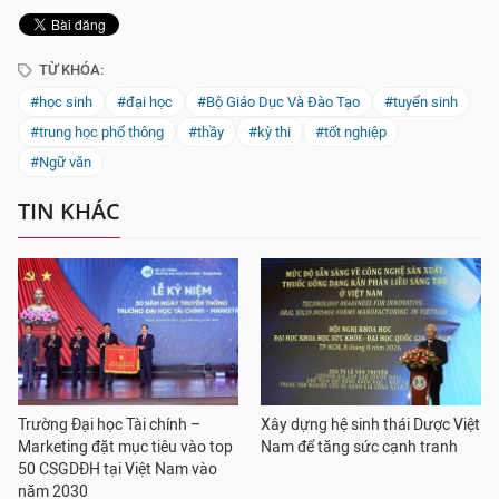
TỪ KHÓA:
#học sinh
#đại học
#Bộ Giáo Dục Và Đào Tạo
#tuyển sinh
#trung học phổ thông
#thầy
#kỳ thi
#tốt nghiệp
#Ngữ văn
TIN KHÁC
Trường Đại học Tài chính –
Xây dựng hệ sinh thái Dược Việt
Marketing đặt mục tiêu vào top
Nam để tăng sức cạnh tranh
50 CSGDĐH tại Việt Nam vào
năm 2030