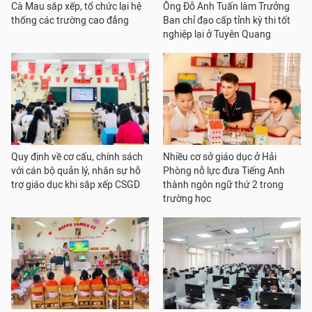
Cà Mau sắp xếp, tổ chức lại hệ
Ông Đỗ Anh Tuấn làm Trưởng
thống các trường cao đẳng
Ban chỉ đạo cấp tỉnh kỳ thi tốt
nghiệp lại ở Tuyên Quang
Quy định về cơ cấu, chính sách
Nhiều cơ sở giáo dục ở Hải
với cán bộ quản lý, nhân sự hỗ
Phòng nỗ lực đưa Tiếng Anh
trợ giáo dục khi sắp xếp CSGD
thành ngôn ngữ thứ 2 trong
trường học