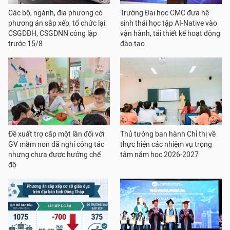
Các bộ, ngành, địa phương có
Trường Đại học CMC đưa hệ
phương án sắp xếp, tổ chức lại
sinh thái học tập AI-Native vào
CSGDĐH, CSGDNN công lập
vận hành, tái thiết kế hoạt động
trước 15/8
đào tạo
Đề xuất trợ cấp một lần đối với
Thủ tướng ban hành Chỉ thị về
GV mầm non đã nghỉ công tác
thực hiện các nhiệm vụ trọng
nhưng chưa được hưởng chế
tâm năm học 2026-2027
độ