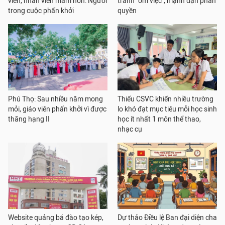
viên, nhân viên mầm non: Người
tránh "ôm việc", mạnh dạn phân
trong cuộc phấn khởi
quyền
Phú Thọ: Sau nhiều năm mong
Thiếu CSVC khiến nhiều trường
mỏi, giáo viên phấn khởi vì được
lo khó đạt mục tiêu mỗi học sinh
thăng hạng II
học ít nhất 1 môn thể thao,
nhạc cụ
Website quảng bá đào tạo kép,
Dự thảo Điều lệ Ban đại diện cha