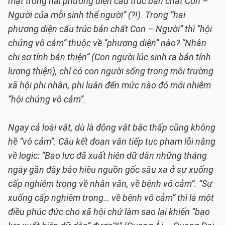
mặt trong hai phương diện cấu trúc bản chất Con –
Người của mỗi sinh thể người” (?!). Trong “hai
phương diện cấu trúc bản chất Con – Người” thì “hội
chứng vô cảm” thuộc về “phương diện” nào? “Nhân
chi sơ tính bản thiện” (Con người lúc sinh ra bản tính
lương thiện), chỉ có con người sống trong môi trường
xã hội phi nhân, phi luân đến mức nào đó mới nhiễm
“hội chứng vô cảm”.
Ngay cả loài vật, dù là động vật bậc thấp cũng không
hề “vô cảm”. Câu kết đoạn văn tiếp tục phạm lỗi nặng
về logic: “Bạo lực đã xuất hiện dữ dằn những tháng
ngày gần đây báo hiệu nguồn gốc sâu xa ở sự xuống
cấp nghiêm trọng về nhân văn, về bệnh vô cảm”. “Sự
xuống cấp nghiêm trọng… về bệnh vô cảm” thì là một
điều phúc đức cho xã hội chứ làm sao lại khiến “bạo