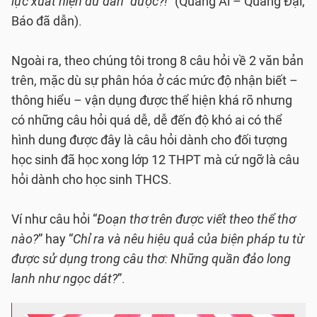
lực xuất hiện dữ dằn” được?!"
(Quang Ái – Quang Đại,
Báo đã dẫn).
Ngoài ra, theo chúng tôi trong 8 câu hỏi về 2 văn bản
trên, mặc dù sự phân hóa ở các mức độ nhận biết –
thông hiểu – vận dụng được thể hiện khá rõ nhưng
có những câu hỏi quá dễ, dễ đến độ khó ai có thể
hình dung được đây là câu hỏi dành cho đối tượng
học sinh đã học xong lớp 12 THPT mà cứ ngỡ là câu
hỏi dành cho học sinh THCS.
Ví như câu hỏi “
Đoạn thơ trên được viết theo thể thơ
nào?
” hay “
Chỉ ra và nêu hiệu quả của biện pháp tu từ
được sử dụng trong câu thơ: Những quần đảo long
lanh như ngọc dát?
”.