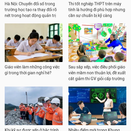
Hà Nội: Chuyển đổi số trong
Thi tốt nghiệp THPT trên máy
trường học tạo ra thay đổi rõ
tính là hướng đi phù hợp nhưng
nét trong hoạt động quản trị
cần sự chuẩn bị kỹ càng
Giáo viên làm những công việc
Sau sắp xếp, việc điều phối giáo
gì trong thời gian nghỉ hè?
viên mầm non thuận lợi, đề xuất
cắt giảm thi GV giỏi cấp trường
Khi kỹ sư được xếp ở bậc trình
Nhiều điểm mới trong Khung