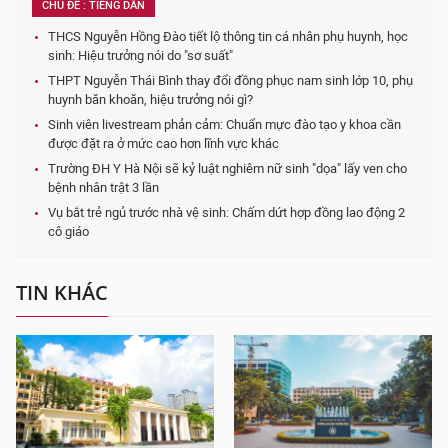
CHỦ ĐỀ : TIẾNG DÂN
THCS Nguyễn Hồng Đào tiết lộ thông tin cá nhân phụ huynh, học
sinh: Hiệu trưởng nói do "sơ suất"
THPT Nguyễn Thái Bình thay đổi đồng phục nam sinh lớp 10, phụ
huynh băn khoăn, hiệu trưởng nói gì?
Sinh viên livestream phản cảm: Chuẩn mực đào tạo y khoa cần
được đặt ra ở mức cao hơn lĩnh vực khác
Trường ĐH Y Hà Nội sẽ kỷ luật nghiêm nữ sinh "dọa" lấy ven cho
bệnh nhân trật 3 lần
Vụ bắt trẻ ngủ trước nhà vệ sinh: Chấm dứt hợp đồng lao động 2
cô giáo
TIN KHÁC