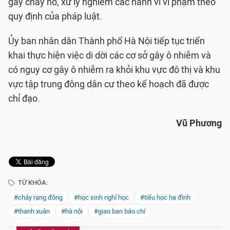
gây cháy nổ, xử lý nghiêm các hành vi vi phạm theo
quy định của pháp luật.
Ủy ban nhân dân Thành phố Hà Nội tiếp tục triển
khai thực hiện việc di dời các cơ sở gây ô nhiễm và
có nguy cơ gây ô nhiễm ra khỏi khu vực đô thị và khu
vực tập trung đông dân cư theo kế hoạch đã được
chỉ đạo.
Vũ Phương
TỪ KHÓA:
#cháy rạng đông
#học sinh nghỉ học
#tiểu học hạ đình
#thanh xuân
#hà nội
#giao ban báo chí