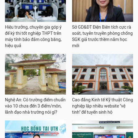
Hiệu trưởng, chuyên gia góp ý
Sở GD&ĐT Điện Biên tích cực rà
để kỳ thi tốt nghiệp THPT trên
soát, tuyên truyền phòng chống
máy tính bảo đảm công bằng,
SGK giả trước thềm năm học
hiệu quả
mới
Nghệ An: Có trường điểm chuẩn
Cao đẳng Kinh tế Kỹ thuật Công
vào 10 chưa đến 3 điểm/môn,
nghiệp lập nhiều website "vệ
lãnh đạo nhà trường nói gì?
tinh" để tuyển sinh hộ