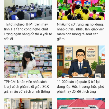
Thi tốt nghiệp THPT trên máy
Nhiều hồ sơ trùng lặp nội dung,
tính: Hạ tầng công nghệ, chất
nhập dữ liệu nhiều lần, giáo viên
lượng ngân hàng đề thi là yếu tố
mầm non mong rà soát cắt
cốt lõi
giảm
TPHCM: Nhân viên nhà sách
11.000 cán bộ quản lý trở lại
lưu ý cách phân biệt giữa SGK
đứng lớp: Hiệu trưởng, hiệu phó
giả, in lậu với sách chính thống
phải thay đổi để thích ứng