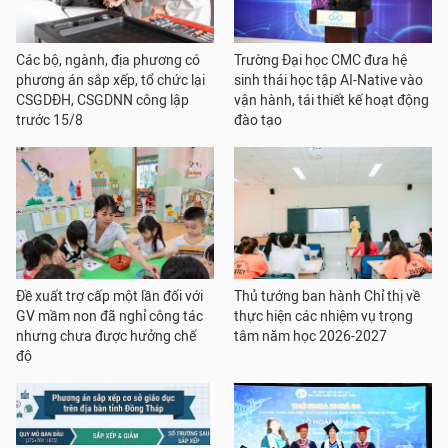
Các bộ, ngành, địa phương có
Trường Đại học CMC đưa hệ
phương án sắp xếp, tổ chức lại
sinh thái học tập AI-Native vào
CSGDĐH, CSGDNN công lập
vận hành, tái thiết kế hoạt động
trước 15/8
đào tạo
Đề xuất trợ cấp một lần đối với
Thủ tướng ban hành Chỉ thị về
GV mầm non đã nghỉ công tác
thực hiện các nhiệm vụ trọng
nhưng chưa được hưởng chế
tâm năm học 2026-2027
độ