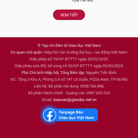
của Hà Nội
XEM TIẾP
© Tạp chí điện tử Giáo dục Việt Nam
Cơ quan chủ quản
: Hiệp hội Các trường đại học, cao đẳng Việt Nam.
Giấy phép số 74/GP-BTTTT ngày 26/02/2020.
Giấy phép sửa đổi, bổ sung số 50/GP-BTTTT ngày 05/03/2024.
Phó Chủ tịch Hiệp hội, Tổng Biên tập
: Nguyễn Tiến Bình
ĐC: Tầng 3 Khu A, Phòng 3,4 số 141 Lê Duẩn, P.Cửa Nam, TP.Hà Nội
Liên hệ: Bộ phận nội dung: 0938.766.888;
Bộ phận Hành chính - Quảng cáo: 0987.835.033
Email:
toasoan@giaoduc.net.vn