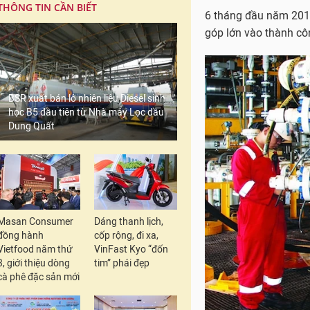
THÔNG TIN CẦN BIẾT
6 tháng đầu năm 2018
góp lớn vào thành cô
BSR xuất bán lô nhiên liệu Diesel sinh
học B5 đầu tiên từ Nhà máy Lọc dầu
Dung Quất
Masan Consumer
Dáng thanh lịch,
đồng hành
cốp rộng, đi xa,
Vietfood năm thứ
VinFast Kyo “đốn
3, giới thiệu dòng
tim” phái đẹp
cà phê đặc sản mới