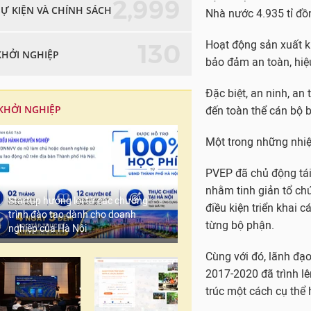
2,999
SỰ KIỆN VÀ CHÍNH SÁCH
Nhà nước 4.935 tỉ đồ
Hoạt động sản xuất k
130
KHỞI NGHIỆP
bảo đảm an toàn, hiệ
Đặc biệt, an ninh, an
KHỞI NGHIỆP
đến toàn thể cán bộ b
Một trong những nhiệ
PVEP đã chủ động tái 
nhằm tinh giản tổ chứ
Startup hưởng lợi từ các chương
điều kiện triển khai 
trình đào tạo dành cho doanh
từng bộ phận.
nghiệp của Hà Nội
Cùng với đó, lãnh đạo
2017-2020 đã trình l
trúc một cách cụ thể 