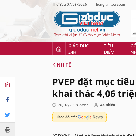
Thứ Sáu 07/08/2026
Thông tin tòa soạn
GIÁO DỤC
TIÊU
G
24H
ĐIỂM
N
KINH TẾ
PVEP đặt mục tiêu
khai thác 4,06 tri
20/07/2018 23:55
An Nhiên
Theo dõi trên