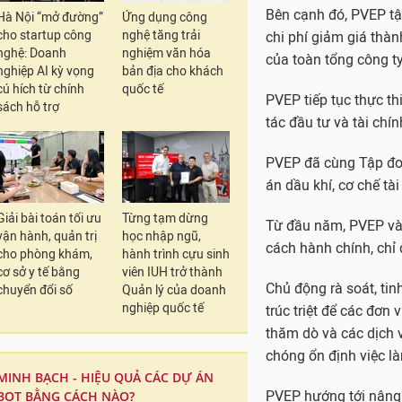
Bên cạnh đó, PVEP tập
Hà Nội “mở đường”
Ứng dụng công
cho startup công
nghệ tăng trải
chi phí giảm giá thà
nghệ: Doanh
nghiệm văn hóa
của toàn tổng công ty
nghiệp AI kỳ vọng
bản địa cho khách
cú hích từ chính
quốc tế
PVEP tiếp tục thực t
sách hỗ trợ
tác đầu tư và tài chín
PVEP đã cùng Tập đoà
án dầu khí, cơ chế tà
Giải bài toán tối ưu
Từng tạm dừng
Từ đầu năm, PVEP và c
vận hành, quản trị
học nhập ngũ,
cách hành chính, chỉ 
cho phòng khám,
hành trình cựu sinh
cơ sở y tế bằng
viên IUH trở thành
Chủ động rà soát, tin
chuyển đổi số
Quản lý của doanh
nghiệp quốc tế
trúc triệt để các đơn
thăm dò và các dịch v
chóng ổn định việc là
MINH BẠCH - HIỆU QUẢ CÁC DỰ ÁN
BOT BẰNG CÁCH NÀO?
PVEP hướng tới nâng 