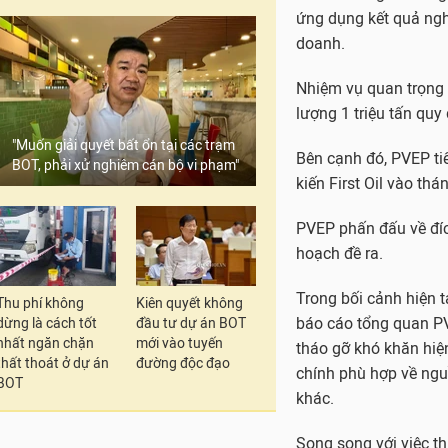
ứng dụng kết quả ngh
doanh.
Nhiệm vụ quan trọng 
lượng 1 triệu tấn quy
"Muốn giải quyết bất ổn tại các trạm
Bên cạnh đó, PVEP tiế
BOT, phải xử nghiêm cán bộ vi phạm"
kiến First Oil vào th
PVEP phấn đấu về đíc
hoạch đề ra.
Trong bối cảnh hiện t
Thu phí không
Kiên quyết không
báo cáo tổng quan PVE
dừng là cách tốt
đầu tư dự án BOT
nhất ngăn chặn
mới vào tuyến
tháo gỡ khó khăn hiện
thất thoát ở dự án
đường độc đạo
chính phù hợp về ngu
BOT
khác.
Song song với việc t