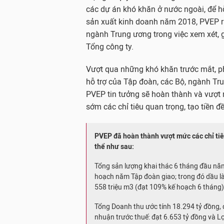
các dự án khó khăn ở nước ngoài, để hỗ
sản xuất kinh doanh năm 2018, PVEP rấ
ngành Trung ương trong việc xem xét, g
Tổng công ty.
Vượt qua những khó khăn trước mắt, p
hỗ trợ của Tập đoàn, các Bộ, ngành Tru
PVEP tin tưởng sẽ hoàn thành và vượt 
sớm các chỉ tiêu quan trọng, tạo tiền đ
PVEP đã hoàn thành vượt mức các chỉ tiê
thể như sau:
Tổng sản lượng khai thác 6 tháng đầu năm
hoạch năm Tập đoàn giao; trong đó dầu là 
558 triệu m3 (đạt 109% kế hoạch 6 tháng)
Tổng Doanh thu ước tính 18.294 tỷ đồng,
nhuận trước thuế: đạt 6.653 tỷ đồng và Lợ