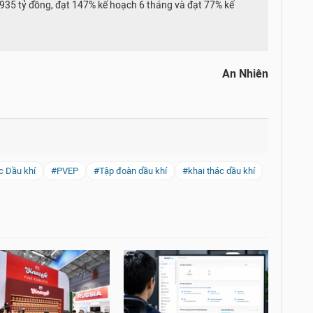
935 tỷ đồng, đạt 147% kế hoạch 6 tháng và đạt 77% kế
An Nhiên
c Dầu khí
#PVEP
#Tập đoàn dầu khí
#khai thác dầu khí