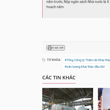
năm trước; Nộp ngân sách Nhà nước là 4.
hoạch năm.
In bài viết
TỪ KHÓA:
#Tổng Công ty Thăm dò Khai thá
#sản lượng khai thác dầu khí
CÁC TIN KHÁC