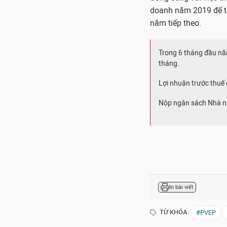
doanh năm 2019 để tr
năm tiếp theo.
Trong 6 tháng đầu nă
tháng.
Lợi nhuận trước thuế đ
Nộp ngân sách Nhà nư
In bài viết
TỪ KHÓA:
#PVEP