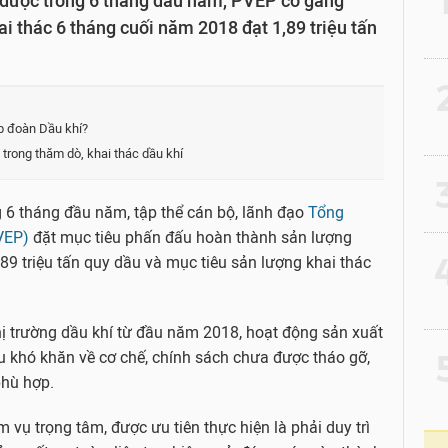
t được trong 6 tháng đầu năm, PVEP cố gắng
i thác 6 tháng cuối năm 2018 đạt 1,89 triệu tấn
2
p đoàn Dầu khí?
 trong thăm dò, khai thác dầu khí
3
g 6 tháng đầu năm, tập thể cán bộ, lãnh đạo
Tổng
VEP)
đặt mục tiêu phấn đấu hoàn thành sản lượng
4
89 triệu tấn quy dầu và mục tiêu sản lượng khai thác
ị trường dầu khí từ đầu năm 2018, hoạt động sản xuất
5
u khó khăn về cơ chế, chính sách chưa được tháo gỡ,
phù hợp.
 vụ trọng tâm, được ưu tiên thực hiện là phải duy trì