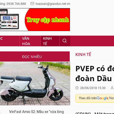
óng: 0938.766.888
toasoan@giaoduc.net.vn
ỌC
VĂN
KINH
HÓA
TẾ
KINH TẾ
ĐỌC NHIỀU
PVEP có đ
đoàn Dầu 
28/06/2018 15:30
Theo dõi trên
VinFast Amio S2: Mẫu xe “vừa lòng