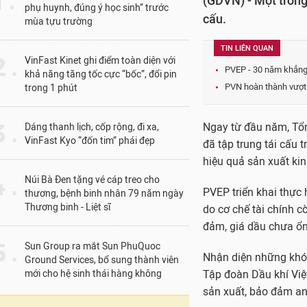
1 .
(GDVN) - Một trong
phụ huynh, đúng ý học sinh” trước
cấu.
mùa tựu trường
TIN LIÊN QUAN
 .
VinFast Kinet ghi điểm toàn diện với
PVEP - 30 năm khẳng đ
khả năng tăng tốc cực “bốc”, đổi pin
PVN hoàn thành vượt 
trong 1 phút
 .
Ngay từ đầu năm, Tổn
Dáng thanh lịch, cốp rộng, đi xa,
VinFast Kyo “đốn tim” phái đẹp
đã tập trung tái cấu 
hiệu quả sản xuất ki
 .
Núi Bà Đen tặng vé cáp treo cho
PVEP triển khai thực
thương, bệnh binh nhân 79 năm ngày
Thương binh - Liệt sĩ
do cơ chế tài chính 
đảm, giá dầu chưa ổ
 .
Sun Group ra mắt Sun PhuQuoc
Nhận diện những khó 
Ground Services, bổ sung thành viên
mới cho hệ sinh thái hàng không
Tập đoàn Dầu khí Việt
sản xuất, bảo đảm an