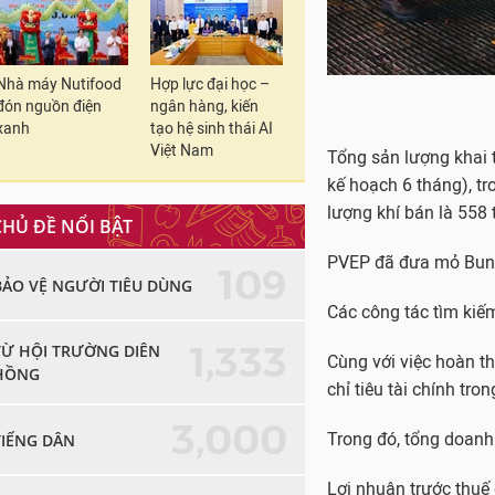
Nhà máy Nutifood
Hợp lực đại học –
đón nguồn điện
ngân hàng, kiến
xanh
tạo hệ sinh thái AI
Việt Nam
Tổng sản lượng khai 
kế hoạch 6 tháng), tr
lượng khí bán là 558 
CHỦ ĐỀ NỔI BẬT
PVEP đã đưa mỏ Bung
109
BẢO VỆ NGƯỜI TIÊU DÙNG
Các công tác tìm kiếm
1,333
TỪ HỘI TRƯỜNG DIÊN
Cùng với việc hoàn t
HỒNG
chỉ tiêu tài chính tr
3,000
Trong đó, tổng doanh
TIẾNG DÂN
Lợi nhuận trước thuế 