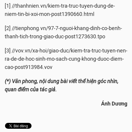
[1] //thanhnien.vn/kiem-tra-truc-tuyen-dung-de-
niem-tin-bi-xoi-mon-post1390660.html
[2] //tienphong.vn/97-7-nguoi-khang-dinh-co-benh-
thanh-tich-trong-giao-duc-post1273630.tpo
[3] //vov.vn/xa-hoi/giao-duc/kiem-tra-truc-tuyen-nen-
ra-de-de-hoc-sinh-mo-sach-cung-khong-duoc-diem-
cao-post913984.vov
(*) Văn phong, nội dung bài viết thể hiện góc nhìn,
quan điểm của tác giả.
Ánh Dương