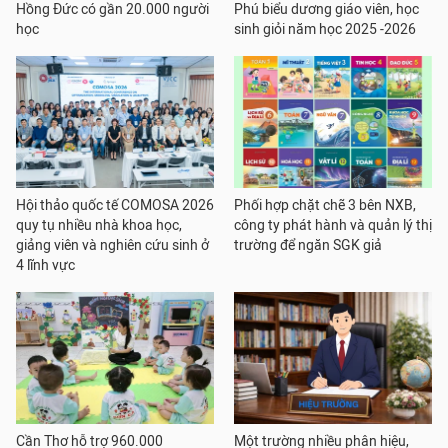
Hồng Đức có gần 20.000 người
Phú biểu dương giáo viên, học
học
sinh giỏi năm học 2025 -2026
Hội thảo quốc tế COMOSA 2026
Phối hợp chặt chẽ 3 bên NXB,
quy tụ nhiều nhà khoa học,
công ty phát hành và quản lý thị
giảng viên và nghiên cứu sinh ở
trường để ngăn SGK giả
4 lĩnh vực
Cần Thơ hỗ trợ 960.000
Một trường nhiều phân hiệu,