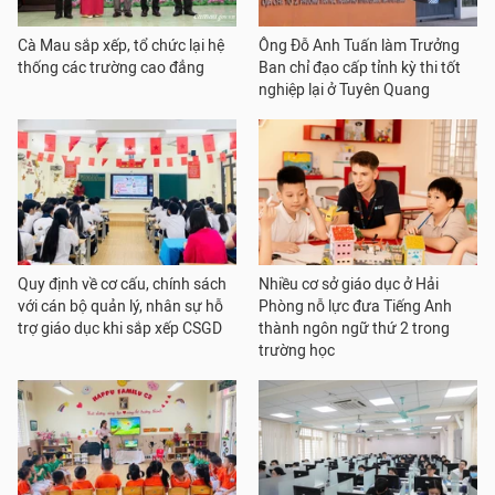
Cà Mau sắp xếp, tổ chức lại hệ
Ông Đỗ Anh Tuấn làm Trưởng
thống các trường cao đẳng
Ban chỉ đạo cấp tỉnh kỳ thi tốt
nghiệp lại ở Tuyên Quang
Quy định về cơ cấu, chính sách
Nhiều cơ sở giáo dục ở Hải
với cán bộ quản lý, nhân sự hỗ
Phòng nỗ lực đưa Tiếng Anh
trợ giáo dục khi sắp xếp CSGD
thành ngôn ngữ thứ 2 trong
trường học