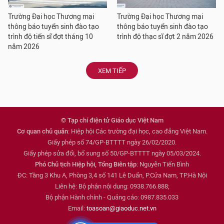
Trường Đại học Thương mại
Trường Đại học Thương mại
thông báo tuyển sinh đào tạo
thông báo tuyển sinh đào tạo
trình độ tiến sĩ đợt tháng 10
trình độ thạc sĩ đợt 2 năm 2026
năm 2026
XEM TIẾP
© Tạp chí điện tử Giáo dục Việt Nam
Cơ quan chủ quản
: Hiệp hội Các trường đại học, cao đẳng Việt Nam.
Giấy phép số 74/GP-BTTTT ngày 26/02/2020.
Giấy phép sửa đổi, bổ sung số 50/GP-BTTTT ngày 05/03/2024.
Phó Chủ tịch Hiệp hội, Tổng Biên tập
: Nguyễn Tiến Bình
ĐC: Tầng 3 Khu A, Phòng 3,4 số 141 Lê Duẩn, P.Cửa Nam, TP.Hà Nội
Liên hệ: Bộ phận nội dung: 0938.766.888;
Bộ phận Hành chính - Quảng cáo: 0987.835.033
Email:
toasoan@giaoduc.net.vn