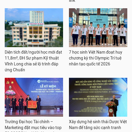
link
Diện tích đất/người học mới đạt
7 học sinh Việt Nam đoạt huy
11,8m², ĐH Sư phạm Kỹ thuật
chương kỳ thi Olympic Trí tuệ
Vĩnh Long chia sẻ lộ trình đáp
nhân tạo quốc tế 2026
ứng Chuẩn
Trường Đại học Tài chính –
Xây dựng hệ sinh thái Dược Việt
Marketing đặt mục tiêu vào top
Nam để tăng sức cạnh tranh