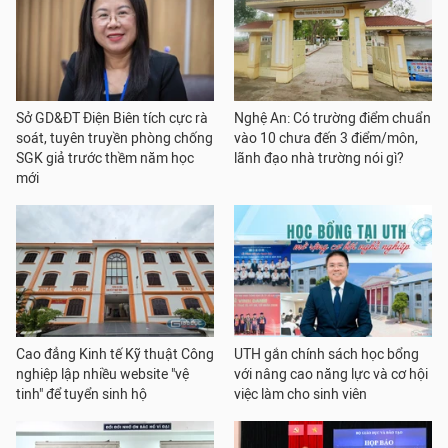
Sở GD&ĐT Điện Biên tích cực rà
Nghệ An: Có trường điểm chuẩn
soát, tuyên truyền phòng chống
vào 10 chưa đến 3 điểm/môn,
SGK giả trước thềm năm học
lãnh đạo nhà trường nói gì?
mới
Cao đẳng Kinh tế Kỹ thuật Công
UTH gắn chính sách học bổng
nghiệp lập nhiều website "vệ
với nâng cao năng lực và cơ hội
tinh" để tuyển sinh hộ
việc làm cho sinh viên