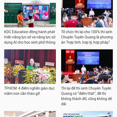
KDC Education đồng hành phát
Tổ chức thi lại cho 100% thí sinh
triển năng lực số và năng lực sử
Chuyên Tuyên Quang là phương
dụng AI cho học sinh phổ thông
án “hợp tình, hợp lý, hợp pháp”
TPHCM: 4 điểm nghẽn giáo dục
Thi lại để thi sinh Chuyên Tuyên
mầm non cần tháo gỡ
Quang có “điểm thật”, đề thi
không thách đố, cũng không dễ
dãi