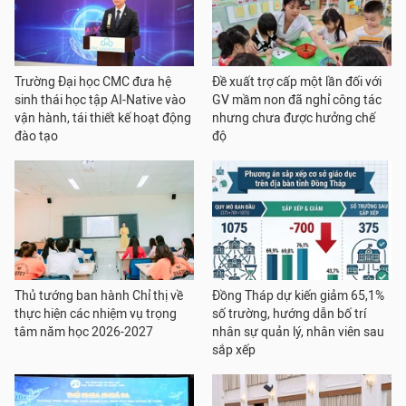
Trường Đại học CMC đưa hệ
Đề xuất trợ cấp một lần đối với
sinh thái học tập AI-Native vào
GV mầm non đã nghỉ công tác
vận hành, tái thiết kế hoạt động
nhưng chưa được hưởng chế
đào tạo
độ
Thủ tướng ban hành Chỉ thị về
Đồng Tháp dự kiến giảm 65,1%
thực hiện các nhiệm vụ trọng
số trường, hướng dẫn bố trí
tâm năm học 2026-2027
nhân sự quản lý, nhân viên sau
sắp xếp