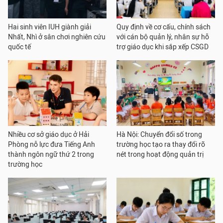
Hai sinh viên IUH giành giải
Quy định về cơ cấu, chính sách
Nhất, Nhì ở sân chơi nghiên cứu
với cán bộ quản lý, nhân sự hỗ
quốc tế
trợ giáo dục khi sắp xếp CSGD
Nhiều cơ sở giáo dục ở Hải
Hà Nội: Chuyển đổi số trong
Phòng nỗ lực đưa Tiếng Anh
trường học tạo ra thay đổi rõ
thành ngôn ngữ thứ 2 trong
nét trong hoạt động quản trị
trường học