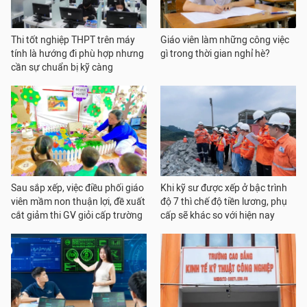
Thi tốt nghiệp THPT trên máy
Giáo viên làm những công việc
tính là hướng đi phù hợp nhưng
gì trong thời gian nghỉ hè?
cần sự chuẩn bị kỹ càng
Sau sắp xếp, việc điều phối giáo
Khi kỹ sư được xếp ở bậc trình
viên mầm non thuận lợi, đề xuất
độ 7 thì chế độ tiền lương, phụ
cắt giảm thi GV giỏi cấp trường
cấp sẽ khác so với hiện nay