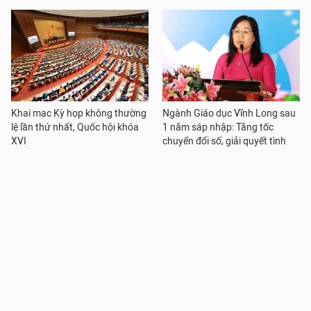
Khai mạc Kỳ họp không thường
Ngành Giáo dục Vĩnh Long sau
lệ lần thứ nhất, Quốc hội khóa
1 năm sáp nhập: Tăng tốc
XVI
chuyển đổi số, giải quyết tình
trạng thiếu GV
Xã Thanh Trì đẩy mạnh ứng
Nếu hoạt động GD tăng cường
dụng công nghệ số trong phục
không thu tiền, chuyên gia lo
vụ người dân, doanh nghiệp
trường "có nhiệm vụ nhưng