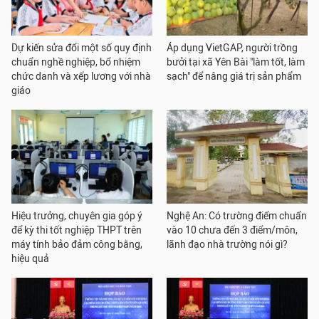
Dự kiến sửa đổi một số quy định
Áp dụng VietGAP, người trồng
chuẩn nghề nghiệp, bổ nhiệm
bưởi tại xã Yên Bài "làm tốt, làm
chức danh và xếp lương với nhà
sạch" để nâng giá trị sản phẩm
giáo
Hiệu trưởng, chuyên gia góp ý
Nghệ An: Có trường điểm chuẩn
để kỳ thi tốt nghiệp THPT trên
vào 10 chưa đến 3 điểm/môn,
máy tính bảo đảm công bằng,
lãnh đạo nhà trường nói gì?
hiệu quả