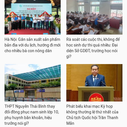
Hà Nội: Gắn sản xuất sản phẩm
Rà soát các cuộc thi, không để
bản địa với du lịch, hướng đi mới
học sinh dự thi quá nhiều: Đại
cho nhiều bà con nông dân
diện Sở GDĐT, trường học nói
gì?
THPT Nguyễn Thái Bình thay
Phát biểu khai mạc Kỳ họp
đổi đồng phục nam sinh lớp 10,
không thường lệ thứ nhất của
phụ huynh băn khoăn, hiệu
Chủ tịch Quốc hội Trần Thanh
trưởng nói gì?
Mẫn