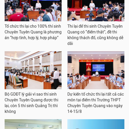
Tổ chức thi lại cho 100% thí sinh
Thi lại để thi sinh Chuyên Tuyên
Chuyên Tuyên Quang là phương
Quang có “điểm thật”, đề thi
án “hợp tình, hợp lý, hợp pháp”
không thách đố, cũng không dễ
dãi
Bộ GDĐT lý giải vì sao thí sinh
Dự kiến tổ chức thi lại tất cả các
Chuyên Tuyên Quang được thi
môn tại điểm thi Trường THPT
lại, còn 5 thí sinh Quảng Trị thì
Chuyên Tuyên Quang vào ngày
không
14-15/8