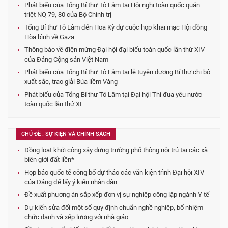
Phát biểu của Tổng Bí thư Tô Lâm tại Hội nghị toàn quốc quán
triệt NQ 79, 80 của Bộ Chính trị
Tổng Bí thư Tô Lâm đến Hoa Kỳ dự cuộc họp khai mạc Hội đồng
Hòa bình về Gaza
Thông báo về điện mừng Đại hội đại biểu toàn quốc lần thứ XIV
của Đảng Cộng sản Việt Nam
Phát biểu của Tổng Bí thư Tô Lâm tại lễ tuyên dương Bí thư chi bộ
xuất sắc, trao giải Búa liềm Vàng
Phát biểu của Tổng Bí thư Tô Lâm tại Đại hội Thi đua yêu nước
toàn quốc lần thứ XI
CHỦ ĐỀ : SỰ KIỆN VÀ CHÍNH SÁCH
Đồng loạt khởi công xây dựng trường phổ thông nội trú tại các xã
biên giới đất liền*
Họp báo quốc tế công bố dự thảo các văn kiện trình Đại hội XIV
của Đảng để lấy ý kiến nhân dân
Đề xuất phương án sắp xếp đơn vị sự nghiệp công lập ngành Y tế
Dự kiến sửa đổi một số quy định chuẩn nghề nghiệp, bổ nhiệm
chức danh và xếp lương với nhà giáo