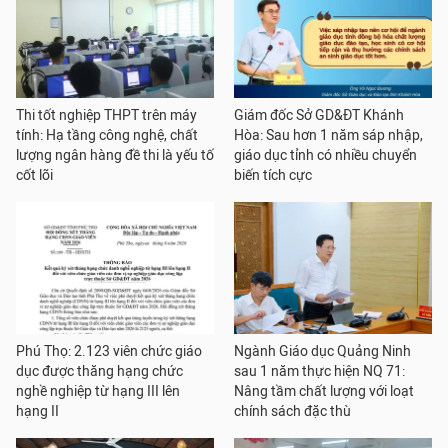
Thi tốt nghiệp THPT trên máy
Giám đốc Sở GD&ĐT Khánh
tính: Hạ tầng công nghệ, chất
Hòa: Sau hơn 1 năm sáp nhập,
lượng ngân hàng đề thi là yếu tố
giáo dục tỉnh có nhiều chuyển
cốt lõi
biến tích cực
Phú Thọ: 2.123 viên chức giáo
Ngành Giáo dục Quảng Ninh
dục được thăng hạng chức
sau 1 năm thực hiện NQ 71:
nghề nghiệp từ hạng III lên
Nâng tầm chất lượng với loạt
hạng II
chính sách đặc thù