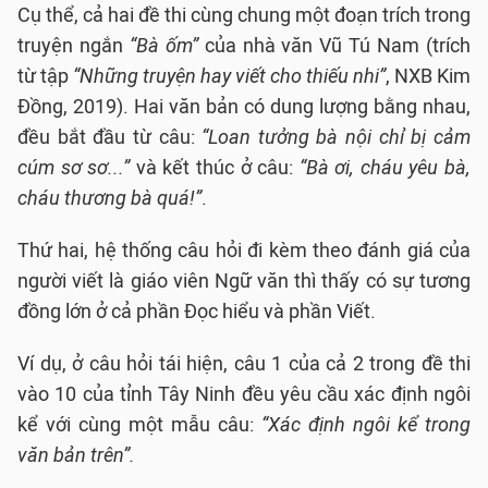
Cụ thể, cả hai đề thi cùng chung một đoạn trích trong
truyện ngắn
“Bà ốm”
của nhà văn Vũ Tú Nam (trích
từ tập
“Những truyện hay viết cho thiếu nhi”
, NXB Kim
Đồng, 2019). Hai văn bản có dung lượng bằng nhau,
đều bắt đầu từ câu:
“Loan tưởng bà nội chỉ bị cảm
cúm sơ sơ...”
và kết thúc ở câu:
“Bà ơi, cháu yêu bà,
cháu thương bà quá!”
.
Thứ hai, hệ thống câu hỏi đi kèm theo đánh giá của
người viết là giáo viên Ngữ văn thì thấy có sự tương
đồng lớn ở cả phần Đọc hiểu và phần Viết.
Ví dụ, ở câu hỏi tái hiện, câu 1 của cả 2 trong đề thi
vào 10 của tỉnh Tây Ninh đều yêu cầu xác định ngôi
kể với cùng một mẫu câu:
“Xác định ngôi kể trong
văn bản trên”.