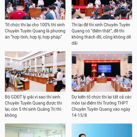
Tổ chức thi lại cho 100% thí sinh
Thi lại để thi sinh Chuyên Tuyên
Chuyên Tuyên Quang là phương
Quang có “điểm thật”, đề thi
án “hợp tình, hợp lý, hợp pháp”
không thách đố, cũng không dễ
dãi
Bộ GDĐT lý giải vì sao thí sinh
Dự kiến tổ chức thi lại tất cả các
Chuyên Tuyên Quang được thi
môn tại điểm thi Trường THPT
lại, còn 5 thí sinh Quảng Trị thì
Chuyên Tuyên Quang vào ngày
không
14-15/8