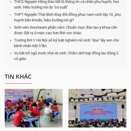
THCS Nguyễn Hồng Đào tiết lộ thông tin cá nhân phụ huynh, học
sinh: Hiệu trưởng nói do "sơ suất"
THPT Nguyễn Thái Bình thay đổi đồng phục nam sinh lớp 10, phụ
huynh băn khoăn, hiệu trưởng nói gì?
Sinh viên livestream phản cảm: Chuẩn mực đào tạo y khoa cần
được đặt ra ở mức cao hơn lĩnh vực khác
Trường ĐH Y Hà Nội sẽ kỷ luật nghiêm nữ sinh "dọa" lấy ven cho
bệnh nhân trật 3 lần
Vụ bắt trẻ ngủ trước nhà vệ sinh: Chấm dứt hợp đồng lao động 2
cô giáo
TIN KHÁC