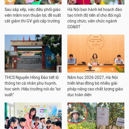
Sau sắp xếp, việc điều phối giáo
Hà Nội ban hành kế hoạch đào
viên mầm non thuận lợi, đề xuất
tạo trình độ tiến sĩ cho đội ngũ
cắt giảm thi GV giỏi cấp trường
công chức, viên chức ngành
GD&ĐT
THCS Nguyễn Hồng Đào tiết lộ
Năm học 2026-2027, Hà Nội
thông tin cá nhân phụ huynh,
triển khai đồng bộ nhiều giải
học sinh: Hiệu trưởng nói do "sơ
pháp nâng cao chất lượng giáo
suất"
dục toàn diện