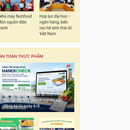
Nhà máy Nutifood
Hợp lực đại học –
đón nguồn điện
ngân hàng, kiến
xanh
tạo hệ sinh thái AI
Việt Nam
AN TOÀN THỰC PHẨM
Muốn cung cấp suất ăn cho trường
học tại Hà Nội, doanh nghiệp cần
đăng ký từ ngày 6/8