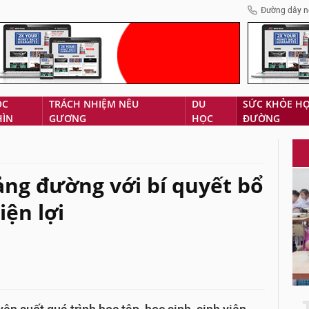
Đường dây n
ÓC
TRÁCH NHIỆM NÊU
DU
SỨC KHỎE H
HÌN
GƯƠNG
HỌC
ĐƯỜNG
iảng đường với bí quyết bổ
iện lợi