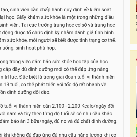
tạo, sinh viên cần chấp hành quy định về kiểm soát
đại học. Giấy khám sức khỏe là một trong những điều
sinh viên. Tại các trường trung học cơ sở và trung học
 động được tổ chức định kỳ nhằm đánh giá tình hình
m sức khỏe, mỗi người sẽ biết được tình trạng cơ thể,
n uống, sinh hoạt phù hợp.
rọng trong việc đảm bảo sức khỏe học tập của học
ung cấp đầy đủ dinh dưỡng mới có thể đáp ứng năng
n trí lực. Đặc biệt là trong giai đoạn tuổi vị thành niên
 18 tuổi, cơ thể phát triển với tốc độ rất nhanh về
uồn dinh dưỡng dồi dào.
độ tuổi vị thành niên cần 2.100 - 2.200 Kcalo/ngày đối
với nam và tùy theo từng độ tuổi sẽ có nhu cầu khác
 đảm bảo ăn 3 bữa/ngày, đủ no và đủ chất dinh dưỡng.
i khi không đủ đáp ứng đủ nhu cầu năng lượng khi cơ