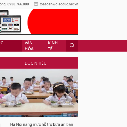
óng: 0938.766.888
toasoan@giaoduc.net.vn
ỌC
VĂN
KINH
HÓA
TẾ
ĐỌC NHIỀU
Hà Nội nâng mức hỗ trợ bữa ăn bán