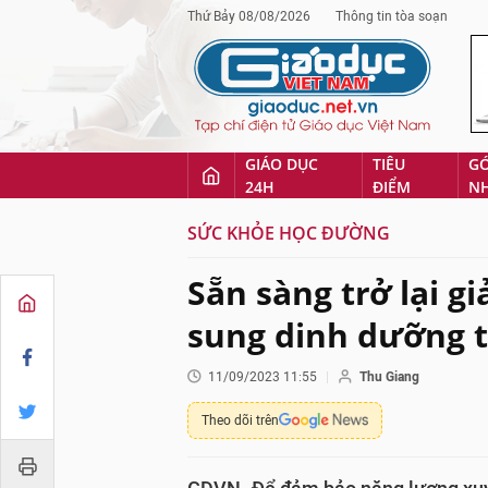
Thứ Bảy 08/08/2026
Thông tin tòa soạn
GIÁO DỤC
TIÊU
G
24H
ĐIỂM
N
SỨC KHỎE HỌC ĐƯỜNG
Sẵn sàng trở lại g
sung dinh dưỡng t
11/09/2023 11:55
Thu Giang
Theo dõi trên