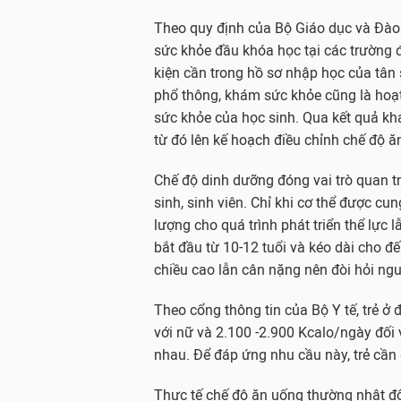
Theo quy định của Bộ Giáo dục và Đào 
sức khỏe đầu khóa học tại các trường 
kiện cần trong hồ sơ nhập học của tân 
phổ thông, khám sức khỏe cũng là hoạt
sức khỏe của học sinh. Qua kết quả khá
từ đó lên kế hoạch điều chỉnh chế độ ă
Chế độ dinh dưỡng đóng vai trò quan t
sinh, sinh viên. Chỉ khi cơ thể được c
lượng cho quá trình phát triển thể lực lẫ
bắt đầu từ 10-12 tuổi và kéo dài cho đến
chiều cao lẫn cân nặng nên đòi hỏi ng
Theo cổng thông tin của Bộ Y tế, trẻ ở 
với nữ và 2.100 -2.900 Kcalo/ngày đối 
nhau. Để đáp ứng nhu cầu này, trẻ cần
Thực tế chế độ ăn uống thường nhật đô