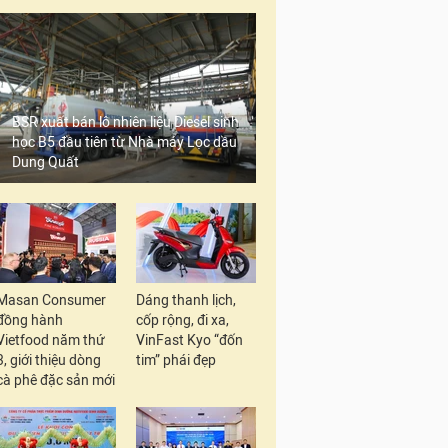
BSR xuất bán lô nhiên liệu Diesel sinh
học B5 đầu tiên từ Nhà máy Lọc dầu
Dung Quất
Masan Consumer
Dáng thanh lịch,
đồng hành
cốp rộng, đi xa,
Vietfood năm thứ
VinFast Kyo “đốn
3, giới thiệu dòng
tim” phái đẹp
cà phê đặc sản mới