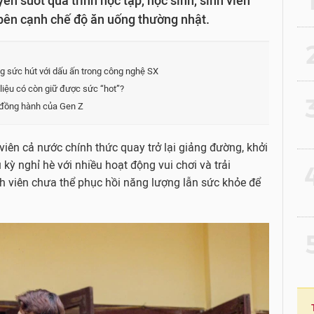
 suốt quá trình học tập, học sinh, sinh viên
bên cạnh chế độ ăn uống thường nhật.
2
 sức hút với dấu ấn trong công nghệ SX
iệu có còn giữ được sức “hot”?
3
 đồng hành của Gen Z
viên cả nước chính thức quay trở lại giảng đường, khởi
ỳ nghỉ hè với nhiều hoạt động vui chơi và trải
4
nh viên chưa thể phục hồi năng lượng lẫn sức khỏe để
5