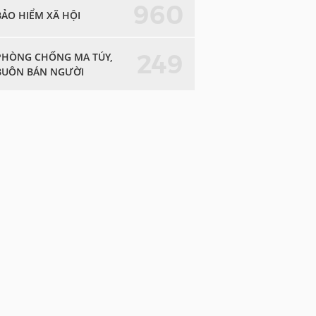
960
BẢO HIỂM XÃ HỘI
249
PHÒNG CHỐNG MA TÚY,
BUÔN BÁN NGƯỜI