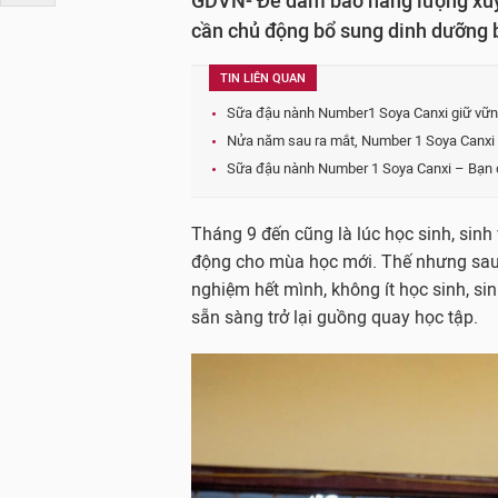
GDVN- Để đảm bảo năng lượng xuyên
cần chủ động bổ sung dinh dưỡng 
TIN LIÊN QUAN
Sữa đậu nành Number1 Soya Canxi giữ vững
Nửa năm sau ra mắt, Number 1 Soya Canxi l
Sữa đậu nành Number 1 Soya Canxi – Bạn
Tháng 9 đến cũng là lúc học sinh, sinh 
động cho mùa học mới. Thế nhưng sau k
nghiệm hết mình, không ít học sinh, si
sẵn sàng trở lại guồng quay học tập.