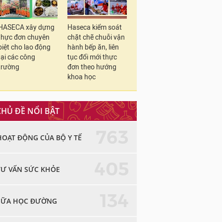
HASECA xây dựng
Haseca kiểm soát
thực đơn chuyên
chặt chẽ chuỗi vận
biệt cho lao động
hành bếp ăn, liên
tại các công
tục đổi mới thực
trường
đơn theo hướng
khoa học
CHỦ ĐỀ NỔI BẬT
763
HOẠT ĐỘNG CỦA BỘ Y TẾ
405
TƯ VẤN SỨC KHỎE
134
SỮA HỌC ĐƯỜNG