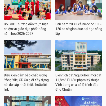
Bộ GDĐT hướng dẫn thực hiện
Đến năm 2030, cả nước có 105-
nhiệm vụ giáo dục phổ thông
120 cơ sở giáo dục đại học công
năm học 2026-2027
lập
Điều kiện đảm bảo chất lượng
Diện tích đất/người học mới đạt
"rỗng" file, CĐ Cơ giới Xây dựng
11,8m², ĐH Sư phạm Kỹ thuật
nói do cập nhật thiếu hoặc lỗi
Vĩnh Long chia sẻ lộ trình đáp
link
ứng Chuẩn