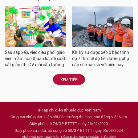
Sau sắp xếp, việc điều phối giáo
Khi kỹ sư được xếp ở bậc trình
viên mầm non thuận lợi, đề xuất
độ 7 thì chế độ tiền lương, phụ
cắt giảm thi GV giỏi cấp trường
cấp sẽ khác so với hiện nay
XEM TIẾP
© Tạp chí điện tử Giáo dục Việt Nam
Cơ quan chủ quản
: Hiệp hội Các trường đại học, cao đẳng Việt Nam.
Giấy phép số 74/GP-BTTTT ngày 26/02/2020.
Giấy phép sửa đổi, bổ sung số 50/GP-BTTTT ngày 05/03/2024.
Phó Chủ tịch Hiệp hội, Tổng Biên tập
: Nguyễn Tiến Bình