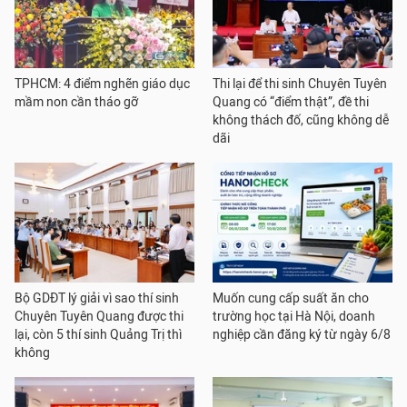
TPHCM: 4 điểm nghẽn giáo dục
Thi lại để thi sinh Chuyên Tuyên
mầm non cần tháo gỡ
Quang có “điểm thật”, đề thi
không thách đố, cũng không dễ
dãi
Bộ GDĐT lý giải vì sao thí sinh
Muốn cung cấp suất ăn cho
Chuyên Tuyên Quang được thi
trường học tại Hà Nội, doanh
lại, còn 5 thí sinh Quảng Trị thì
nghiệp cần đăng ký từ ngày 6/8
không