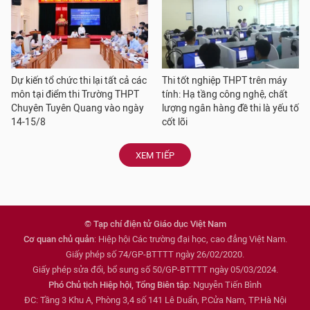
Dự kiến tổ chức thi lại tất cả các
Thi tốt nghiệp THPT trên máy
môn tại điểm thi Trường THPT
tính: Hạ tầng công nghệ, chất
Chuyên Tuyên Quang vào ngày
lượng ngân hàng đề thi là yếu tố
14-15/8
cốt lõi
XEM TIẾP
© Tạp chí điện tử Giáo dục Việt Nam
Cơ quan chủ quản
: Hiệp hội Các trường đại học, cao đẳng Việt Nam.
Giấy phép số 74/GP-BTTTT ngày 26/02/2020.
Giấy phép sửa đổi, bổ sung số 50/GP-BTTTT ngày 05/03/2024.
Phó Chủ tịch Hiệp hội, Tổng Biên tập
: Nguyễn Tiến Bình
ĐC: Tầng 3 Khu A, Phòng 3,4 số 141 Lê Duẩn, P.Cửa Nam, TP.Hà Nội