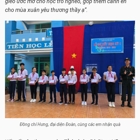
gieo ước mơ cho học trò nghèo, góp thêm cánh én
cho mùa xuân yêu thương thầy ạ”.
Đồng chí Hưng, đại diện Đoàn, cùng các em nhận quà