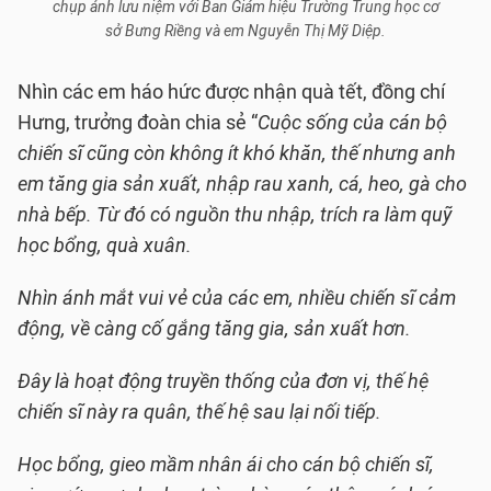
chụp ảnh lưu niệm với Ban Giám hiệu Trường Trung học cơ
sở Bưng Riềng và em Nguyễn Thị Mỹ Diệp.
Nhìn các em háo hức được nhận quà tết, đồng chí
Hưng, trưởng đoàn chia sẻ “
Cuộc sống của cán bộ
chiến sĩ cũng còn không ít khó khăn, thế nhưng anh
em tăng gia sản xuất, nhập rau xanh, cá, heo, gà cho
nhà bếp. Từ đó có nguồn thu nhập, trích ra làm quỹ
học bổng, quà xuân.
Nhìn ánh mắt vui vẻ của các em, nhiều chiến sĩ cảm
động, về càng cố gắng tăng gia, sản xuất hơn.
Đây là hoạt động truyền thống của đơn vị, thế hệ
chiến sĩ này ra quân, thế hệ sau lại nối tiếp.
Học bổng, gieo mầm nhân ái cho cán bộ chiến sĩ,