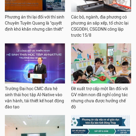
Phương án thi lại đối với thí sinh
Các bộ, ngành, địa phương có
Chuyên Tuyên Quang là "quyết
phương án sắp xếp, tổ chức lại
định khó khăn nhưng cần thiết"
CSGDĐH, CSGDNN công lập
trước 15/8
Trường Đại học CMC đưa hệ
Đề xuất trợ cấp một lần đối với
sinh thái học tập AI-Native vào
GV mầm non đã nghỉ công tác
vận hành, tái thiết kế hoạt động
nhưng chưa được hưởng chế
đào tạo
độ