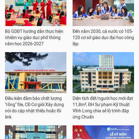
Bộ GDĐT hướng dẫn thực hiện
Đến năm 2030, cả nước có 105-
nhiệm vụ giáo dục phổ thông
120 cơ sở giáo dục đại học công
năm học 2026-2027
lập
Điều kiện đảm bảo chất lượng
Diện tích đất/người học mới đạt
"rỗng" file, CĐ Cơ giới Xây dựng
11,8m², ĐH Sư phạm Kỹ thuật
nói do cập nhật thiếu hoặc lỗi
Vĩnh Long chia sẻ lộ trình đáp
link
ứng Chuẩn