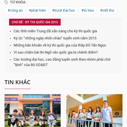
TỪ KHÓA:
#công an
#phát hiện
#trượt Đại học
#tù treo
#viết thư
CHỦ ĐỀ : KỲ THI QUỐC GIA 2015
Các tỉnh miền Trung đã sẵn sàng cho kỳ thi quốc gia
Ký ức “những ngày nhốn nháo” tuyển sinh năm 2015
Những băn khoăn về kỳ thi quốc gia của thầy Đỗ Tấn Ngọc
Vì sao chấm bài thi Ngữ văn quốc gia bị chênh điểm?
Các trường đại học, cao đẳng tuyển sinh theo nhóm phải chờ
“lệnh” của Bộ GD&ĐT
TIN KHÁC