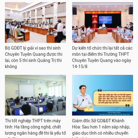
Bộ GDĐT lý giải vì sao thí sinh
Dự kiến tổ chức thi lại tất cả các
Chuyên Tuyên Quang được thi
môn tại điểm thi Trường THPT
lại, còn 5 thí sinh Quảng Trị thì
Chuyên Tuyên Quang vào ngày
không
14-15/8
Thi tốt nghiệp THPT trên máy
Giám đốc Sở GD&ĐT Khánh
tính: Hạ tầng công nghệ, chất
Hòa: Sau hơn 1 năm sáp nhập,
lượng ngân hàng đề thi là yếu tố
giáo dục tỉnh có nhiều chuyển