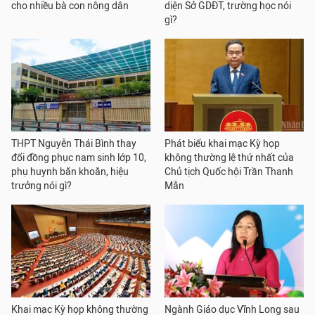
cho nhiều bà con nông dân
diện Sở GDĐT, trường học nói
gì?
THPT Nguyễn Thái Bình thay
Phát biểu khai mạc Kỳ họp
đổi đồng phục nam sinh lớp 10,
không thường lệ thứ nhất của
phụ huynh băn khoăn, hiệu
Chủ tịch Quốc hội Trần Thanh
trưởng nói gì?
Mẫn
Khai mạc Kỳ họp không thường
Ngành Giáo dục Vĩnh Long sau