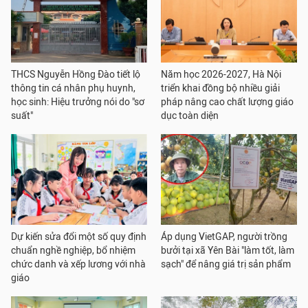
THCS Nguyễn Hồng Đào tiết lộ
Năm học 2026-2027, Hà Nội
thông tin cá nhân phụ huynh,
triển khai đồng bộ nhiều giải
học sinh: Hiệu trưởng nói do "sơ
pháp nâng cao chất lượng giáo
suất"
dục toàn diện
Dự kiến sửa đổi một số quy định
Áp dụng VietGAP, người trồng
chuẩn nghề nghiệp, bổ nhiệm
bưởi tại xã Yên Bài "làm tốt, làm
chức danh và xếp lương với nhà
sạch" để nâng giá trị sản phẩm
giáo