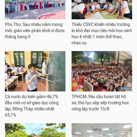
Phú Thọ: Sau nhiều năm mong
Thiếu CSVC khiến nhiều trường
mỏi, giáo viên phấn khởi vì được
lo khó đạt mục tiêu mỗi học sinh
thăng hạng II
học ít nhất 1 môn thể thao,
nhạc cụ
Cả nước dự kiến giảm 46,7%
TPHCM: Yêu cầu hoàn tất hồ
đầu mối cơ sở giáo dục công
sơ, thủ tục sắp xếp trường học
lập, Đồng Tháp nhiều nhất
công lập trước 15/8
65,1%