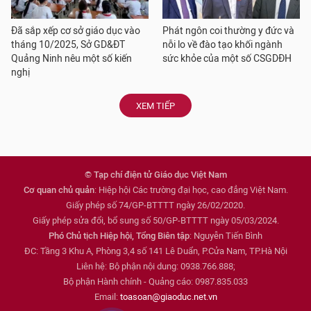
Đã sắp xếp cơ sở giáo dục vào
Phát ngôn coi thường y đức và
tháng 10/2025, Sở GD&ĐT
nỗi lo về đào tạo khối ngành
Quảng Ninh nêu một số kiến
sức khỏe của một số CSGDĐH
nghị
XEM TIẾP
© Tạp chí điện tử Giáo dục Việt Nam
Cơ quan chủ quản
: Hiệp hội Các trường đại học, cao đẳng Việt Nam.
Giấy phép số 74/GP-BTTTT ngày 26/02/2020.
Giấy phép sửa đổi, bổ sung số 50/GP-BTTTT ngày 05/03/2024.
Phó Chủ tịch Hiệp hội, Tổng Biên tập
: Nguyễn Tiến Bình
ĐC: Tầng 3 Khu A, Phòng 3,4 số 141 Lê Duẩn, P.Cửa Nam, TP.Hà Nội
Liên hệ: Bộ phận nội dung: 0938.766.888;
Bộ phận Hành chính - Quảng cáo: 0987.835.033
Email:
toasoan@giaoduc.net.vn