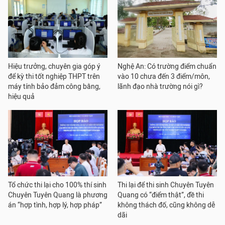
Hiệu trưởng, chuyên gia góp ý
Nghệ An: Có trường điểm chuẩn
để kỳ thi tốt nghiệp THPT trên
vào 10 chưa đến 3 điểm/môn,
máy tính bảo đảm công bằng,
lãnh đạo nhà trường nói gì?
hiệu quả
Tổ chức thi lại cho 100% thí sinh
Thi lại để thi sinh Chuyên Tuyên
Chuyên Tuyên Quang là phương
Quang có “điểm thật”, đề thi
án “hợp tình, hợp lý, hợp pháp”
không thách đố, cũng không dễ
dãi