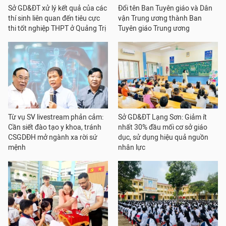
Sở GD&ĐT xử lý kết quả của các
Đổi tên Ban Tuyên giáo và Dân
thí sinh liên quan đến tiêu cực
vận Trung ương thành Ban
thi tốt nghiệp THPT ở Quảng Trị
Tuyên giáo Trung ương
Từ vụ SV livestream phản cảm:
Sở GD&ĐT Lạng Sơn: Giảm ít
Cần siết đào tạo y khoa, tránh
nhất 30% đầu mối cơ sở giáo
CSGDĐH mở ngành xa rời sứ
dục, sử dụng hiệu quả nguồn
mệnh
nhân lực