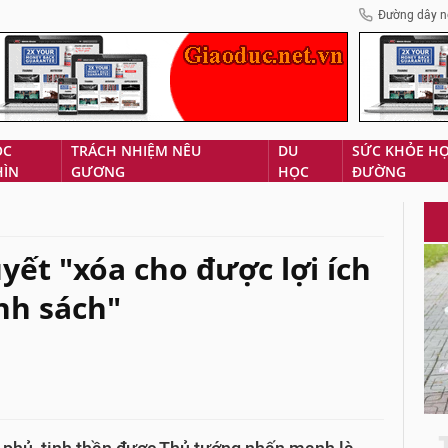
Đường dây n
ÓC
TRÁCH NHIỆM NÊU
DU
SỨC KHỎE H
HÌN
GƯƠNG
HỌC
ĐƯỜNG
yết "xóa cho được lợi ích
nh sách"