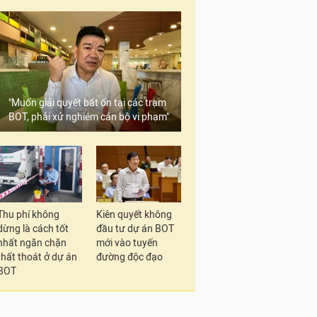
"Muốn giải quyết bất ổn tại các trạm
BOT, phải xử nghiêm cán bộ vi phạm"
Thu phí không
Kiên quyết không
dừng là cách tốt
đầu tư dự án BOT
nhất ngăn chặn
mới vào tuyến
thất thoát ở dự án
đường độc đạo
BOT