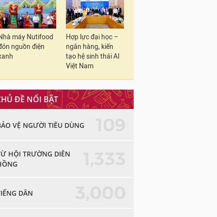
Nhà máy Nutifood
Hợp lực đại học –
đón nguồn điện
ngân hàng, kiến
xanh
tạo hệ sinh thái AI
Việt Nam
CHỦ ĐỀ NỔI BẬT
109
BẢO VỆ NGƯỜI TIÊU DÙNG
1,333
TỪ HỘI TRƯỜNG DIÊN
HỒNG
3,000
TIẾNG DÂN