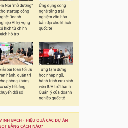
Hà Nội “mở đường”
Ứng dụng công
cho startup công
nghệ tăng trải
nghệ: Doanh
nghiệm văn hóa
nghiệp AI kỳ vọng
bản địa cho khách
cú hích từ chính
quốc tế
sách hỗ trợ
Giải bài toán tối ưu
Từng tạm dừng
vận hành, quản trị
học nhập ngũ,
cho phòng khám,
hành trình cựu sinh
cơ sở y tế bằng
viên IUH trở thành
chuyển đổi số
Quản lý của doanh
nghiệp quốc tế
MINH BẠCH - HIỆU QUẢ CÁC DỰ ÁN
BOT BẰNG CÁCH NÀO?