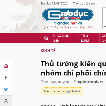
Thứ Bảy 08/08/2026
Thông tin tòa soạn
GIÁO DỤC
TIÊU
G
24H
ĐIỂM
N
KINH TẾ
Thủ tướng kiên qu
nhóm chi phối chí
24/06/2016 02:36
Nguồn chinhphu.vn
Theo dõi trên