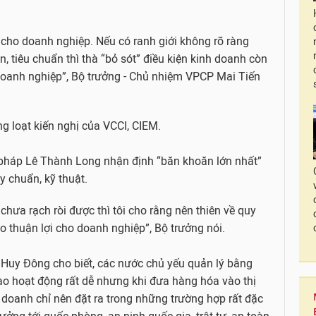
n cho doanh nghiệp. Nếu có ranh giới không rõ ràng
, tiêu chuẩn thì thà “bỏ sót” điều kiện kinh doanh còn
 doanh nghiệp”, Bộ trưởng - Chủ nhiệm VPCP Mai Tiến
ng loạt kiến nghị của VCCI, CIEM.
pháp Lê Thành Long nhận định “băn khoăn lớn nhất”
y chuẩn, kỹ thuật.
 chưa rạch ròi được thì tôi cho rằng nên thiên về quy
tạo thuận lợi cho doanh nghiệp”, Bộ trưởng nói.
uy Đông cho biết, các nước chủ yếu quản lý bằng
ào hoạt động rất dễ nhưng khi đưa hàng hóa vào thị
h doanh chỉ nên đặt ra trong những trường hợp rất đặc