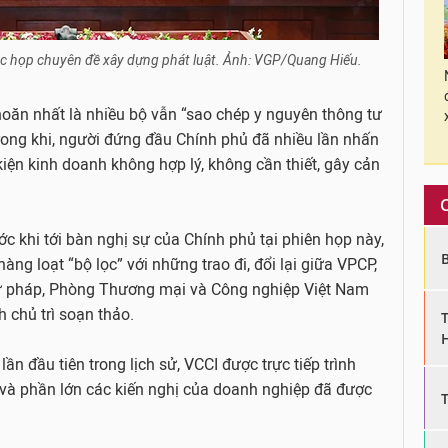
c họp chuyên đề xây dựng phát luật. Ảnh: VGP/Quang Hiếu.
hoăn nhất là nhiều bộ vẫn “sao chép y nguyên thông tư
Trong khi, người đứng đầu Chính phủ đã nhiều lần nhấn
kiện kinh doanh không hợp lý, không cần thiết, gây cản
ớc khi tới bàn nghị sự của Chính phủ tại phiên họp này,
àng loạt “bộ lọc” với những trao đi, đổi lại giữa VPCP,
ư pháp, Phòng Thương mại và Công nghiệp Việt Nam
 chủ trì soạn thảo.
ần đầu tiên trong lịch sử, VCCI được trực tiếp trình
h và phần lớn các kiến nghị của doanh nghiệp đã được