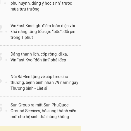
1 .
phụ huynh, đúng ý học sinh” trước
mùa tựu trường
 .
VinFast Kinet ghi điểm toàn diện với
khả năng tăng tốc cực “bốc”, đổi pin
trong 1 phút
 .
Dáng thanh lịch, cốp rộng, đi xa,
VinFast Kyo “đốn tim” phái đẹp
 .
Núi Bà Đen tặng vé cáp treo cho
thương, bệnh binh nhân 79 năm ngày
Thương binh - Liệt sĩ
 .
Sun Group ra mắt Sun PhuQuoc
Ground Services, bổ sung thành viên
mới cho hệ sinh thái hàng không