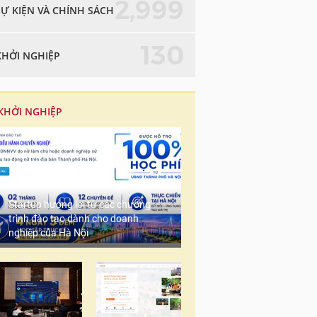
2,999
SỰ KIỆN VÀ CHÍNH SÁCH
130
KHỞI NGHIỆP
KHỞI NGHIỆP
Startup hưởng lợi từ các chương
trình đào tạo dành cho doanh
nghiệp của Hà Nội