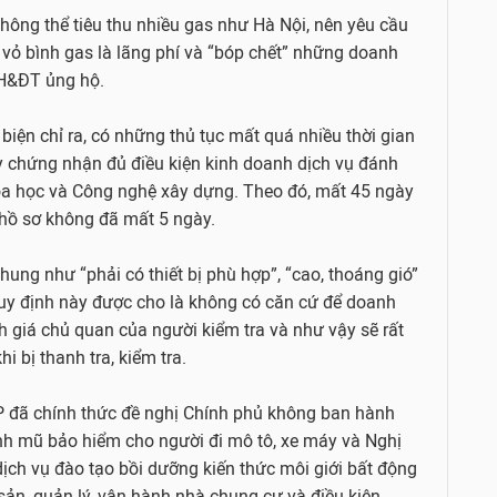
không thể tiêu thu nhiều gas như Hà Nội, nên yêu cầu
vỏ bình gas là lãng phí và “bóp chết” những doanh
H&ĐT ủng hộ.
biện chỉ ra, có những thủ tục mất quá nhiều thời gian
y chứng nhận đủ điều kiện kinh doanh dịch vụ đánh
oa học và Công nghệ xây dựng. Theo đó, mất 45 ngày
 hồ sơ không đã mất 5 ngày.
ung như “phải có thiết bị phù hợp”, “cao, thoáng gió”
quy định này được cho là không có căn cứ để doanh
 giá chủ quan của người kiểm tra và như vậy sẽ rất
 bị thanh tra, kiểm tra.
CP đã chính thức đề nghị Chính phủ không ban hành
anh mũ bảo hiểm cho người đi mô tô, xe máy và Nghị
dịch vụ đào tạo bồi dưỡng kiến thức môi giới bất động
sản, quản lý, vận hành nhà chung cư và điều kiện