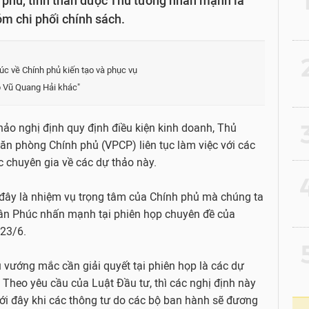
 phủ, tinh thần được Thủ tướng nhấn mạnh là
óm chi phối chính sách.
2
 về Chính phủ kiến tạo và phục vụ
ợp Vũ Quang Hải khác"
3
hảo nghị định quy định điều kiện kinh doanh, Thủ
n phòng Chính phủ (VPCP) liên tục làm việc với các
c chuyên gia về các dự thảo này.
4
 đây là nhiệm vụ trọng tâm của Chính phủ mà chúng ta
uân Phúc nhấn mạnh tại phiên họp chuyên đề của
 23/6.
5
 vướng mắc cần giải quyết tại phiên họp là các dự
. Theo yêu cầu của Luật Đầu tư, thì các nghị định này
tới đây khi các thông tư do các bộ ban hành sẽ đương