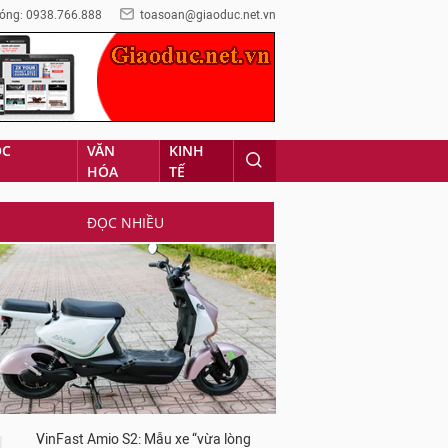
óng: 0938.766.888
toasoan@giaoduc.net.vn
ỌC
VĂN
KINH
HÓA
TẾ
ĐỌC NHIỀU
VinFast Amio S2: Mẫu xe “vừa lòng