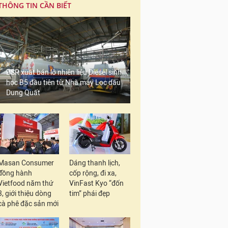
THÔNG TIN CẦN BIẾT
BSR xuất bán lô nhiên liệu Diesel sinh
học B5 đầu tiên từ Nhà máy Lọc dầu
Dung Quất
Masan Consumer
Dáng thanh lịch,
đồng hành
cốp rộng, đi xa,
Vietfood năm thứ
VinFast Kyo “đốn
3, giới thiệu dòng
tim” phái đẹp
cà phê đặc sản mới