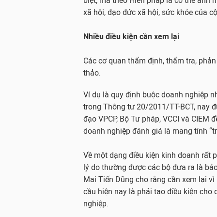
biệt, mà theo Hiến pháp là có thể ảnh h
xã hội, đạo đức xã hội, sức khỏe của c
Nhiều điều kiện cần xem lại
Các cơ quan thẩm định, thẩm tra, phản 
thảo.
Ví dụ là quy định buộc doanh nghiệp n
trong Thông tư 20/2011/TT-BCT, nay 
đạo VPCP, Bộ Tư pháp, VCCI và CIEM đề
doanh nghiệp đánh giá là mang tính “tr
Về một dạng điều kiện kinh doanh rất p
lý do thường được các bộ đưa ra là bả
Mai Tiến Dũng cho rằng cần xem lại vì 
cầu hiện nay là phải tạo điều kiện cho
nghiệp.