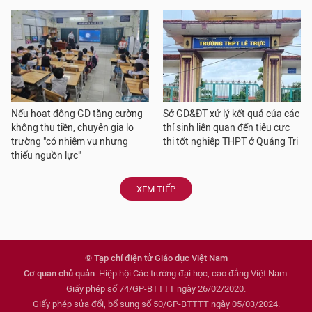
Nếu hoạt động GD tăng cường
Sở GD&ĐT xử lý kết quả của các
không thu tiền, chuyên gia lo
thí sinh liên quan đến tiêu cực
trường "có nhiệm vụ nhưng
thi tốt nghiệp THPT ở Quảng Trị
thiếu nguồn lực"
XEM TIẾP
© Tạp chí điện tử Giáo dục Việt Nam
Cơ quan chủ quản
: Hiệp hội Các trường đại học, cao đẳng Việt Nam.
Giấy phép số 74/GP-BTTTT ngày 26/02/2020.
Giấy phép sửa đổi, bổ sung số 50/GP-BTTTT ngày 05/03/2024.