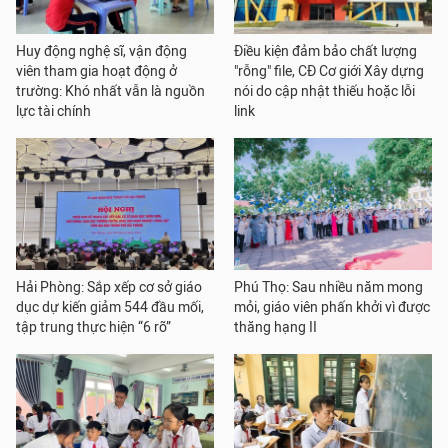
Huy động nghệ sĩ, vận động
Điều kiện đảm bảo chất lượng
viên tham gia hoạt động ở
"rỗng" file, CĐ Cơ giới Xây dựng
trường: Khó nhất vẫn là nguồn
nói do cập nhật thiếu hoặc lỗi
lực tài chính
link
Hải Phòng: Sắp xếp cơ sở giáo
Phú Thọ: Sau nhiều năm mong
dục dự kiến giảm 544 đầu mối,
mỏi, giáo viên phấn khởi vì được
tập trung thực hiện “6 rõ”
thăng hạng II