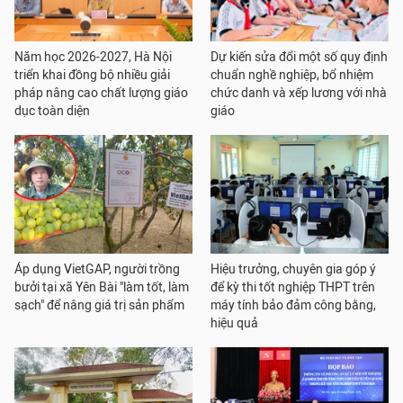
Năm học 2026-2027, Hà Nội
Dự kiến sửa đổi một số quy định
triển khai đồng bộ nhiều giải
chuẩn nghề nghiệp, bổ nhiệm
pháp nâng cao chất lượng giáo
chức danh và xếp lương với nhà
dục toàn diện
giáo
Áp dụng VietGAP, người trồng
Hiệu trưởng, chuyên gia góp ý
bưởi tại xã Yên Bài "làm tốt, làm
để kỳ thi tốt nghiệp THPT trên
sạch" để nâng giá trị sản phẩm
máy tính bảo đảm công bằng,
hiệu quả