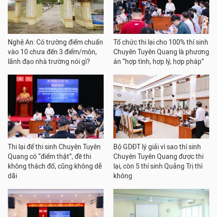
Nghệ An: Có trường điểm chuẩn
Tổ chức thi lại cho 100% thí sinh
vào 10 chưa đến 3 điểm/môn,
Chuyên Tuyên Quang là phương
lãnh đạo nhà trường nói gì?
án “hợp tình, hợp lý, hợp pháp”
Thi lại để thi sinh Chuyên Tuyên
Bộ GDĐT lý giải vì sao thí sinh
Quang có “điểm thật”, đề thi
Chuyên Tuyên Quang được thi
không thách đố, cũng không dễ
lại, còn 5 thí sinh Quảng Trị thì
dãi
không