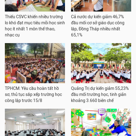
Thiếu CSVC khiến nhiều trường
Cả nước dự kiến giảm 46,7%
lo khó đạt mục tiêu mỗi học sinh
đầu mối cơ sở giáo dục công
học ít nhất 1 môn thể thao,
lập, Đồng Tháp nhiều nhất
nhạc cụ
65,1%
TPHCM: Yêu cầu hoàn tất hồ
Quảng Trị dự kiến giảm 55,23%
sơ, thủ tục sắp xếp trường học
đầu mối trường học, tinh giản
công lập trước 15/8
khoảng 3.660 biên chế