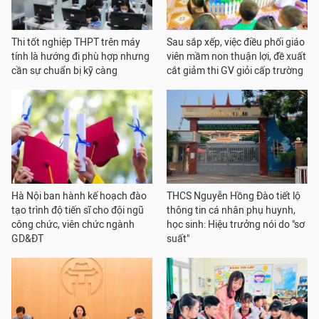
Thi tốt nghiệp THPT trên máy
Sau sắp xếp, việc điều phối giáo
tính là hướng đi phù hợp nhưng
viên mầm non thuận lợi, đề xuất
cần sự chuẩn bị kỹ càng
cắt giảm thi GV giỏi cấp trường
Hà Nội ban hành kế hoạch đào
THCS Nguyễn Hồng Đào tiết lộ
tạo trình độ tiến sĩ cho đội ngũ
thông tin cá nhân phụ huynh,
công chức, viên chức ngành
học sinh: Hiệu trưởng nói do "sơ
GD&ĐT
suất"