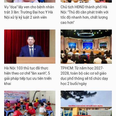
Vụ "dọa" lấy ven cho bệnh nhân
Chủ tịch HĐND thành phố Hà
trật 3 lần: Trường Đại học Y Hà
Nội: "Thủ đô cần phát triển với
Nội xử lý kỷ luật 2 sinh viên
tốc độ nhanh hơn, chất lượng
cao hơn"
Hà Nội: 103 thủ tục đã thực
TPHCM: Từ năm học 2027-
hiện theo cơ chế "làn xanh", 5
2028, toàn bộ các cơ sở giáo
giải pháp tiếp tục ưu tiên triển
dục phổ thông sẽ tổ chức dạy
khai
học 2 buổi/ngày