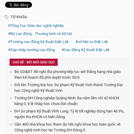
TỪ KHÓA:
#Tổng Cục Giáo dục nghề nghiệp
#Bộ Lao động - Thương binh và Xã hội
#Trường cao đẳng kỹ thuật Đắk Lắk
#sở Nội vụ Đắk Lắk
#Sáp nhập trường cao đẳng
#Cao đẳng Kỹ thuật Đắk Lắk
CHỦ ĐỀ : ĐỔI MỚI GIÁO DỤC
Bộ GD&ĐT đề nghị địa phương tiếp tục xét thăng hạng nhà giáo
theo kế hoạch đã phê duyệt trước 30/6
Đổi tên Trường Đại học Sư phạm Kỹ thuật Vinh thành Trường Đại
học Công nghệ Kỹ thuật Vinh
Trường ĐH Công nghiệp Quảng Ninh: Ba năm liền chỉ số KHCN
bằng 0, tỉ lệ nhập học chưa đạt chuẩn
ĐH Sư phạm Kỹ thuật Vĩnh Long: Tỷ lệ tốt nghiệp đúng hạn 46.9%,
nguồn thu KHCN có biến động
Gần 400 nhà khoa học tham dự Hội nghị khoa học toàn quốc về
Công nghệ sinh học tại Trường ĐH Đông Á