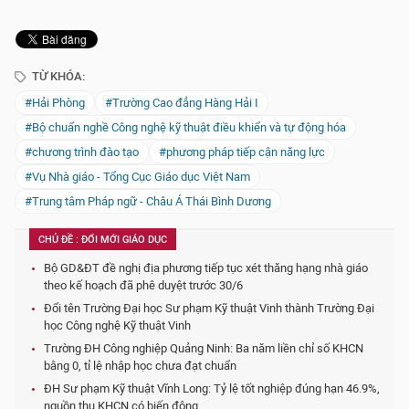
TỪ KHÓA:
#Hải Phòng
#Trường Cao đẳng Hàng Hải I
#Bộ chuẩn nghề Công nghệ kỹ thuật điều khiển và tự động hóa
#chương trình đào tạo
#phương pháp tiếp cận năng lực
#Vụ Nhà giáo - Tổng Cục Giáo dục Việt Nam
#Trung tâm Pháp ngữ - Châu Á Thái Bình Dương
CHỦ ĐỀ : ĐỔI MỚI GIÁO DỤC
Bộ GD&ĐT đề nghị địa phương tiếp tục xét thăng hạng nhà giáo
theo kế hoạch đã phê duyệt trước 30/6
Đổi tên Trường Đại học Sư phạm Kỹ thuật Vinh thành Trường Đại
học Công nghệ Kỹ thuật Vinh
Trường ĐH Công nghiệp Quảng Ninh: Ba năm liền chỉ số KHCN
bằng 0, tỉ lệ nhập học chưa đạt chuẩn
ĐH Sư phạm Kỹ thuật Vĩnh Long: Tỷ lệ tốt nghiệp đúng hạn 46.9%,
nguồn thu KHCN có biến động