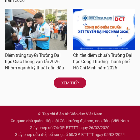
năm 2026
Điểm trúng tuyển Trường Đại
Chi tiết điểm chuẩn Trường Đại
học Giao thông vận tải 2026:
học Công Thương Thành phố
Nhóm ngành kỹ thuật dẫn đầu
Hồ Chí Minh năm 2026
XEM TIẾP
© Tạp chí điện tử Giáo dục Việt Nam
Cơ quan chủ quản
: Hiệp hội Các trường đại học, cao đẳng Việt Nam.
Giấy phép số 74/GP-BTTTT ngày 26/02/2020.
Giấy phép sửa đổi, bổ sung số 50/GP-BTTTT ngày 05/03/2024.