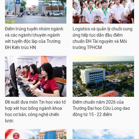
Điểm trúng tuyển nhóm ngành
Logistics và quản lý chuỗi cung
và các ngành/chuyên ngành
ứng tiếp tục dẫn đầu điểm
xét tuyển độc lập của Trường
chuẩn ĐH Tài nguyên và Môi
ĐH Kiến trúc HN
trường TPHCM
Đề xuất đưa môn Tin học vào tổ
Điểm chuẩn năm 2026 của
hợp xét học bổng ngành khoa
Trường Đại học Cửu Long dao
học cơ bản, công nghệ chiến
động từ 15 - 22 điểm
lược