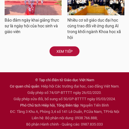
Bảo đảm ngày khai giảng thực
Nhiều cơ sở giáo dục đại học
sự là ngày hội của học sinh và
cùng trao đổi về ứng dụng AI
giáo viên
trong khối ngành Khoa học xã
hội
XEM TIẾP
© Tạp chí điện tử Giáo dục Việt Nam
Cơ quan chủ quản
: Hiệp hội Các trường đại học, cao đẳng Việt Nam.
Giấy phép số 74/GP-BTTTT ngày 26/02/2020.
Giấy phép sửa đổi, bổ sung số 50/GP-BTTTT ngày 05/03/2024.
Phó Chủ tịch Hiệp hội, Tổng Biên tập
: Nguyễn Tiến Bình
ĐC: Tầng 3 Khu A, Phòng 3,4 số 141 Lê Duẩn, P.Cửa Nam, TP.Hà Nội
Liên hệ: Bộ phận nội dung: 0938.766.888;
Bộ phận Hành chính - Quảng cáo: 0987.835.033