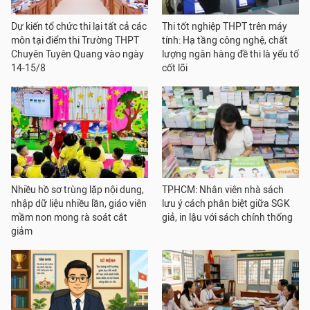
Dự kiến tổ chức thi lại tất cả các
Thi tốt nghiệp THPT trên máy
môn tại điểm thi Trường THPT
tính: Hạ tầng công nghệ, chất
Chuyên Tuyên Quang vào ngày
lượng ngân hàng đề thi là yếu tố
14-15/8
cốt lõi
Nhiều hồ sơ trùng lặp nội dung,
TPHCM: Nhân viên nhà sách
nhập dữ liệu nhiều lần, giáo viên
lưu ý cách phân biệt giữa SGK
mầm non mong rà soát cắt
giả, in lậu với sách chính thống
giảm