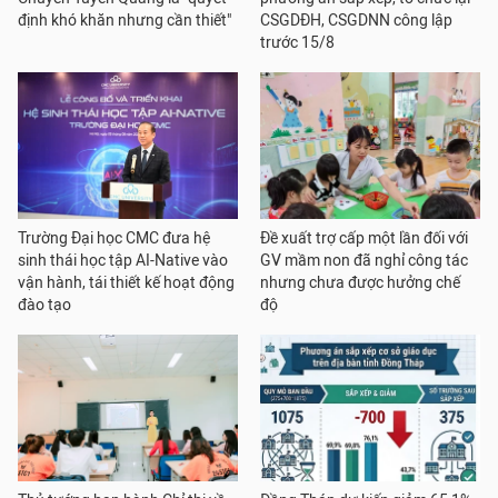
định khó khăn nhưng cần thiết"
CSGDĐH, CSGDNN công lập
trước 15/8
Trường Đại học CMC đưa hệ
Đề xuất trợ cấp một lần đối với
sinh thái học tập AI-Native vào
GV mầm non đã nghỉ công tác
vận hành, tái thiết kế hoạt động
nhưng chưa được hưởng chế
đào tạo
độ