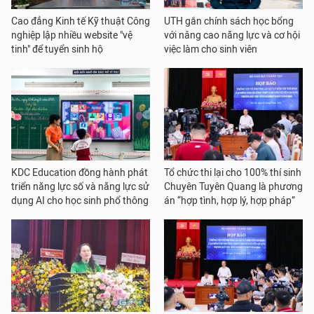
Cao đẳng Kinh tế Kỹ thuật Công
UTH gắn chính sách học bổng
nghiệp lập nhiều website "vệ
với nâng cao năng lực và cơ hội
tinh" để tuyển sinh hộ
việc làm cho sinh viên
KDC Education đồng hành phát
Tổ chức thi lại cho 100% thí sinh
triển năng lực số và năng lực sử
Chuyên Tuyên Quang là phương
dụng AI cho học sinh phổ thông
án “hợp tình, hợp lý, hợp pháp”