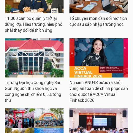
11.000 cán bộ quản lý trở lại
Tổ chuyên môn cần đổi mới tích
đứng lớp: Hiệu trưởng, hiệu phó
cực sau sáp nhập trường học
phải thay đổi để thích ứng
Trường Đại học Công nghệ Sài
Nữ sinh VNU-IS bước ra khỏi
Gòn: Nguồn thu khoa học và
vùng an toàn để chinh phục sân
công nghệ chỉ chiếm 0,5% tổng
chơi quốc tế ACCA Virtual
thu
Finhack 2026