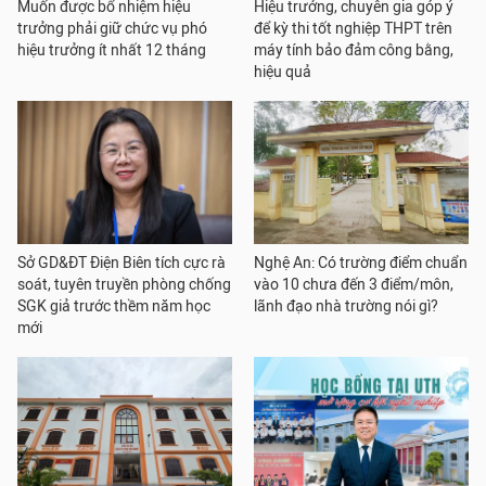
Muốn được bổ nhiệm hiệu
Hiệu trưởng, chuyên gia góp ý
trưởng phải giữ chức vụ phó
để kỳ thi tốt nghiệp THPT trên
hiệu trưởng ít nhất 12 tháng
máy tính bảo đảm công bằng,
hiệu quả
Sở GD&ĐT Điện Biên tích cực rà
Nghệ An: Có trường điểm chuẩn
soát, tuyên truyền phòng chống
vào 10 chưa đến 3 điểm/môn,
SGK giả trước thềm năm học
lãnh đạo nhà trường nói gì?
mới