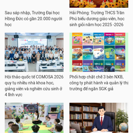
Sau sáp nhập, Trường Đại học
Hải Phòng: Trường THCS Trần
Hồng Đức có gần 20.000 người
Phú biểu dương giáo viên, học
học
sinh giỏi năm học 2025 -2026
Hội thảo quốc tế COMOSA 2026
Phối hợp chặt chẽ 3 bên NXB,
quy tụ nhiều nhà khoa học,
công ty phát hành và quản lý thị
giảng viên và nghiên cứu sinh ở
trường để ngăn SGK giả
4 lĩnh vực