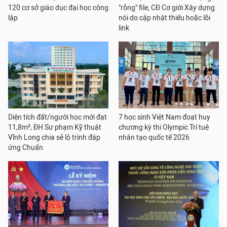
120 cơ sở giáo dục đại học công
"rỗng" file, CĐ Cơ giới Xây dựng
lập
nói do cập nhật thiếu hoặc lỗi
link
Diện tích đất/người học mới đạt
7 học sinh Việt Nam đoạt huy
11,8m², ĐH Sư phạm Kỹ thuật
chương kỳ thi Olympic Trí tuệ
Vĩnh Long chia sẻ lộ trình đáp
nhân tạo quốc tế 2026
ứng Chuẩn