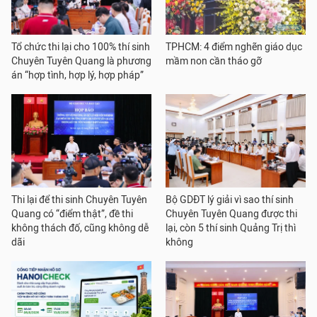
Tổ chức thi lại cho 100% thí sinh
TPHCM: 4 điểm nghẽn giáo dục
Chuyên Tuyên Quang là phương
mầm non cần tháo gỡ
án “hợp tình, hợp lý, hợp pháp”
Thi lại để thi sinh Chuyên Tuyên
Bộ GDĐT lý giải vì sao thí sinh
Quang có “điểm thật”, đề thi
Chuyên Tuyên Quang được thi
không thách đố, cũng không dễ
lại, còn 5 thí sinh Quảng Trị thì
dãi
không