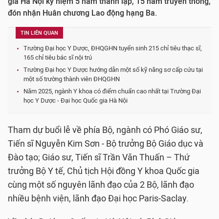
gia Hà Nội kỷ niệm 5 năm thành lập, 15 năm truyền thống,
đón nhận Huân chương Lao động hạng Ba.
TIN LIÊN QUAN
Trường Đại học Y Dược, ĐHQGHN tuyển sinh 215 chỉ tiêu thạc sĩ,
165 chỉ tiêu bác sĩ nội trú
Trường Đại học Y Dược hướng dẫn một số kỹ năng sơ cấp cứu tại
một số trường thành viên ĐHQGHN
Năm 2025, ngành Y khoa có điểm chuẩn cao nhất tại Trường Đại
học Y Dược - Đại học Quốc gia Hà Nội
Tham dự buổi lễ về phía Bộ, ngành có Phó Giáo sư,
Tiến sĩ Nguyễn Kim Sơn - Bộ trưởng Bộ Giáo dục và
Đào tạo; Giáo sư, Tiến sĩ Trần Văn Thuấn – Thứ
trưởng Bộ Y tế, Chủ tịch Hội đồng Y khoa Quốc gia
cùng một số nguyên lãnh đạo của 2 Bộ, lãnh đạo
nhiều bệnh viện, lãnh đạo Đại học Paris-Saclay.