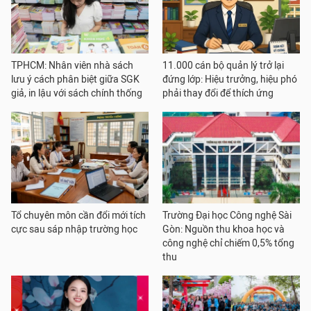
TPHCM: Nhân viên nhà sách
11.000 cán bộ quản lý trở lại
lưu ý cách phân biệt giữa SGK
đứng lớp: Hiệu trưởng, hiệu phó
giả, in lậu với sách chính thống
phải thay đổi để thích ứng
Tổ chuyên môn cần đổi mới tích
Trường Đại học Công nghệ Sài
cực sau sáp nhập trường học
Gòn: Nguồn thu khoa học và
công nghệ chỉ chiếm 0,5% tổng
thu