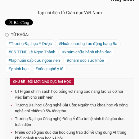
Tạp chí điện tử Giáo dục Việt Nam
TỪ KHÓA:
#Trường Đại học Y Dược
#Huân chương Lao động hạng Ba
#GS.TTND Lê Ngọc Thành
#khám chữa bệnh nhân đạo
#tập huấn cấp cứu ngoại viện
#chăm sóc sức khỏe
#y sinh học
#công nghệ y tế
CHỦ ĐỀ : ĐỔI MỚI GIÁO DỤC ĐẠI HỌC
UTH gắn chính sách học bổng với nâng cao năng lực và cơ hội
việc làm cho sinh viên
Trường Đại học Công nghệ Sài Gòn: Nguồn thu khoa học và công
nghệ chỉ chiếm 0,5% tổng thu
Trường Đại học Công nghệ Đông Á đầu tư hệ sinh thái giáo dục
toàn diện
Nhiều cơ sở giáo dục đại học cùng trao đổi về ứng dụng AI trong
khối ngành Khoa học xã hội