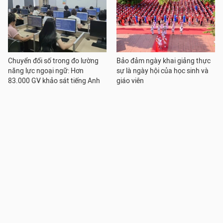
Chuyển đổi số trong đo lường
Bảo đảm ngày khai giảng thực
năng lực ngoại ngữ: Hơn
sự là ngày hội của học sinh và
83.000 GV khảo sát tiếng Anh
giáo viên
với nền tảng FSEL
Nhiều cơ sở giáo dục đại học
Ngành Giáo dục Quảng Ninh
cùng trao đổi về ứng dụng AI
sau 1 năm thực hiện NQ 71:
trong khối ngành Khoa học xã
Nâng tầm chất lượng với loạt
hội
chính sách đặc thù