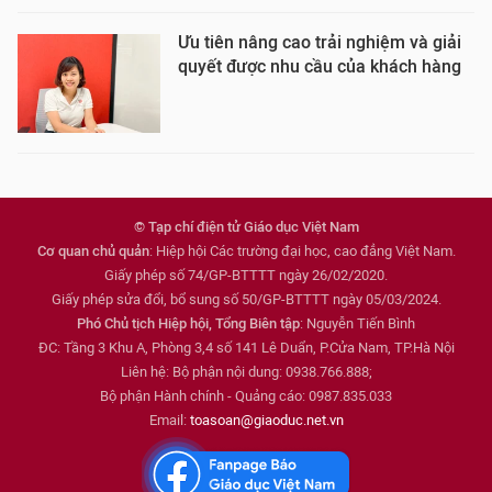
Ưu tiên nâng cao trải nghiệm và giải
quyết được nhu cầu của khách hàng
© Tạp chí điện tử Giáo dục Việt Nam
Cơ quan chủ quản
: Hiệp hội Các trường đại học, cao đẳng Việt Nam.
Giấy phép số 74/GP-BTTTT ngày 26/02/2020.
Giấy phép sửa đổi, bổ sung số 50/GP-BTTTT ngày 05/03/2024.
Phó Chủ tịch Hiệp hội, Tổng Biên tập
: Nguyễn Tiến Bình
ĐC: Tầng 3 Khu A, Phòng 3,4 số 141 Lê Duẩn, P.Cửa Nam, TP.Hà Nội
Liên hệ: Bộ phận nội dung: 0938.766.888;
Bộ phận Hành chính - Quảng cáo: 0987.835.033
Email:
toasoan@giaoduc.net.vn