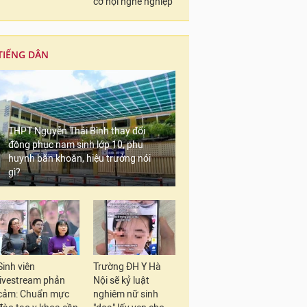
cơ hội nghề nghiệp
TIẾNG DÂN
THPT Nguyễn Thái Bình thay đổi
đồng phục nam sinh lớp 10, phụ
huynh băn khoăn, hiệu trưởng nói
gì?
Sinh viên
Trường ĐH Y Hà
livestream phản
Nội sẽ kỷ luật
cảm: Chuẩn mực
nghiêm nữ sinh