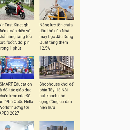
VinFast Kinet ghi
Năng lực tồn chứa
điểm toàn diện với
dầu thô của Nhà
khả năng tăng tốc
máy Lọc dầu Dung
cực “bốc”, đổi pin
Quất tăng thêm
trong 1 phút
12,5%
iSMART Education
Shophouse khối đế
là đối tác giáo dục
phía Tây Hà Nội
chiến lược của Đề
hút khách nhờ
án "Phú Quốc Hello
cộng đồng cư dân
World" hướng tới
hiện hữu
APEC 2027