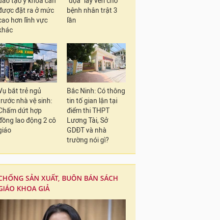
đào tạo y khoa cần
"dọa" lấy ven cho
được đặt ra ở mức
bệnh nhân trật 3
cao hơn lĩnh vực
lần
khác
Vụ bắt trẻ ngủ
Bắc Ninh: Có thông
trước nhà vệ sinh:
tin tố gian lận tại
Chấm dứt hợp
điểm thi THPT
đồng lao động 2 cô
Lương Tài, Sở
giáo
GDĐT và nhà
trường nói gì?
CHỐNG SẢN XUẤT, BUÔN BÁN SÁCH
GIÁO KHOA GIẢ