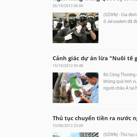
26/10/2012 06:00
(GDVN) - Gia đình
ở Jerusalem đã đ
Cảnh giác dự án lừa "Nuôi tê g
15/10/2012 03:48
Bộ Công Thương ch
không quá tinh vi
người châu Á tại 
Thủ tục chuyển tiền ra nước n
13/08/2012 23:00
(GDVN) -Thủ tục c