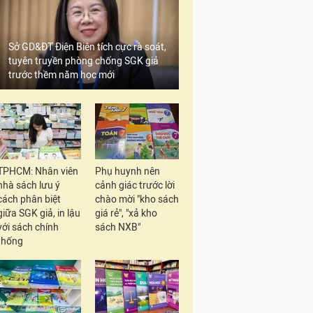
Sở GD&ĐT Điện Biên tích cực rà soát,
tuyên truyền phòng chống SGK giả
trước thềm năm học mới
TPHCM: Nhân viên
Phụ huynh nên
nhà sách lưu ý
cảnh giác trước lời
cách phân biệt
chào mời "kho sách
giữa SGK giả, in lậu
giá rẻ", "xả kho
với sách chính
sách NXB"
thống