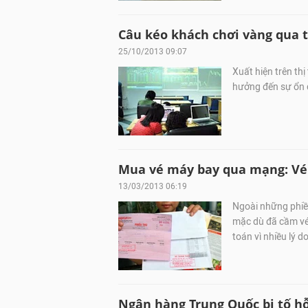
Câu kéo khách chơi vàng qua t
25/10/2013 09:07
Xuất hiện trên th
hưởng đến sự ổn đ
Mua vé máy bay qua mạng: Vé
13/03/2013 06:19
Ngoài những phiề
mặc dù đã cầm vé
toán vì nhiều lý do
Ngân hàng Trung Quốc bị tố h