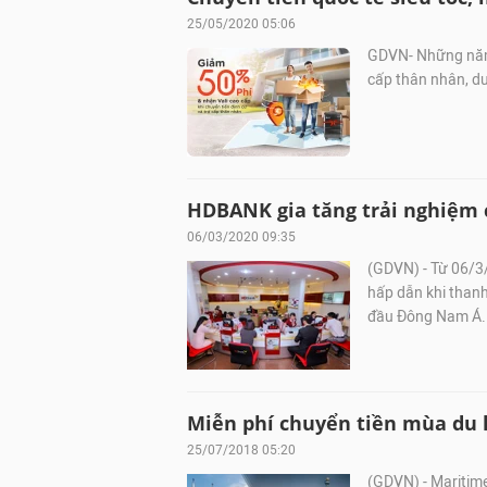
25/05/2020 05:06
GDVN- Những năm 
cấp thân nhân, du
HDBANK gia tăng trải nghiệm 
06/03/2020 09:35
(GDVN) - Từ 06/3
hấp dẫn khi thanh
đầu Đông Nam Á.
Miễn phí chuyển tiền mùa du 
25/07/2018 05:20
(GDVN) - Maritime