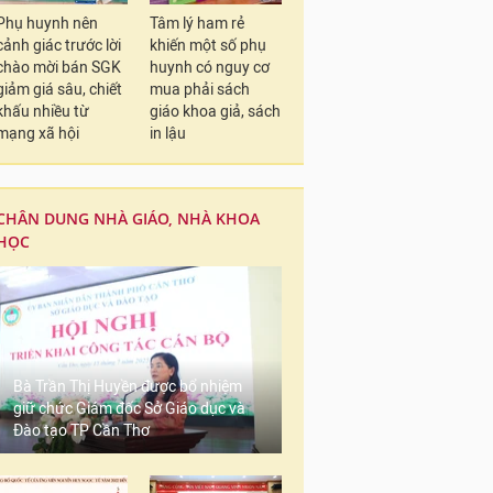
Phụ huynh nên
Tâm lý ham rẻ
cảnh giác trước lời
khiến một số phụ
chào mời bán SGK
huynh có nguy cơ
giảm giá sâu, chiết
mua phải sách
khấu nhiều từ
giáo khoa giả, sách
mạng xã hội
in lậu
CHÂN DUNG NHÀ GIÁO, NHÀ KHOA
HỌC
Bà Trần Thị Huyền được bổ nhiệm
giữ chức Giám đốc Sở Giáo dục và
Đào tạo TP Cần Thơ