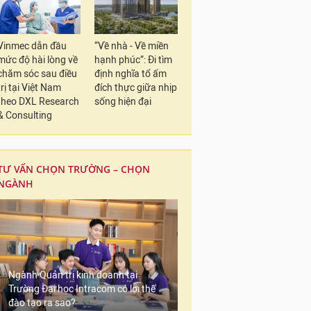
Vinmec dẫn đầu
“Về nhà - Về miền
mức độ hài lòng về
hạnh phúc”: Đi tìm
chăm sóc sau điều
định nghĩa tổ ấm
trị tại Việt Nam
đích thực giữa nhịp
theo DXL Research
sống hiện đại
& Consulting
TƯ VẤN CHỌN TRƯỜNG – CHỌN
NGÀNH
Ngành Quản trị kinh doanh tại
Trường Đại học Intracom có lợi thế
đào tạo ra sao?