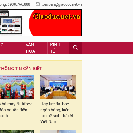
óng: 0938.766.888
toasoan@giaoduc.net.vn
ỌC
VĂN
KINH
HÓA
TẾ
THÔNG TIN CẦN BIẾT
Nhà máy Nutifood
Hợp lực đại học –
đón nguồn điện
ngân hàng, kiến
xanh
tạo hệ sinh thái AI
Việt Nam