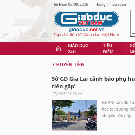
Thứ Năm 06/08/2026
Thông tin tòa soạn
GIÁO DỤC
TIÊU
G
24H
ĐIỂM
N
CHUYỂN TIỀN
Sở GD Gia Lai cảnh báo phụ hu
tiền gấp"
17/03/2023 23:44
GDVN- Các đối tượ
học tại trường th
chuyển tiền gấp.