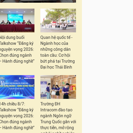
Nội dung buổi
Quan hệ quốc tế -
Talkshow “Đăng ký
Ngành học của
nguyện vọng 2026:
những công dân
Chọn đúng ngành
toàn cầu: Cơ hội
– Hành đúng nghề”
bứt phá tại Trường
Đại học Thái Bình
14h chiều 8/7:
Trường ĐH
Talkshow “Đăng ký
Intracom đào tạo
nguyện vọng 2026:
ngành Ngôn ngữ
Chọn đúng ngành
Trung Quốc gắn với
– Hành đúng nghề”
thực tiễn, mở rộng