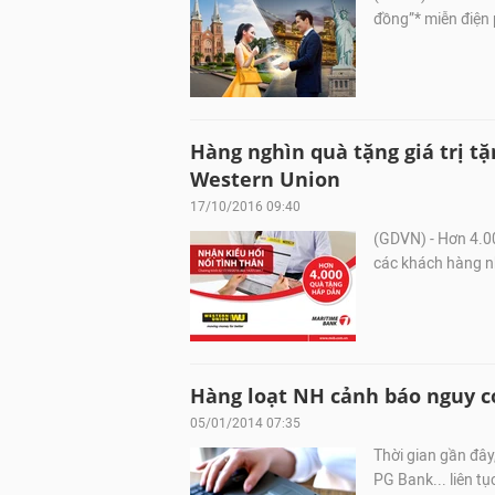
đồng”* miễn điện 
Hàng nghìn quà tặng giá trị t
Western Union
17/10/2016 09:40
(GDVN) - Hơn 4.0
các khách hàng n
Hàng loạt NH cảnh báo nguy 
05/01/2014 07:35
Thời gian gần đâ
PG Bank... liên t