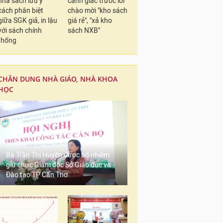
nhà sách lưu ý
cảnh giác trước lời
cách phân biệt
chào mời "kho sách
giữa SGK giả, in lậu
giá rẻ", "xả kho
với sách chính
sách NXB"
thống
CHÂN DUNG NHÀ GIÁO, NHÀ KHOA
HỌC
Bà Trần Thị Huyền được bổ nhiệm
giữ chức Giám đốc Sở Giáo dục và
Đào tạo TP Cần Thơ