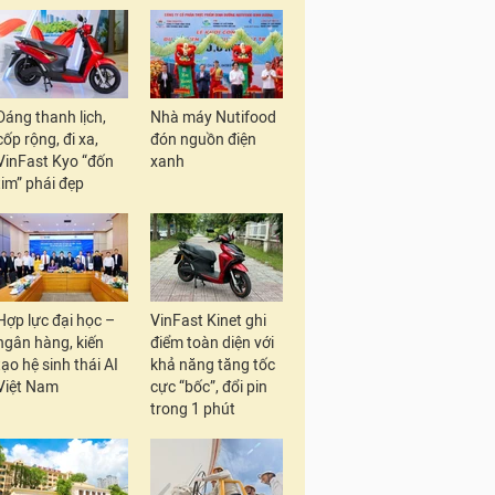
Dáng thanh lịch,
Nhà máy Nutifood
cốp rộng, đi xa,
đón nguồn điện
VinFast Kyo “đốn
xanh
tim” phái đẹp
Hợp lực đại học –
VinFast Kinet ghi
ngân hàng, kiến
điểm toàn diện với
tạo hệ sinh thái AI
khả năng tăng tốc
Việt Nam
cực “bốc”, đổi pin
trong 1 phút