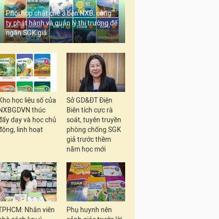
Phối hợp chặt chẽ 3 bên NXB, công
ty phát hành và quản lý thị trường để
ngăn SGK giả
Kho học liệu số của
Sở GD&ĐT Điện
NXBGDVN thúc
Biên tích cực rà
đẩy dạy và học chủ
soát, tuyên truyền
động, linh hoạt
phòng chống SGK
giả trước thềm
năm học mới
TPHCM: Nhân viên
Phụ huynh nên