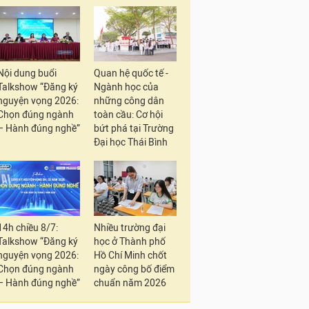
Nội dung buổi
Quan hệ quốc tế -
Talkshow “Đăng ký
Ngành học của
nguyện vọng 2026:
những công dân
Chọn đúng ngành
toàn cầu: Cơ hội
– Hành đúng nghề”
bứt phá tại Trường
Đại học Thái Bình
14h chiều 8/7:
Nhiều trường đại
Talkshow “Đăng ký
học ở Thành phố
nguyện vọng 2026:
Hồ Chí Minh chốt
Chọn đúng ngành
ngày công bố điểm
– Hành đúng nghề”
chuẩn năm 2026