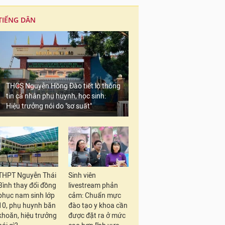
TIẾNG DÂN
THCS Nguyễn Hồng Đào tiết lộ thông
tin cá nhân phụ huynh, học sinh:
Hiệu trưởng nói do "sơ suất"
THPT Nguyễn Thái
Sinh viên
Bình thay đổi đồng
livestream phản
phục nam sinh lớp
cảm: Chuẩn mực
10, phụ huynh băn
đào tạo y khoa cần
khoăn, hiệu trưởng
được đặt ra ở mức