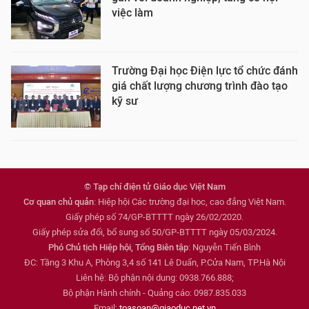
việc làm
Trường Đại học Điện lực tổ chức đánh
giá chất lượng chương trình đào tạo
kỹ sư
© Tạp chí điện tử Giáo dục Việt Nam
Cơ quan chủ quản
: Hiệp hội Các trường đại học, cao đẳng Việt Nam.
Giấy phép số 74/GP-BTTTT ngày 26/02/2020.
Giấy phép sửa đổi, bổ sung số 50/GP-BTTTT ngày 05/03/2024.
Phó Chủ tịch Hiệp hội, Tổng Biên tập
: Nguyễn Tiến Bình
ĐC: Tầng 3 Khu A, Phòng 3,4 số 141 Lê Duẩn, P.Cửa Nam, TP.Hà Nội
Liên hệ: Bộ phận nội dung: 0938.766.888;
Bộ phận Hành chính - Quảng cáo: 0987.835.033
Email:
toasoan@giaoduc.net.vn