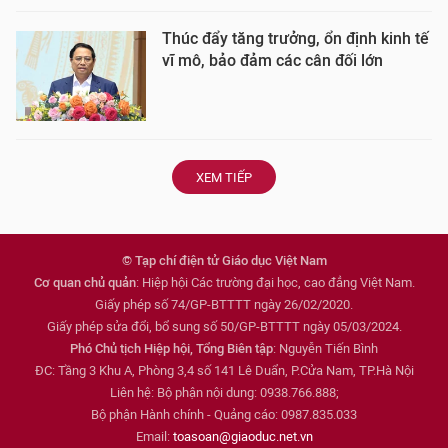
Thúc đẩy tăng trưởng, ổn định kinh tế
vĩ mô, bảo đảm các cân đối lớn
XEM TIẾP
© Tạp chí điện tử Giáo dục Việt Nam
Cơ quan chủ quản
: Hiệp hội Các trường đại học, cao đẳng Việt Nam.
Giấy phép số 74/GP-BTTTT ngày 26/02/2020.
Giấy phép sửa đổi, bổ sung số 50/GP-BTTTT ngày 05/03/2024.
Phó Chủ tịch Hiệp hội, Tổng Biên tập
: Nguyễn Tiến Bình
ĐC: Tầng 3 Khu A, Phòng 3,4 số 141 Lê Duẩn, P.Cửa Nam, TP.Hà Nội
Liên hệ: Bộ phận nội dung: 0938.766.888;
Bộ phận Hành chính - Quảng cáo: 0987.835.033
Email:
toasoan@giaoduc.net.vn