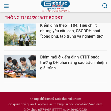
THÔNG TƯ 04/2025/TT-BGDĐT
Kiểm định theo TT04: Tiêu chí ít
nhưng yêu cầu cao, CSGDĐH phải
“công phu, tập trung và nghiêm túc”
Điểm mới ở kiểm định CTĐT buộc
trường ĐH phải nâng cao trách nhiệm
giải trình
© Tạp chí điện tử Giáo dục Việt Nam
Cơ quan chủ quản
: Hiệp hội Các trường đại học, cao đẳng Việt Nam.
Giấy phép số 74/GP-BTTTT ngày 26/02/2020.