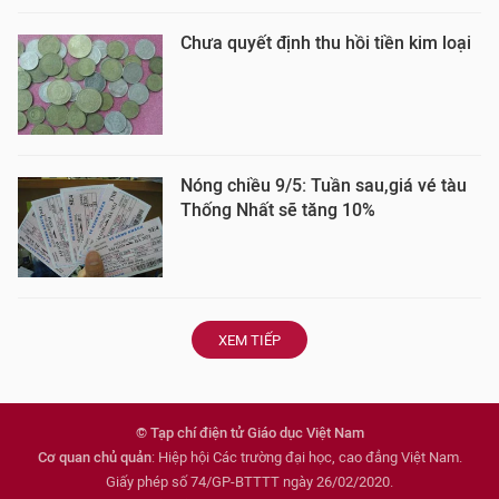
Chưa quyết định thu hồi tiền kim loại
Nóng chiều 9/5: Tuần sau,giá vé tàu
Thống Nhất sẽ tăng 10%
XEM TIẾP
© Tạp chí điện tử Giáo dục Việt Nam
Cơ quan chủ quản
: Hiệp hội Các trường đại học, cao đẳng Việt Nam.
Giấy phép số 74/GP-BTTTT ngày 26/02/2020.