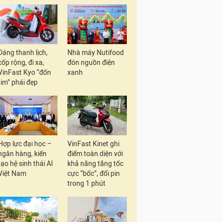
Dáng thanh lịch,
Nhà máy Nutifood
cốp rộng, đi xa,
đón nguồn điện
VinFast Kyo “đốn
xanh
tim” phái đẹp
Hợp lực đại học –
VinFast Kinet ghi
ngân hàng, kiến
điểm toàn diện với
tạo hệ sinh thái AI
khả năng tăng tốc
Việt Nam
cực “bốc”, đổi pin
trong 1 phút