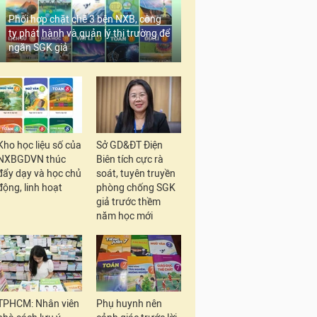
Phối hợp chặt chẽ 3 bên NXB, công
ty phát hành và quản lý thị trường để
ngăn SGK giả
Kho học liệu số của
Sở GD&ĐT Điện
NXBGDVN thúc
Biên tích cực rà
đẩy dạy và học chủ
soát, tuyên truyền
động, linh hoạt
phòng chống SGK
giả trước thềm
năm học mới
TPHCM: Nhân viên
Phụ huynh nên