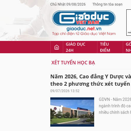
Chủ Nhật 09/08/2026
Thông tin tòa soạn
GIÁO DỤC
TIÊU
G
24H
ĐIỂM
N
XÉT TUYỂN HỌC BẠ
Năm 2026, Cao đẳng Y Dược và
theo 2 phương thức xét tuyển
09/07/2026 13:52
GDVN - Năm 2026,
ngành trình độ ca
nhiều chính sách h