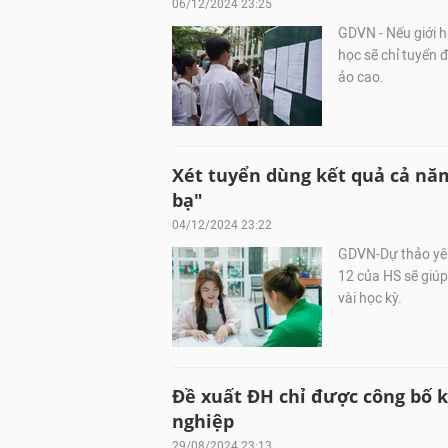
06/12/2024 23:25
GDVN - Nếu giới h
học sẽ chỉ tuyển đ
ảo cao.
Xét tuyển dùng kết quả cả năm
bạ"
04/12/2024 23:22
GDVN-Dự thảo yêu
12 của HS sẽ giúp
vài học kỳ.
Đề xuất ĐH chỉ được công bố k
nghiệp
29/08/2024 23:13