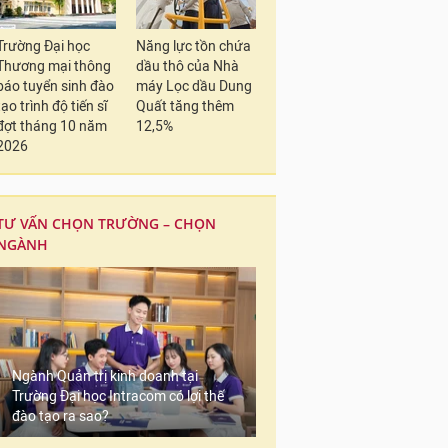
Trường Đại học
Năng lực tồn chứa
Thương mại thông
dầu thô của Nhà
báo tuyển sinh đào
máy Lọc dầu Dung
tạo trình độ tiến sĩ
Quất tăng thêm
đợt tháng 10 năm
12,5%
2026
TƯ VẤN CHỌN TRƯỜNG – CHỌN
NGÀNH
Ngành Quản trị kinh doanh tại
Trường Đại học Intracom có lợi thế
đào tạo ra sao?