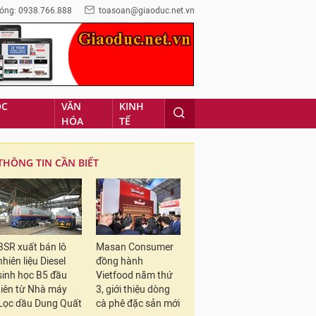
óng: 0938.766.888
toasoan@giaoduc.net.vn
ỌC
VĂN
KINH
HÓA
TẾ
THÔNG TIN CẦN BIẾT
BSR xuất bán lô
Masan Consumer
nhiên liệu Diesel
đồng hành
sinh học B5 đầu
Vietfood năm thứ
tiên từ Nhà máy
3, giới thiệu dòng
Lọc dầu Dung Quất
cà phê đặc sản mới