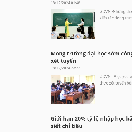
18/12/2024 01:48
GDVN -Những thay 
kiến tác động trự
Mong trường đại học sớm công
xét tuyển
08/12/2024 23:22
GDVN - Việc yêu c
thức xét tuyển bằ
Giới hạn 20% tỷ lệ nhập học b
siết chỉ tiêu