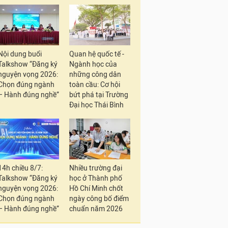
Nội dung buổi
Quan hệ quốc tế -
Talkshow “Đăng ký
Ngành học của
nguyện vọng 2026:
những công dân
Chọn đúng ngành
toàn cầu: Cơ hội
– Hành đúng nghề”
bứt phá tại Trường
Đại học Thái Bình
14h chiều 8/7:
Nhiều trường đại
Talkshow “Đăng ký
học ở Thành phố
nguyện vọng 2026:
Hồ Chí Minh chốt
Chọn đúng ngành
ngày công bố điểm
– Hành đúng nghề”
chuẩn năm 2026