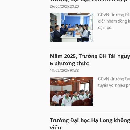
26/06/2025 23:20
GDVN -Trường ĐH 
diện nhằm đồng h
đại học.
Năm 2025, Trường ĐH Tài nguy
6 phương thức
18/02/2025 08:33
GDVN -Trường Đại
tuyển với nhiều 
Trường Đại học Hạ Long không 
viên