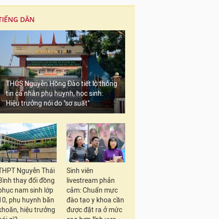
TIẾNG DÂN
THCS Nguyễn Hồng Đào tiết lộ thông
tin cá nhân phụ huynh, học sinh:
Hiệu trưởng nói do "sơ suất"
THPT Nguyễn Thái
Sinh viên
Bình thay đổi đồng
livestream phản
phục nam sinh lớp
cảm: Chuẩn mực
10, phụ huynh băn
đào tạo y khoa cần
khoăn, hiệu trưởng
được đặt ra ở mức