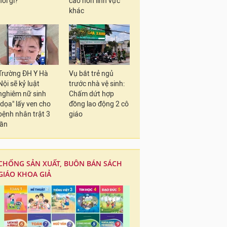
nói gì?
cao hơn lĩnh vực
khác
Trường ĐH Y Hà
Vụ bắt trẻ ngủ
Nội sẽ kỷ luật
trước nhà vệ sinh:
nghiêm nữ sinh
Chấm dứt hợp
"dọa" lấy ven cho
đồng lao động 2 cô
bệnh nhân trật 3
giáo
lần
CHỐNG SẢN XUẤT, BUÔN BÁN SÁCH
GIÁO KHOA GIẢ