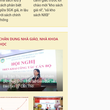
nhà sách lưu ý
cảnh giác trước lời
cách phân biệt
chào mời "kho sách
giữa SGK giả, in lậu
giá rẻ", "xả kho
với sách chính
sách NXB"
thống
CHÂN DUNG NHÀ GIÁO, NHÀ KHOA
HỌC
Bà Trần Thị Huyền được bổ nhiệm
giữ chức Giám đốc Sở Giáo dục và
Đào tạo TP Cần Thơ