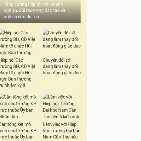
Tăng cường hợp tác với doanh
nghiệp, đối tác trong đào tạo và
nghiên cứu du lịch
Hiệp hội Các
Chuyển đổi số
trường ĐH, CĐ Việt
đang làm thay đổi
Nam tổ chức Hội
hoạt động giáo dục
nghị Ban thường
vụ nhiệm kỳ II
Cần tổng kết mô
Làm việc với Hiệp
hình các trường ĐH
hội, Trường Đại học
trực thuộc Ủy ban
Nam Cần Thơ nêu