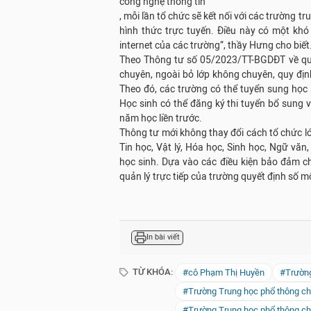
công nghệ thông tin
, mỗi lần tổ chức sẽ kết nối với các trường
hình thức trực tuyến. Điều này có một khó
internet của các trường”, thầy Hưng cho biết
Theo Thông tư số 05/2023/TT-BGDĐT về quy
chuyên, ngoài bỏ lớp không chuyên, quy địn
Theo đó, các trường có thể tuyển sung học s
Học sinh có thể đăng ký thi tuyển bổ sung v
năm học liền trước.
Thông tư mới không thay đổi cách tổ chức l
Tin học, Vật lý, Hóa học, Sinh học, Ngữ văn
học sinh. Dựa vào các điều kiện bảo đảm c
quản lý trực tiếp của trường quyết định số 
In bài viết
TỪ KHÓA:
#cô Phạm Thị Huyền
#Trường
#Trường Trung học phổ thông c
#Trường Trung học phổ thông c