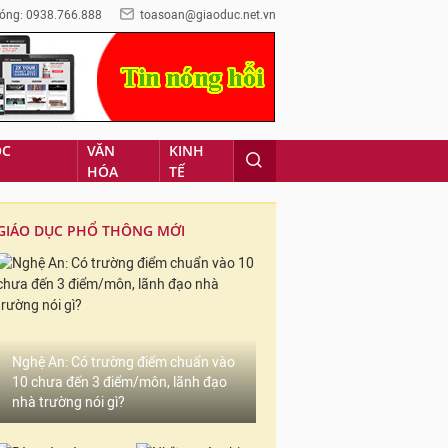
óng: 0938.766.888
toasoan@giaoduc.net.vn
ỌC
VĂN
KINH
HÓA
TẾ
GIÁO DỤC PHỔ THÔNG MỚI
Nghệ An: Có trường điểm chuẩn vào
10 chưa đến 3 điểm/môn, lãnh đạo
nhà trường nói gì?