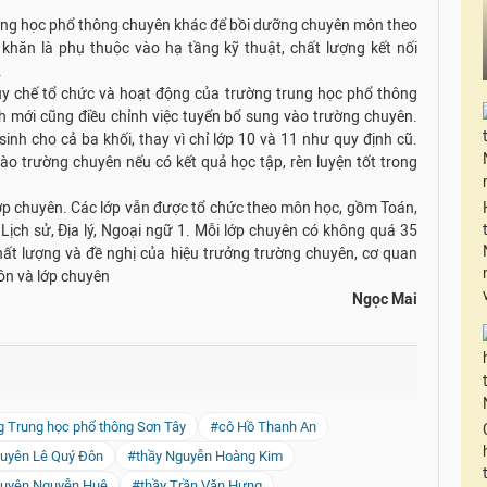
 trung học phổ thông chuyên khác để bồi dưỡng chuyên môn theo
 khăn là phụ thuộc vào hạ tầng kỹ thuật, chất lượng kết nối
.
 chế tổ chức và hoạt động của trường trung học phổ thông
h mới cũng điều chỉnh việc tuyển bổ sung vào trường chuyên.
inh cho cả ba khối, thay vì chỉ lớp 10 và 11 như quy định cũ.
ào trường chuyên nếu có kết quả học tập, rèn luyện tốt trong
ớp chuyên. Các lớp vẫn được tổ chức theo môn học, gồm Toán,
, Lịch sử, Địa lý, Ngoại ngữ 1. Mỗi lớp chuyên có không quá 35
hất lượng và đề nghị của hiệu trưởng trường chuyên, cơ quan
môn và lớp chuyên
Ngọc Mai
 Trung học phổ thông Sơn Tây
#cô Hồ Thanh An
huyên Lê Quý Đôn
#thầy Nguyễn Hoàng Kim
huyên Nguyễn Huệ
#thầy Trần Văn Hưng