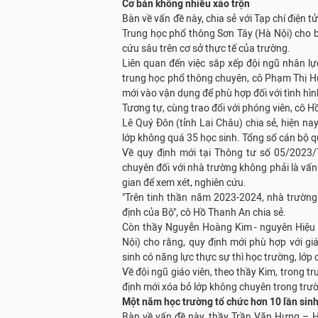
Cơ bản không nhiều xáo trộn
Bàn về vấn đề này, chia sẻ với Tạp chí điện
Trung học phổ thông Sơn Tây (Hà Nội) cho 
cứu sâu trên cơ sở thực tế của trường.
Liên quan đến việc sắp xếp đội ngũ nhân lự
trung học phổ thông chuyên, cô Phạm Thị Hu
mới vào vận dụng để phù hợp đối với tình hìn
Tương tự, cùng trao đổi với phóng viên, cô
Lê Quý Đôn (tỉnh Lai Châu) chia sẻ, hiện na
lớp không quá 35 học sinh. Tổng số cán bộ qu
Về quy định mới tại Thông tư số 05/2023/
chuyên đối với nhà trường không phải là vấn
gian để xem xét, nghiên cứu.
"Trên tinh thần năm 2023-2024, nhà trường
định của Bộ", cô Hồ Thanh An chia sẻ.
Còn thầy Nguyễn Hoàng Kim - nguyên Hiệu
Nội) cho rằng, quy định mới phù hợp với g
sinh có năng lực thực sự thì học trường, lớp
Về đội ngũ giáo viên, theo thầy Kim, trong 
định mới xóa bỏ lớp không chuyên trong trư
Một năm học trường tổ chức hơn 10 lần sin
Bàn về vấn đề này, thầy Trần Văn Hưng – 