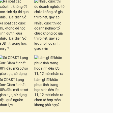
Rà soát các cuộc
Nhiều cuộc thi do
thi, không để học
doanh nghiệp tổ
sinh dự thi quá
chức không có giá
nhiều: Đại diện Sở
trị rõ nét, gây áp
GDĐT, trường học
lực cho học sinh,
nói gì?
giáo viên
Sở GD&ĐT Lạng
Làm gì để khắc
Sơn: Giảm ít nhất
phục tình trạng
30% đầu mối cơ sở
học sinh đến lớp
giáo dục, sử dụng
11, 12 mới nhận ra
hiệu quả nguồn
chọn tổ hợp môn
nhân lực
không phù hợp?