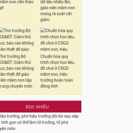
mầm non cần tháo
dữ liệu nhiều lần,
gỡ
giáo viên mầm non
mong rà soát cắt
giảm
Thứ trưởng Bộ
Chuẩn hóa quy
GD&ĐT: Giảm thủ
trình chọn học liệu,
tục, báo cáo không
đồ chơi ở CSGD
cần thiết để giáo
mầm non, hiệu
viên mầm non tập
trưởng hoàn toàn
trung chuyên môn
đồng tình
ĐỌC NHIỀU