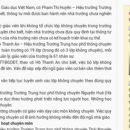
 tử Giáo dục Việt Nam, cô Phạm Thị Huyền – Hiệu trưởng Trường
biết, thông tư mới được ban hành nên nhà trường chưa nghiên
c giáo viên khi không tổ chức lớp không chuyên trong trường
yền cho biết, hiện nhà trường chưa đưa quy định tại thông tư
h của nhà trường nên chưa có kế hoạch triển khai cụ thể.
 Hồ Thanh An – Hiệu trưởng Trường Trung học phổ thông chuyên
y toàn trường có 19 lớp (trong đó có 3 lớp không chuyên), mỗi
ản lý, giáo viên của trường là 61 nhân sự.
TT-BGDĐT, theo cô Hồ Thanh An cho biết, việc bỏ lớp không
 đề lớn. Vấn đề sắp xếp đội ngũ giáo viên cơ bản cần thêm thời
 vẫn tiếp tục tuyển sinh các lớp không chuyên theo đúng quy
 trưởng Trường Trung học phổ thông chuyên Nguyễn Huệ (Hà
iáo dục theo hướng phát triển năng lực người học. Những học
 chuyên.
trường chuyên có giáo viên dạy các môn không chuyên. Việc quy
ờng chuyên có lẽ ảnh hưởng không nhiều đến đội ngũ nhà giáo.
h hoạt chuyên môn
Hiệu trưởng Trường Trung học phổ thông chuyên Thái Nguyên