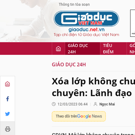
Thông tin tòa soạn
GIÁO DỤC
TIÊU
G
24H
ĐIỂM
N
GIÁO DỤC 24H
Xóa lớp không ch
chuyên: Lãnh đạo 
12/03/2023 06:44
Ngọc Mai
Theo dõi trên