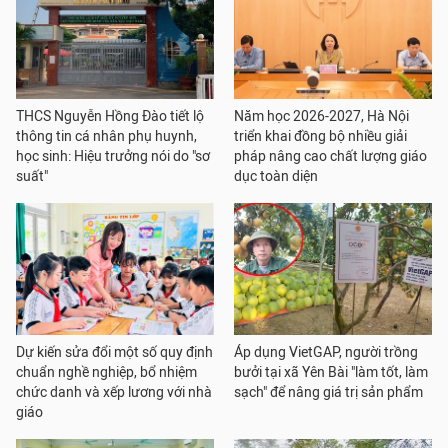
THCS Nguyễn Hồng Đào tiết lộ
Năm học 2026-2027, Hà Nội
thông tin cá nhân phụ huynh,
triển khai đồng bộ nhiều giải
học sinh: Hiệu trưởng nói do "sơ
pháp nâng cao chất lượng giáo
suất"
dục toàn diện
Dự kiến sửa đổi một số quy định
Áp dụng VietGAP, người trồng
chuẩn nghề nghiệp, bổ nhiệm
bưởi tại xã Yên Bài "làm tốt, làm
chức danh và xếp lương với nhà
sạch" để nâng giá trị sản phẩm
giáo