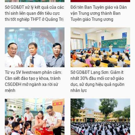
Sở GD&ĐT xử lý kết quả của các
Đổi tên Ban Tuyên giáo và Dân
thí sinh liên quan đến tiêu cực
vận Trung ương thành Ban
thi tốt nghiệp THPT ở Quảng Trị
Tuyên giáo Trung ương
Từ vụ SV livestream phản cảm:
Sở GD&ĐT Lạng Sơn: Giảm ít
Cần siết đào tạo y khoa, tránh
nhất 30% đầu mối cơ sở giáo
CSGDĐH mở ngành xa rời sứ
dục, sử dụng hiệu quả nguồn
mệnh
nhân lực