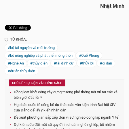
Nhật Minh
TỪ KHÓA:
#bộ tài nguyên và môi trường
#bộ nông nghiệp và phát triển nông thôn
#Quế Phong
#Nghệ An
#thủy điện
#tái định cư
#thủy lợi
#di dân
#dự án thủy điện
CHỦ ĐỀ : SỰ KIỆN VÀ CHÍNH SÁCH
Đồng loạt khởi công xây dựng trường phổ thông nội trú tại các xã
biên giới đất liền*
Họp báo quốc tế công bố dự thảo các văn kiện trình Đại hội XIV
của Đảng để lấy ý kiến nhân dân
Đề xuất phương án sắp xếp đơn vị sự nghiệp công lập ngành Y tế
Dự kiến sửa đổi một số quy định chuẩn nghề nghiệp, bổ nhiệm