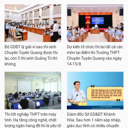
Bộ GDĐT lý giải vì sao thí sinh
Dự kiến tổ chức thi lại tất cả các
Chuyên Tuyên Quang được thi
môn tại điểm thi Trường THPT
lại, còn 5 thí sinh Quảng Trị thì
Chuyên Tuyên Quang vào ngày
không
14-15/8
Thi tốt nghiệp THPT trên máy
Giám đốc Sở GD&ĐT Khánh
tính: Hạ tầng công nghệ, chất
Hòa: Sau hơn 1 năm sáp nhập,
lượng ngân hàng đề thi là yếu tố
giáo dục tỉnh có nhiều chuyển