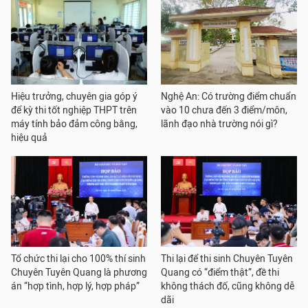
Hiệu trưởng, chuyên gia góp ý
Nghệ An: Có trường điểm chuẩn
để kỳ thi tốt nghiệp THPT trên
vào 10 chưa đến 3 điểm/môn,
máy tính bảo đảm công bằng,
lãnh đạo nhà trường nói gì?
hiệu quả
Tổ chức thi lại cho 100% thí sinh
Thi lại để thi sinh Chuyên Tuyên
Chuyên Tuyên Quang là phương
Quang có “điểm thật”, đề thi
án “hợp tình, hợp lý, hợp pháp”
không thách đố, cũng không dễ
dãi