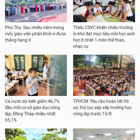
Phú Thọ: Sau nhiều năm mong
Thiếu CSVC khiến nhiều trường
mỏi, giáo viên phấn khởi vì được
lo khó đạt mục tiêu mỗi học sinh
thăng hạng II
học ít nhất 1 môn thể thao,
nhạc cụ
Cả nước dự kiến giảm 46,7%
TPHCM: Yêu cầu hoàn tất hồ
đầu mối cơ sở giáo dục công
sơ, thủ tục sắp xếp trường học
lập, Đồng Tháp nhiều nhất
công lập trước 15/8
65,1%