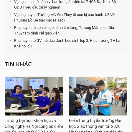
Vụ học sinh có hành vi bạo lực giáo viên tại THCS Đại Kim: Bộ
GDĐT yêu cầu xử lý nghiêm
Vụ phụ huynh Trường MN Gia Thụy tố con bị bạo hành: UBND
Phường Bồ Đề báo cáo ra sao?
Phụ huynh tố con bị bạo hành tím lưng, Trường Mầm non Gia
Thụy tạm đình chỉ giáo viên
Phụ huynh tố GV thể dục đánh học sinh lớp 3, Hiệu trưởng TH La
Khê nói gì?
TIN KHÁC
Trường Đại học Khoa học và
Điểm trúng tuyển Trường Đại
Công nghệ Hà Nội công bố điểm
học Giao thông vận tải 2026: