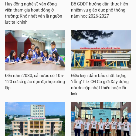
Huy động nghệ sĩ, vận động
Bộ GDĐT hướng dẫn thực hiện
viên tham gia hoạt động ở
nhiệm vụ giáo dục phổ thông
trường: Khó nhất vẫn là nguồn
năm học 2026-2027
lực tài chính
Đến năm 2030, cả nước có 105-
Điều kiện đảm bảo chất lượng
120 cơ sở giáo dục đại học công
"rỗng" file, CĐ Cơ giới Xây dựng
lập
nói do cập nhật thiếu hoặc lỗi
link