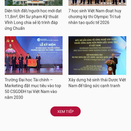
Diện tích đất/người học mới đạt
7 học sinh Việt Nam đoạt huy
11,8m², ĐH Sư phạm Kỹ thuật
chương kỳ thi Olympic Trí tuệ
Vĩnh Long chia sẻ lộ trình đáp
nhân tạo quốc tế 2026
ứng Chuẩn
Trường Đại học Tài chính –
Xây dựng hệ sinh thái Dược Việt
Marketing đặt mục tiêu vào top
Nam để tăng sức cạnh tranh
50 CSGDĐH tại Việt Nam vào
năm 2030
XEM TIẾP