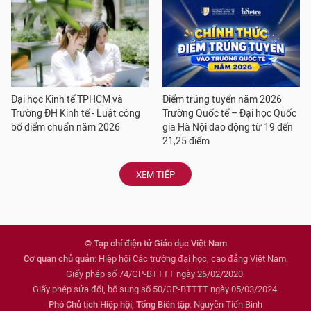
Đại học Kinh tế TPHCM và
Điểm trúng tuyển năm 2026
Trường ĐH Kinh tế - Luật công
Trường Quốc tế – Đại học Quốc
bố điểm chuẩn năm 2026
gia Hà Nội dao động từ 19 đến
21,25 điểm
XEM TIẾP
© Tạp chí điện tử Giáo dục Việt Nam
Cơ quan chủ quản
: Hiệp hội Các trường đại học, cao đẳng Việt Nam.
Giấy phép số 74/GP-BTTTT ngày 26/02/2020.
Giấy phép sửa đổi, bổ sung số 50/GP-BTTTT ngày 05/03/2024.
Phó Chủ tịch Hiệp hội, Tổng Biên tập
: Nguyễn Tiến Bình