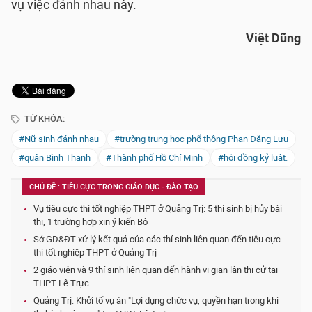
vụ việc đánh nhau này.
Việt Dũng
TỪ KHÓA:
#Nữ sinh đánh nhau
#trường trung học phổ thông Phan Đăng Lưu
#quận Bình Thạnh
#Thành phố Hồ Chí Minh
#hội đồng kỷ luật.
CHỦ ĐỀ : TIÊU CỰC TRONG GIÁO DỤC - ĐÀO TẠO
Vụ tiêu cực thi tốt nghiệp THPT ở Quảng Trị: 5 thí sinh bị hủy bài
thi, 1 trường hợp xin ý kiến Bộ
Sở GD&ĐT xử lý kết quả của các thí sinh liên quan đến tiêu cực
thi tốt nghiệp THPT ở Quảng Trị
2 giáo viên và 9 thí sinh liên quan đến hành vi gian lận thi cử tại
THPT Lê Trực
Quảng Trị: Khởi tố vụ án "Lợi dụng chức vụ, quyền hạn trong khi