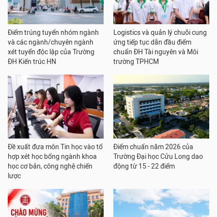
Điểm trúng tuyển nhóm ngành
Logistics và quản lý chuỗi cung
và các ngành/chuyên ngành
ứng tiếp tục dẫn đầu điểm
xét tuyển độc lập của Trường
chuẩn ĐH Tài nguyên và Môi
ĐH Kiến trúc HN
trường TPHCM
Đề xuất đưa môn Tin học vào tổ
Điểm chuẩn năm 2026 của
hợp xét học bổng ngành khoa
Trường Đại học Cửu Long dao
học cơ bản, công nghệ chiến
động từ 15 - 22 điểm
lược