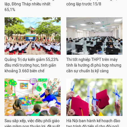
lập, Đồng Tháp nhiều nhất
công lập trước 15/8
65,1%
Quảng Trị dự kiến giảm 55,23%
Thi tốt nghiệp THPT trên máy
đầu mối trường học, tinh giản
tính là hướng đi phù hợp nhưng
khoảng 3.660 biên chế
cần sự chuẩn bị kỹ càng
Sau sắp xếp, việc điều phối giáo
Hà Nội ban hành kế hoạch đào
viên mầm non thuận lợi, đề xuất
tạo trình độ tiến sĩ cho đội ngũ