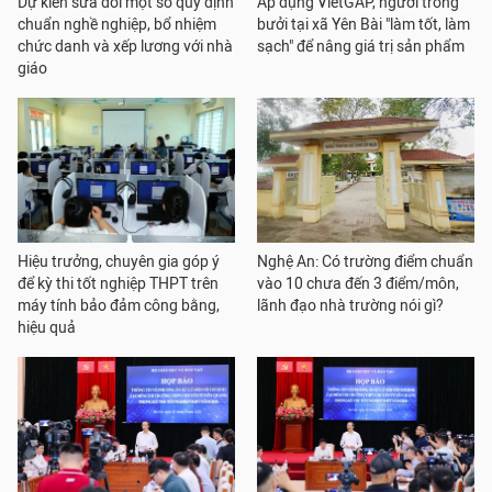
Dự kiến sửa đổi một số quy định
Áp dụng VietGAP, người trồng
chuẩn nghề nghiệp, bổ nhiệm
bưởi tại xã Yên Bài "làm tốt, làm
chức danh và xếp lương với nhà
sạch" để nâng giá trị sản phẩm
giáo
Hiệu trưởng, chuyên gia góp ý
Nghệ An: Có trường điểm chuẩn
để kỳ thi tốt nghiệp THPT trên
vào 10 chưa đến 3 điểm/môn,
máy tính bảo đảm công bằng,
lãnh đạo nhà trường nói gì?
hiệu quả