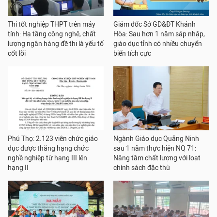
Thi tốt nghiệp THPT trên máy
Giám đốc Sở GD&ĐT Khánh
tính: Hạ tầng công nghệ, chất
Hòa: Sau hơn 1 năm sáp nhập,
lượng ngân hàng đề thi là yếu tố
giáo dục tỉnh có nhiều chuyển
cốt lõi
biến tích cực
Phú Thọ: 2.123 viên chức giáo
Ngành Giáo dục Quảng Ninh
dục được thăng hạng chức
sau 1 năm thực hiện NQ 71:
nghề nghiệp từ hạng III lên
Nâng tầm chất lượng với loạt
hạng II
chính sách đặc thù