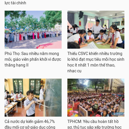
lực tài chính
Phú Thọ: Sau nhiều năm mong
Thiếu CSVC khiến nhiều trường
mỏi, giáo viên phấn khởi vì được
lo khó đạt mục tiêu mỗi học sinh
thăng hạng II
học ít nhất 1 môn thể thao,
nhạc cụ
Cả nước dự kiến giảm 46,7%
TPHCM: Yêu cầu hoàn tất hồ
đầu mối cơ sở giáo dục công
sơ, thủ tục sắp xếp trường học