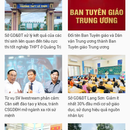
Sở GD&ĐT xử lý kết quả của các
Đổi tên Ban Tuyên giáo và Dân
thí sinh liên quan đến tiêu cực
vận Trung ương thành Ban
thi tốt nghiệp THPT ở Quảng Trị
Tuyên giáo Trung ương
Từ vụ SV livestream phản cảm:
Sở GD&ĐT Lạng Sơn: Giảm ít
Cần siết đào tạo y khoa, tránh
nhất 30% đầu mối cơ sở giáo
CSGDĐH mở ngành xa rời sứ
dục, sử dụng hiệu quả nguồn
mệnh
nhân lực