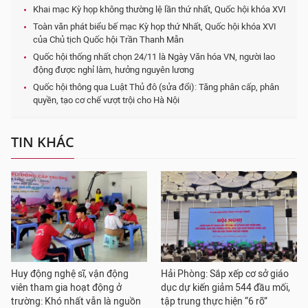
Khai mạc Kỳ họp không thường lệ lần thứ nhất, Quốc hội khóa XVI
Toàn văn phát biểu bế mạc Kỳ họp thứ Nhất, Quốc hội khóa XVI
của Chủ tịch Quốc hội Trần Thanh Mẫn
Quốc hội thống nhất chọn 24/11 là Ngày Văn hóa VN, người lao
động được nghỉ làm, hưởng nguyên lương
Quốc hội thông qua Luật Thủ đô (sửa đổi): Tăng phân cấp, phân
quyền, tạo cơ chế vượt trội cho Hà Nội
TIN KHÁC
Huy động nghệ sĩ, vận động
Hải Phòng: Sắp xếp cơ sở giáo
viên tham gia hoạt động ở
dục dự kiến giảm 544 đầu mối,
trường: Khó nhất vẫn là nguồn
tập trung thực hiện “6 rõ”