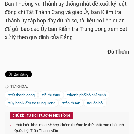
Ban Thường vụ Thành ủy thống nhất đề xuất kỷ luật
đồng chí Tất Thành Cang và giao Ủy ban Kiểm tra
Thành ủy tập hợp đầy đủ hồ sơ, tài liệu có liên quan
để gửi báo cáo Ủy ban Kiểm tra Trung ương xem xét
xử lý theo quy định của Đảng.
Đỗ Thơm
TỪ KHÓA:
#tất thành cang
#lê thị thủy
#thành phố hồ chí minh
#ủy ban kiểm tra trung ương
#tân thuận
#quốc hội
CHỦ ĐỀ : TỪ HỘI TRƯỜNG DIÊN HỒNG
Phát biểu khai mạc Kỳ họp không thường lệ thứ nhất của Chủ tịch
Quốc hội Trần Thanh Mẫn