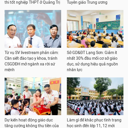
thi tốt nghiệp THPT ở Quảng Trị
Tuyên giáo Trung ương
Từ vụ SV livestream phản cảm:
Sở GD&ĐT Lạng Sơn: Giảm ít
Cần siết đào tạo y khoa, tránh
nhất 30% đầu mối cơ sở giáo
CSGDĐH mở ngành xa rời sứ
dục, sử dụng hiệu quả nguồn
mệnh
nhân lực
Dự kiến hoạt động giáo dục
Làm gì để khắc phục tình trạng
tăng cường không thu tiền của
học sinh đến lớp 11, 12 mới