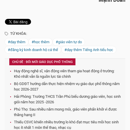
Mạnh Đoàn
TỪ KHÓA:
#dạy thêm
#học thêm
#giáo viên tự do
#đăng ký kinh doanh hộ cá thể
#dạy thêm Tiếng Anh tiểu học
CHỦ ĐỀ : ĐỔI MỚI GIÁO DỤC PHỔ THÔNG
Huy động nghệ sĩ, vận động viên tham gia hoạt động ở trường:
Khó nhất vẫn là nguồn lực tài chính
Bộ GDĐT hướng dẫn thực hiện nhiệm vụ giáo dục phổ thông năm
học 2026-2027
Hải Phòng: Trường THCS Trần Phú biểu dương giáo viên, học sinh
giỏi năm học 2025 -2026
Phú Thọ: Sau nhiều năm mong mỏi, giáo viên phấn khởi vì được
thăng hạng II
Thiếu CSVC khiến nhiều trường lo khó đạt mục tiêu mỗi học sinh
học ít nhất 1 môn thể thao, nhạc cụ