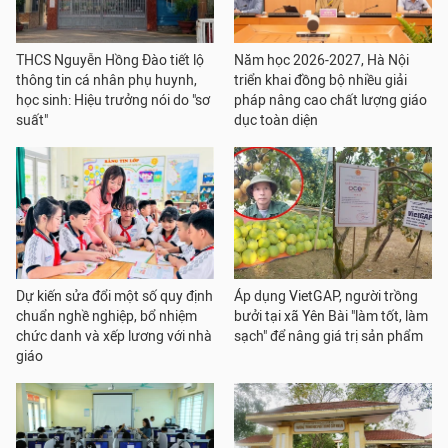
THCS Nguyễn Hồng Đào tiết lộ
Năm học 2026-2027, Hà Nội
thông tin cá nhân phụ huynh,
triển khai đồng bộ nhiều giải
học sinh: Hiệu trưởng nói do "sơ
pháp nâng cao chất lượng giáo
suất"
dục toàn diện
Dự kiến sửa đổi một số quy định
Áp dụng VietGAP, người trồng
chuẩn nghề nghiệp, bổ nhiệm
bưởi tại xã Yên Bài "làm tốt, làm
chức danh và xếp lương với nhà
sạch" để nâng giá trị sản phẩm
giáo