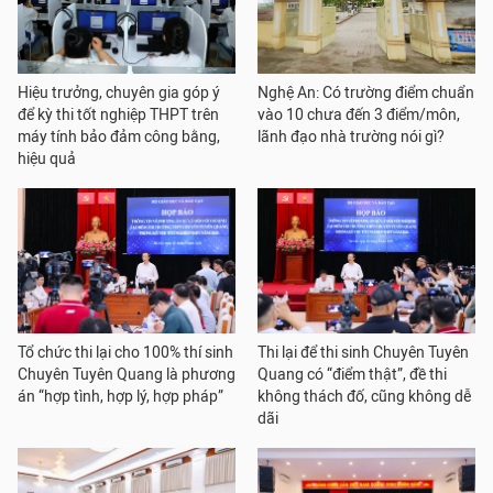
Hiệu trưởng, chuyên gia góp ý
Nghệ An: Có trường điểm chuẩn
để kỳ thi tốt nghiệp THPT trên
vào 10 chưa đến 3 điểm/môn,
máy tính bảo đảm công bằng,
lãnh đạo nhà trường nói gì?
hiệu quả
Tổ chức thi lại cho 100% thí sinh
Thi lại để thi sinh Chuyên Tuyên
Chuyên Tuyên Quang là phương
Quang có “điểm thật”, đề thi
án “hợp tình, hợp lý, hợp pháp”
không thách đố, cũng không dễ
dãi