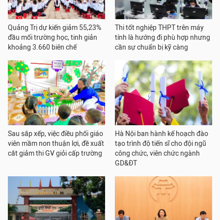
Quảng Trị dự kiến giảm 55,23%
Thi tốt nghiệp THPT trên máy
đầu mối trường học, tinh giản
tính là hướng đi phù hợp nhưng
khoảng 3.660 biên chế
cần sự chuẩn bị kỹ càng
Sau sắp xếp, việc điều phối giáo
Hà Nội ban hành kế hoạch đào
viên mầm non thuận lợi, đề xuất
tạo trình độ tiến sĩ cho đội ngũ
cắt giảm thi GV giỏi cấp trường
công chức, viên chức ngành
GD&ĐT