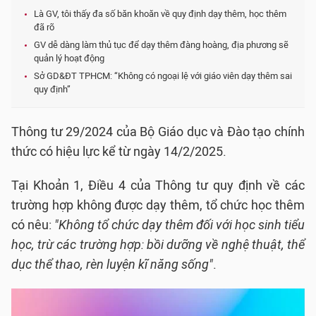
Là GV, tôi thấy đa số băn khoăn về quy định dạy thêm, học thêm
đã rõ
GV dễ dàng làm thủ tục để dạy thêm đàng hoàng, địa phương sẽ
quản lý hoạt động
Sở GD&ĐT TPHCM: “Không có ngoại lệ với giáo viên dạy thêm sai
quy định”
Thông tư 29/2024 của Bộ Giáo dục và Đào tạo chính
thức có hiệu lực kể từ ngày 14/2/2025.
Tại Khoản 1, Điều 4 của Thông tư quy định về các
trường hợp không được dạy thêm, tổ chức học thêm
có nêu:
"Không tổ chức dạy thêm đối với học sinh tiểu
học, trừ các trường hợp: bồi dưỡng về nghệ thuật, thể
dục thể thao, rèn luyện kĩ năng sống"
.