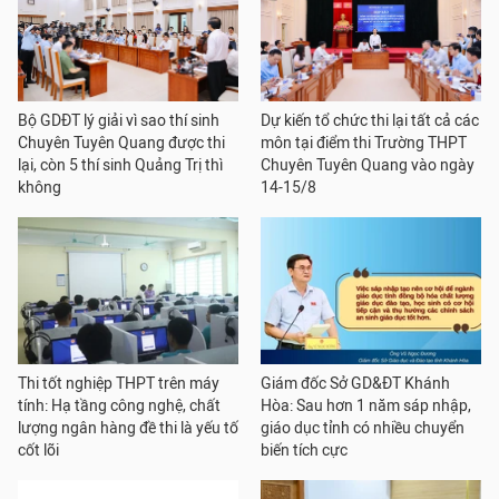
Bộ GDĐT lý giải vì sao thí sinh
Dự kiến tổ chức thi lại tất cả các
Chuyên Tuyên Quang được thi
môn tại điểm thi Trường THPT
lại, còn 5 thí sinh Quảng Trị thì
Chuyên Tuyên Quang vào ngày
không
14-15/8
Thi tốt nghiệp THPT trên máy
Giám đốc Sở GD&ĐT Khánh
tính: Hạ tầng công nghệ, chất
Hòa: Sau hơn 1 năm sáp nhập,
lượng ngân hàng đề thi là yếu tố
giáo dục tỉnh có nhiều chuyển
cốt lõi
biến tích cực