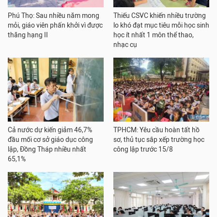
Phú Thọ: Sau nhiều năm mong
Thiếu CSVC khiến nhiều trường
mỏi, giáo viên phấn khởi vì được
lo khó đạt mục tiêu mỗi học sinh
thăng hạng II
học ít nhất 1 môn thể thao,
nhạc cụ
Cả nước dự kiến giảm 46,7%
TPHCM: Yêu cầu hoàn tất hồ
đầu mối cơ sở giáo dục công
sơ, thủ tục sắp xếp trường học
lập, Đồng Tháp nhiều nhất
công lập trước 15/8
65,1%