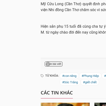
Mỹ Cửu Long (Cần Thơ) quyết định phẫ
viện Nhi đồng Cần Thơ chăm sóc vì sứ
Hiện sản phụ 15 tuổi đã cùng cha tự ý 
M. từ ngày chào đời đến nay cũng khô
In bài viết
TỪ KHÓA:
#con riêng
#Phụng Hiệp
#
#Sóc Trăng
#giết chết
CÁC TIN KHÁC