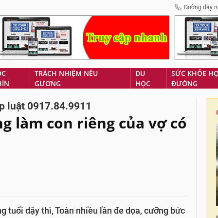
Đường dây n
ÓC
TRÁCH NHIỆM NÊU
DU
SỨC KHỎE H
HÌN
GƯƠNG
HỌC
ĐƯỜNG
p luật 0917.84.9911
g làm con riêng của vợ có
 tuổi dậy thì, Toàn nhiều lần đe dọa, cưỡng bức