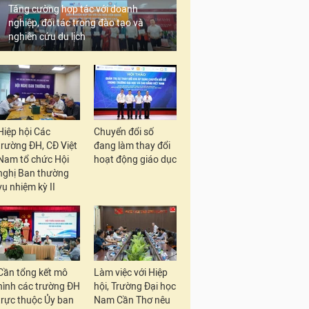
Tăng cường hợp tác với doanh
nghiệp, đối tác trong đào tạo và
nghiên cứu du lịch
Hiệp hội Các
Chuyển đổi số
trường ĐH, CĐ Việt
đang làm thay đổi
Nam tổ chức Hội
hoạt động giáo dục
nghị Ban thường
vụ nhiệm kỳ II
Cần tổng kết mô
Làm việc với Hiệp
hình các trường ĐH
hội, Trường Đại học
trực thuộc Ủy ban
Nam Cần Thơ nêu