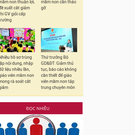
mầm non thuận lợi,
mầm non cần tháo
đề xuất cắt giảm
gỡ
thi GV giỏi cấp
trường
Nhiều hồ sơ trùng
Thứ trưởng Bộ
lặp nội dung, nhập
GD&ĐT: Giảm thủ
dữ liệu nhiều lần,
tục, báo cáo không
giáo viên mầm non
cần thiết để giáo
mong rà soát cắt
viên mầm non tập
giảm
trung chuyên môn
ĐỌC NHIỀU