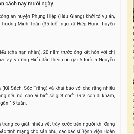
on cách nay mười ngày.
Công an huyện Phụng Hiệp (Hậu Giang) khởi tố vụ án,
i Trương Minh Toàn (35 tuổi, ngụ xã Hiệp Hưng, huyện
ếu (cha nạn nhân), 20 năm trước ông kết hôn với chị
a tay, vợ ông Hiếu dẫn theo con gái 5 tuổi là Nguyễn
 (Kế Sách, Sóc Trăng) và khai báo với cha rằng nhiều
g nếu nói cho ai biết sẽ giết chết. Đưa con đi khám,
 gần 15 tuần.
 trạng co giật, nhiều vết trầy xước trên người khi đang
bảo tính mạng cho sản phụ, các bác sĩ Bệnh viện Hoàn