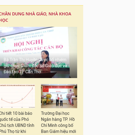
CHÂN DUNG NHÀ GIÁO, NHÀ KHOA
HỌC
Bà Trần Thị Huyền được bổ nhiệm
giữ chức Giám đốc Sở Giáo dục và
Đào tạo TP Cần Thơ
Chi tiết 10 bài báo
Trường Đại học
quốc tế của Phó
Ngân hàng TP. Hồ
Chủ tịch UBND tỉnh
Chí Minh công bố
Phú Thọ từ khi
Ban Giám hiệu mới