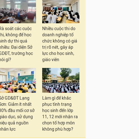
Rà soát các cuộc
Nhiều cuộc thi do
thi, không để học
doanh nghiệp tổ
sinh dự thi quá
chức không có giá
nhiều: Đại diện Sở
trị rõ nét, gây áp
GDĐT, trường học
lực cho học sinh,
nói gì?
giáo viên
Sở GD&ĐT Lạng
Làm gì để khắc
Sơn: Giảm ít nhất
phục tình trạng
30% đầu mối cơ sở
học sinh đến lớp
giáo dục, sử dụng
11, 12 mới nhận ra
hiệu quả nguồn
chọn tổ hợp môn
nhân lực
không phù hợp?