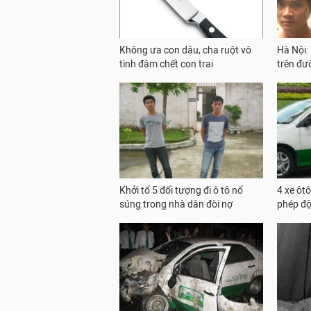
Không ưa con dâu, cha ruột vô
Hà Nội:
tình đâm chết con trai
trên đư
Khởi tố 5 đối tượng đi ô tô nổ
4 xe ôtô
súng trong nhà dân đòi nợ
phép độ