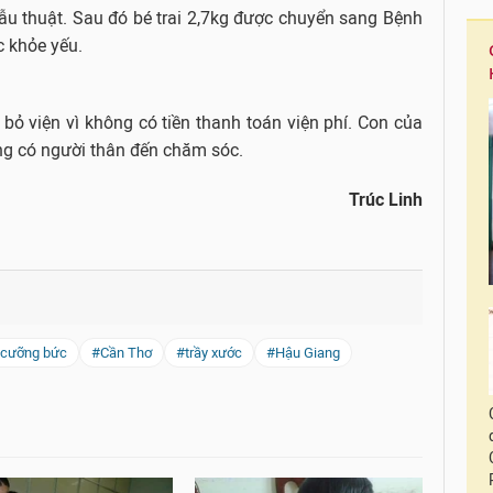
u thuật. Sau đó bé trai 2,7kg được chuyển sang Bệnh
c khỏe yếu.
bỏ viện vì không có tiền thanh toán viện phí. Con của
ng có người thân đến chăm sóc.
Trúc Linh
cưỡng bức
#Cần Thơ
#trầy xước
#Hậu Giang