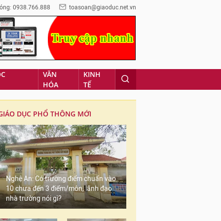
óng: 0938.766.888
toasoan@giaoduc.net.vn
ỌC
VĂN
KINH
HÓA
TẾ
GIÁO DỤC PHỔ THÔNG MỚI
Nghệ An: Có trường điểm chuẩn vào
10 chưa đến 3 điểm/môn, lãnh đạo
nhà trường nói gì?