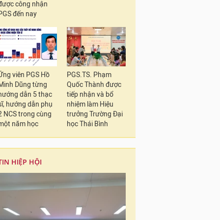
được công nhận
PGS đến nay
Ứng viên PGS Hồ
PGS.TS. Phạm
Minh Dũng từng
Quốc Thành được
hướng dẫn 5 thạc
tiếp nhận và bổ
sĩ, hướng dẫn phụ
nhiệm làm Hiệu
2 NCS trong cùng
trưởng Trường Đại
một năm học
học Thái Bình
TIN HIỆP HỘI