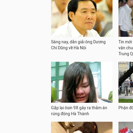
Sáng nay, dẫn giải ông Dương
Tin mới
Chí Dũng về Hà Nội
vận chu
Trung 
Gặp lại ôsin 9X gây ra thảm án
Phận đờ
rúng động Hà Thành