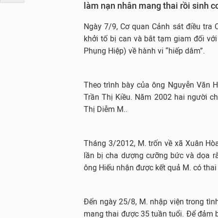
làm nạn nhân mang thai rồi sinh c
Ngày 7/9, Cơ quan Cảnh sát điều tra 
khởi tố bị can và bắt tạm giam đối vớ
Phụng Hiệp) về hành vi “hiếp dâm”.
Theo trình bày của ông Nguyễn Văn Hi
Trần Thị Kiều. Năm 2002 hai người chi
Thị Diễm M..
Tháng 3/2012, M. trốn về xã Xuân Hòa
lần bị cha dượng cưỡng bức và dọa rằn
ông Hiếu nhận được kết quả M. có thai
Đến ngày 25/8, M. nhập viện trong tình
mang thai được 35 tuần tuổi. Để đảm 