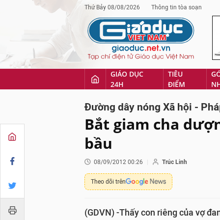
Thứ Bảy 08/08/2026
Thông tin tòa soạn
GIÁO DỤC
TIÊU
G
24H
ĐIỂM
N
Đường dây nóng Xã hội - Phá
Bắt giam cha dượn
bầu
08/09/2012 00:26
Trúc Linh
Theo dõi trên
(GDVN) -Thấy con riêng của vợ đang