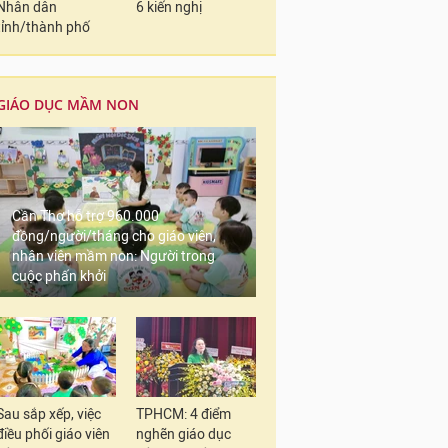
Nhân dân
6 kiến nghị
tỉnh/thành phố
GIÁO DỤC MẦM NON
Cần Thơ hỗ trợ 960.000
đồng/người/tháng cho giáo viên,
nhân viên mầm non: Người trong
cuộc phấn khởi
Sau sắp xếp, việc
TPHCM: 4 điểm
điều phối giáo viên
nghẽn giáo dục