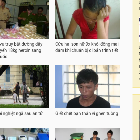
 vụ truy bắt đường dây
Cứu hai sơn nữ 9x khỏi động mại
yển 18kg heroin sang
dâm khi chuẩn bị đi bán trinh tiết
Quốc
i nghiệt ngã sau án tử
Giết chết bạn thân vì ghen tuông