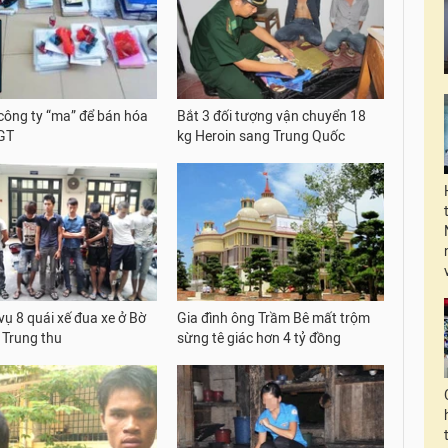
công ty “ma” để bán hóa
Bắt 3 đối tượng vận chuyển 18
GT
kg Heroin sang Trung Quốc
vụ 8 quái xế đua xe ở Bờ
Gia đình ông Trầm Bê mất trộm
Trung thu
sừng tê giác hơn 4 tỷ đồng