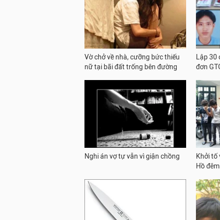
Vờ chở về nhà, cưỡng bức thiếu
Lập 30 
nữ tại bãi đất trống bên đường
đơn GT
Nghi án vợ tự vẫn vì giận chồng
Khởi tố 
Hồ đêm 