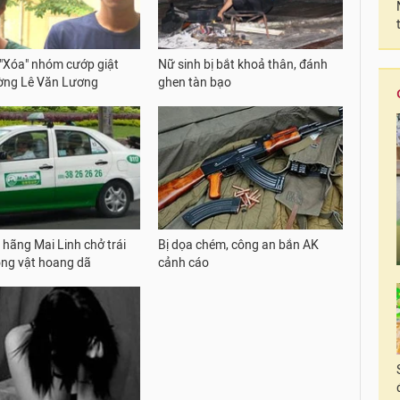
 "Xóa" nhóm cướp giật
Nữ sinh bị bắt khoả thân, đánh
ờng Lê Văn Lương
ghen tàn bạo
 hãng Mai Linh chở trái
Bị dọa chém, công an bắn AK
ng vật hoang dã
cảnh cáo