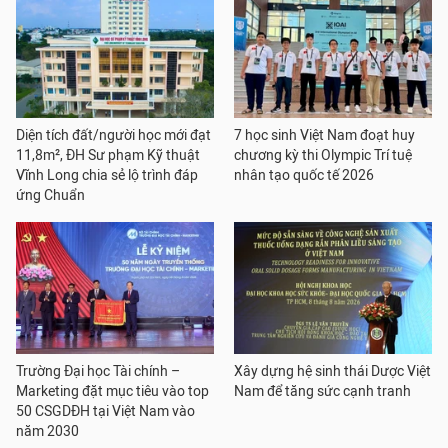
Diện tích đất/người học mới đạt
7 học sinh Việt Nam đoạt huy
11,8m², ĐH Sư phạm Kỹ thuật
chương kỳ thi Olympic Trí tuệ
Vĩnh Long chia sẻ lộ trình đáp
nhân tạo quốc tế 2026
ứng Chuẩn
Trường Đại học Tài chính –
Xây dựng hệ sinh thái Dược Việt
Marketing đặt mục tiêu vào top
Nam để tăng sức cạnh tranh
50 CSGDĐH tại Việt Nam vào
năm 2030