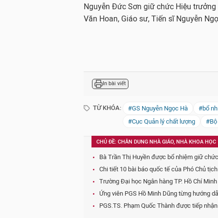
Nguyễn Đức Sơn giữ chức Hiệu trưởng v
Văn Hoan, Giáo sư, Tiến sĩ Nguyễn Ng
In bài viết
TỪ KHÓA:
#GS Nguyễn Ngọc Hà
#bổ nh
#Cục Quản lý chất lượng
#Bộ 
CHỦ ĐỀ: CHÂN DUNG NHÀ GIÁO, NHÀ KHOA HỌC
Bà Trần Thị Huyền được bổ nhiệm giữ chức
Chi tiết 10 bài báo quốc tế của Phó Chủ t
Trường Đại học Ngân hàng TP. Hồ Chí Minh
Ứng viên PGS Hồ Minh Dũng từng hướng dẫn
PGS.TS. Phạm Quốc Thành được tiếp nhận v