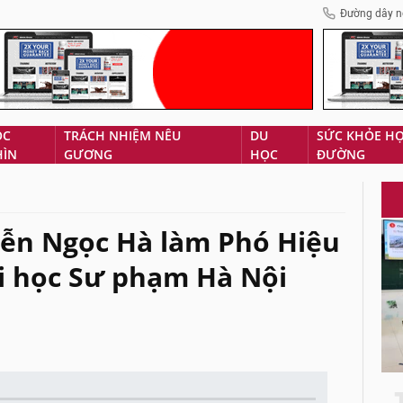
Đường dây n
ÓC
TRÁCH NHIỆM NÊU
DU
SỨC KHỎE H
HÌN
GƯƠNG
HỌC
ĐƯỜNG
ễn Ngọc Hà làm Phó Hiệu
i học Sư phạm Hà Nội