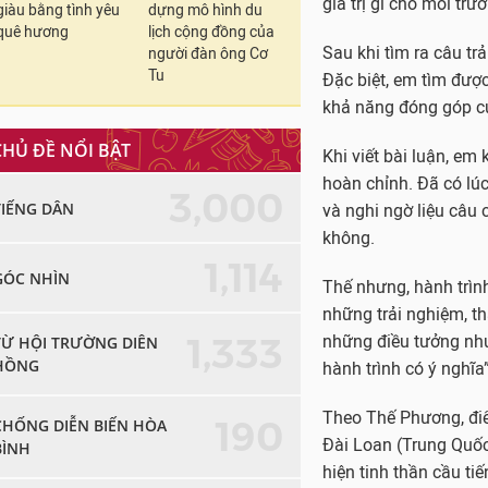
những trải nghiệm, th
giàu bằng tình yêu
dựng mô hình du
những điều tưởng như
quê hương
lịch cộng đồng của
người đàn ông Cơ
hành trình có ý nghĩ
Tu
Theo Thế Phương, điể
Đài Loan (Trung Quốc
CHỦ ĐỀ NỔI BẬT
hiện tinh thần cầu ti
gian thực tập tại Vi
3,000
TIẾNG DÂN
được tiếp cận với môi
phản biện và khả năng
1,114
GÓC NHÌN
Đây là trải nghiệm g
minh chứng rõ ràng c
1,333
TỪ HỘI TRƯỜNG DIÊN
dấu ấn riêng với hội 
HỒNG
190
CHỐNG DIỄN BIẾN HÒA
BÌNH