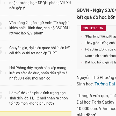
1 .
nhập trường học: ĐBQH, phòng VH-XH
nêu góp ý
GDVN - Ngày 20/6/2
kết quả đỗ học bổng
 .
Văn bằng 2 ngôn ngữ Anh: "Tử huyệt"
khiến nhiều lãnh đạo, cán bộ CSGDĐH,
TIN LIÊN QUAN
rơi vào lao lý, vi phạm
"Phải lòng" tiếng Phá
Thầy giáo Tiếng Anh 
 .
Chuyên gia, đại biểu quốc hội "hiến kế"
Hồ sơ ấn tượng của c
cải tiến kỳ thi tốt nghiệp THPT
Nam sinh chinh phục 
Đạt học bổng gần 8 tỷ
 .
Hải Phòng đẩy mạnh sắp xếp mạng
lưới cơ sở giáo dục, phấn đấu giảm ít
Nguyễn Thế Phương (s
nhất 30% đầu mối hiện có
Sinh học,
Trường Đại
 .
Làm gì để khắc phục tình trạng học
Tháng 6 vừa qua, Thế
sinh đến lớp 11, 12 mới nhận ra chọn
Đại học Paris-Saclay 
tổ hợp môn không phù hợp?
10.000 euro/năm học
triệu đồng).