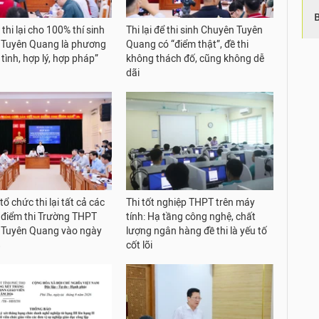
thi lại cho 100% thí sinh
Thi lại để thi sinh Chuyên Tuyên
 Tuyên Quang là phương
Quang có “điểm thật”, đề thi
tình, hợp lý, hợp pháp”
không thách đố, cũng không dễ
dãi
tổ chức thi lại tất cả các
Thi tốt nghiệp THPT trên máy
 điểm thi Trường THPT
tính: Hạ tầng công nghệ, chất
 Tuyên Quang vào ngày
lượng ngân hàng đề thi là yếu tố
8
cốt lõi