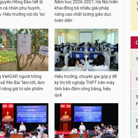
uyễn Hồng Đào tiết lộ
Năm học 2026-2027, Hà Nội triển
in cá nhân phụ huynh,
khai đồng bộ nhiều giải pháp
: Hiệu trưởng nói do "sơ
nâng cao chất lượng giáo dục
toàn diện
 VietGAP, người trồng
Hiệu trưởng, chuyên gia góp ý để
 xã Yên Bài "làm tốt, làm
kỳ thi tốt nghiệp THPT trên máy
ể nâng giá trị sản phẩm
tính bảo đảm công bằng, hiệu
quả