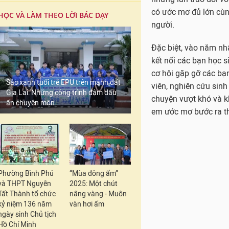
có ước mơ đủ lớn cùng
HỌC VÀ LÀM THEO LỜI BÁC DẠY
người.
Đặc biệt, vào năm nh
kết nối các bạn học s
cơ hội gặp gỡ các bạn
Sắc xanh tuổi trẻ EPU trên mảnh đất
viên, nghiên cứu sinh
Gia Lai: Những công trình đậm dấu
chuyện vượt khó và k
ấn chuyên môn
em ước mơ bước ra th
Phường Bình Phú
“Mùa đông ấm”
và THPT Nguyễn
2025: Một chút
Tất Thành tổ chức
nắng vàng - Muôn
kỷ niệm 136 năm
vàn hơi ấm
ngày sinh Chủ tịch
Hồ Chí Minh