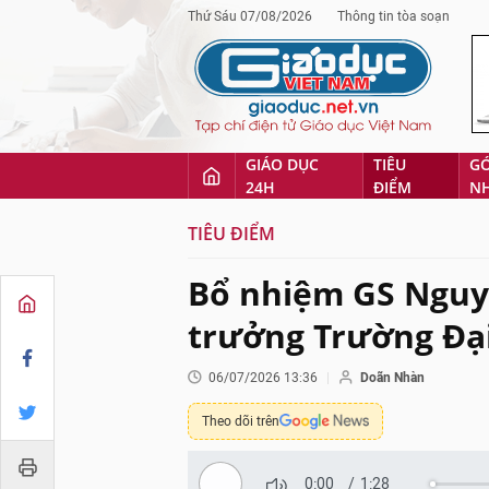
Thứ Sáu 07/08/2026
Thông tin tòa soạn
GIÁO DỤC
TIÊU
G
24H
ĐIỂM
N
TIÊU ĐIỂM
Bổ nhiệm GS Nguy
trưởng Trường Đạ
06/07/2026 13:36
Doãn Nhàn
Theo dõi trên
0:00
/
1:28