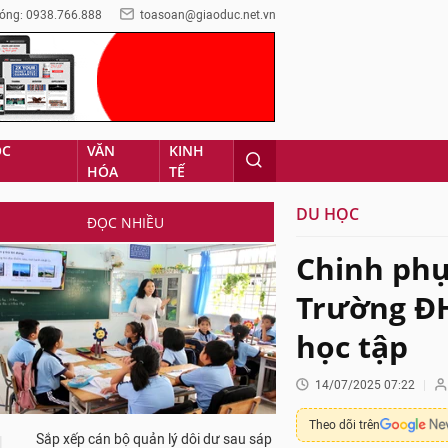
óng: 0938.766.888
toasoan@giaoduc.net.vn
ỌC
VĂN
KINH
HÓA
TẾ
DU HỌC
ĐỌC NHIỀU
Chinh phụ
Trường ĐH
học tập
14/07/2025 07:22
Theo dõi trên
Sắp xếp cán bộ quản lý dôi dư sau sáp