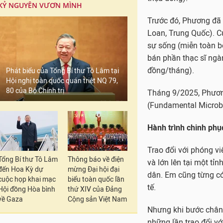
KỶ NGUYÊN VƯƠN MÌNH
Trước đó, Phương đã 
Loan, Trung Quốc). C
sự sống (miễn toàn bộ
bán phần thạc sĩ ngà
đồng/tháng).
Phát biểu của Tổng Bí thư Tô Lâm tại
Hội nghị toàn quốc quán triệt NQ 79,
80 của Bộ Chính trị
Tháng 9/2025, Phương
(Fundamental Microbio
Hành trình chinh phụ
Trao đổi với phóng vi
Tổng Bí thư Tô Lâm
Thông báo về điện
và lớn lên tại một tỉ
đến Hoa Kỳ dự
mừng Đại hội đại
dân. Em cũng từng có 
cuộc họp khai mạc
biểu toàn quốc lần
tế.
Hội đồng Hòa bình
thứ XIV của Đảng
về Gaza
Cộng sản Việt Nam
Nhưng khi bước chân 
những lần trao đổi vớ