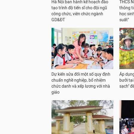
Hà Nội ban hành kế hoạch đào
THCS Ng
tạo trình độ tiến sĩ cho đội ngũ
thông t
công chức, viên chức ngành
học sinh
GD&ĐT
suất"
Dự kiến sửa đổi một số quy định
Áp dụng
chuẩn nghề nghiệp, bổ nhiệm
bưởi tại
chức danh và xếp lương với nhà
sạch" đ
giáo