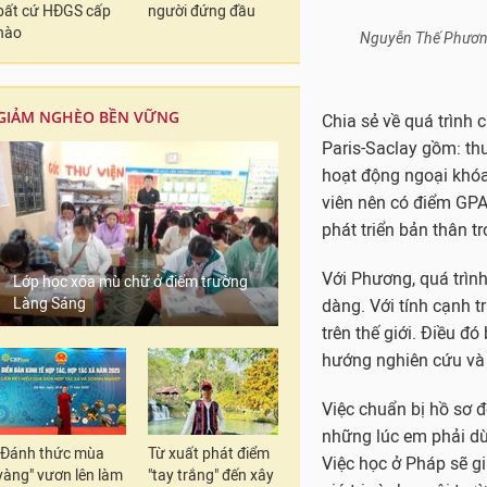
bất cứ HĐGS cấp
người đứng đầu
trên thế giới. Điều đ
nào
hướng nghiên cứu và 
Việc chuẩn bị hồ sơ đ
GIẢM NGHÈO BỀN VỮNG
những lúc em phải dừ
Việc học ở Pháp sẽ g
giá trị gì cho môi trư
Sau khi tìm ra câu tr
Đặc biệt, em tìm được
Lớp học xóa mù chữ ở điểm trường
khả năng đóng góp c
Làng Sáng
Khi viết bài luận, em
hoàn chỉnh. Đã có lúc
và nghi ngờ liệu câu
không.
"Đánh thức mùa
Từ xuất phát điểm
Thế nhưng, hành trình
vàng" vươn lên làm
"tay trắng" đến xây