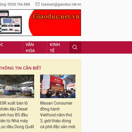
óng: 0938.766.888
toasoan@giaoduc.net.vn
ỌC
VĂN
KINH
HÓA
TẾ
THÔNG TIN CẦN BIẾT
BSR xuất bán lô
Masan Consumer
nhiên liệu Diesel
đồng hành
sinh học B5 đầu
Vietfood năm thứ
tiên từ Nhà máy
3, giới thiệu dòng
Lọc dầu Dung Quất
cà phê đặc sản mới