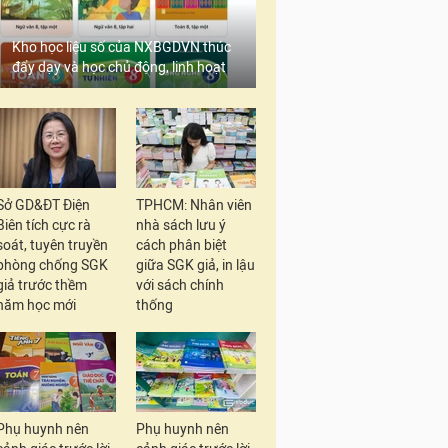
Kho học liệu số của NXBGDVN thúc
đẩy dạy và học chủ động, linh hoạt
Sở GD&ĐT Điện
TPHCM: Nhân viên
Biên tích cực rà
nhà sách lưu ý
soát, tuyên truyền
cách phân biệt
phòng chống SGK
giữa SGK giả, in lậu
giả trước thềm
với sách chính
năm học mới
thống
Phụ huynh nên
Phụ huynh nên