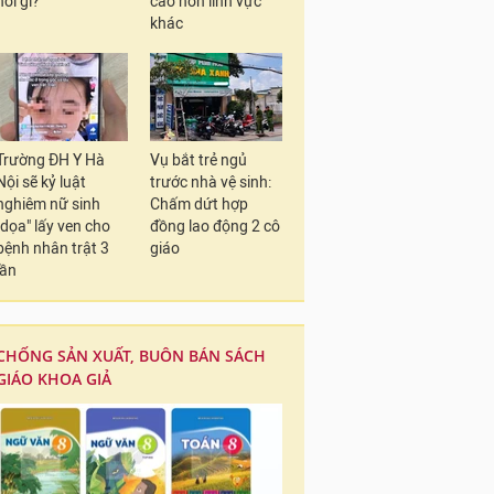
nói gì?
cao hơn lĩnh vực
khác
Trường ĐH Y Hà
Vụ bắt trẻ ngủ
Nội sẽ kỷ luật
trước nhà vệ sinh:
nghiêm nữ sinh
Chấm dứt hợp
"dọa" lấy ven cho
đồng lao động 2 cô
bệnh nhân trật 3
giáo
lần
CHỐNG SẢN XUẤT, BUÔN BÁN SÁCH
GIÁO KHOA GIẢ