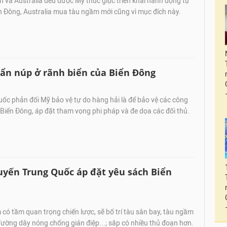
 và Australia đều được Mỹ thúc giục triển khai hành động tự
n Đông, Australia mua tàu ngầm mới cũng vì mục đích này.
ẩn núp ở rãnh biển của Biển Đông
ốc phản đối Mỹ bảo vệ tự do hàng hải là để bảo vệ các công
 ở Biển Đông, áp đặt tham vọng phi pháp và đe dọa các đối thủ.
uyến Trung Quốc áp đặt yêu sách Biển
có tầm quan trọng chiến lược, sẽ bố trí tàu sân bay, tàu ngầm
đường dây nóng chống gián điệp...; sắp có nhiều thủ đoạn hơn.