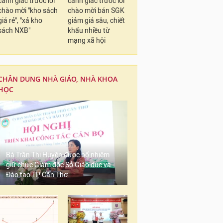
cảnh giác trước lời
cảnh giác trước lời
chào mời "kho sách
chào mời bán SGK
giá rẻ", "xả kho
giảm giá sâu, chiết
sách NXB"
khấu nhiều từ
mạng xã hội
CHÂN DUNG NHÀ GIÁO, NHÀ KHOA
HỌC
Bà Trần Thị Huyền được bổ nhiệm
giữ chức Giám đốc Sở Giáo dục và
Đào tạo TP Cần Thơ