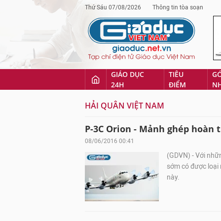
Thứ Sáu 07/08/2026
Thông tin tòa soạn
GIÁO DỤC
TIÊU
G
24H
ĐIỂM
N
HẢI QUÂN VIỆT NAM
P-3C Orion - Mảnh ghép hoàn 
08/06/2016 00:41
(GDVN) - Với nhữ
sớm có được loại
này.