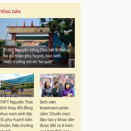
TIẾNG DÂN
THCS Nguyễn Hồng Đào tiết lộ thông
tin cá nhân phụ huynh, học sinh:
Hiệu trưởng nói do "sơ suất"
THPT Nguyễn Thái
Sinh viên
Bình thay đổi đồng
livestream phản
phục nam sinh lớp
cảm: Chuẩn mực
10, phụ huynh băn
đào tạo y khoa cần
khoăn, hiệu trưởng
được đặt ra ở mức