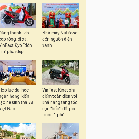
Dáng thanh lịch,
Nhà máy Nutifood
cốp rộng, đi xa,
đón nguồn điện
VinFast Kyo “đốn
xanh
tim” phái đẹp
Hợp lực đại học –
VinFast Kinet ghi
ngân hàng, kiến
điểm toàn diện với
tạo hệ sinh thái AI
khả năng tăng tốc
Việt Nam
cực “bốc”, đổi pin
trong 1 phút