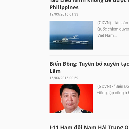
Tàu Liêu Ninh không đe được My
Philippines
19/03/2016 01:33
(GDVN) - Tàu sân 
Quốc chiếm quyền 
Việt Nam...
Biển Đông: Tuyên bố xuyên tạc
Lâm
15/03/2016 00:59
(GDVN) - “Biển Đôn
Đông, lập công ở B
J-11 Hạm đội Nam Hải Trung Qu