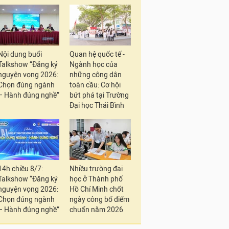
Nội dung buổi
Quan hệ quốc tế -
Talkshow “Đăng ký
Ngành học của
nguyện vọng 2026:
những công dân
Chọn đúng ngành
toàn cầu: Cơ hội
– Hành đúng nghề”
bứt phá tại Trường
Đại học Thái Bình
14h chiều 8/7:
Nhiều trường đại
Talkshow “Đăng ký
học ở Thành phố
nguyện vọng 2026:
Hồ Chí Minh chốt
Chọn đúng ngành
ngày công bố điểm
– Hành đúng nghề”
chuẩn năm 2026