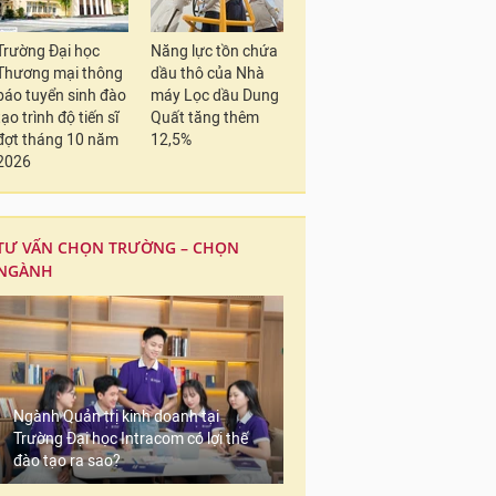
Trường Đại học
Năng lực tồn chứa
Thương mại thông
dầu thô của Nhà
báo tuyển sinh đào
máy Lọc dầu Dung
tạo trình độ tiến sĩ
Quất tăng thêm
đợt tháng 10 năm
12,5%
2026
TƯ VẤN CHỌN TRƯỜNG – CHỌN
NGÀNH
Ngành Quản trị kinh doanh tại
Trường Đại học Intracom có lợi thế
đào tạo ra sao?