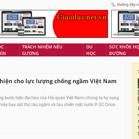
Đường dây n
ÓC
TRÁCH NHIỆM NÊU
DU
SỨC KHỎE H
HÌN
GƯƠNG
HỌC
ĐƯỜNG
thiện cho lực lượng chống ngầm Việt Nam
ng bước hiện đại hóa của Hải quân Việt Nam, chúng ta hy vọng
 máy bay sát thủ tàu ngầm và tàu chiến mặt nước P-3C Orion