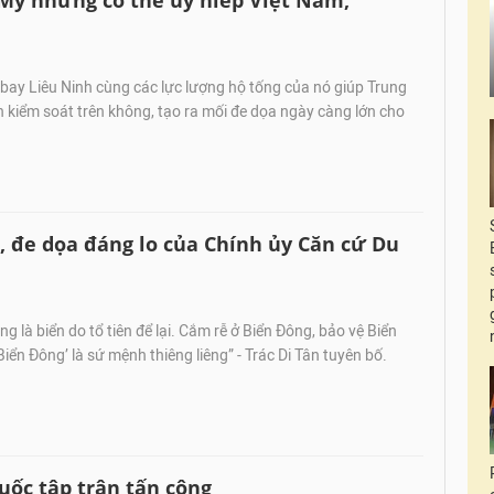
̃ nhưng có thể uy hiếp Việt Nam,
bay Liêu Ninh cùng các lực lượng hộ tống của nó giúp Trung
kiểm soát trên không, tạo ra mối đe dọa ngày càng lớn cho
, đe dọa đáng lo của Chính ủy Căn cứ Du
g là biển do tổ tiên để lại. Cắm rễ ở Biển Đông, bảo vệ Biển
iển Đông’ là sứ mệnh thiêng liêng” - Trác Di Tân tuyên bố.
ốc tập trận tấn công