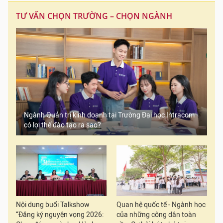
TƯ VẤN CHỌN TRƯỜNG – CHỌN NGÀNH
Ngành Quản trị kinh doanh tại Trường Đại học Intracom
có lợi thế đào tạo ra sao?
Nội dung buổi Talkshow
Quan hệ quốc tế - Ngành học
“Đăng ký nguyện vọng 2026:
của những công dân toàn