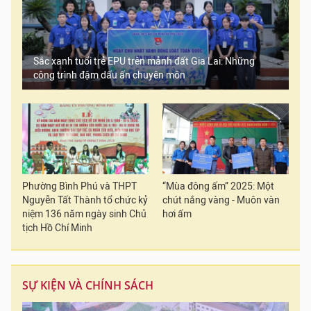
Sắc xanh tuổi trẻ EPU trên mảnh đất Gia Lai: Những
công trình đậm dấu ấn chuyên môn
Phường Bình Phú và THPT
“Mùa đông ấm” 2025: Một
Nguyễn Tất Thành tổ chức kỷ
chút nắng vàng - Muôn vàn
niệm 136 năm ngày sinh Chủ
hơi ấm
tịch Hồ Chí Minh
SỰ KIỆN VÀ CHÍNH SÁCH