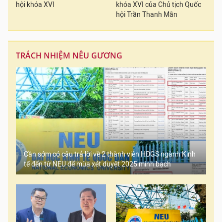
hội khóa XVI
khóa XVI của Chủ tịch Quốc
hội Trần Thanh Mẫn
TRÁCH NHIỆM NÊU GƯƠNG
Cần sớm có câu trả lời về 2 thành viên HĐGS ngành Kinh
tế đến từ NEU để mùa xét duyệt 2025 minh bạch