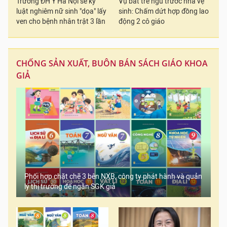
Trường ĐH Y Hà Nội sẽ kỷ
Vụ bắt trẻ ngủ trước nhà vệ
luật nghiêm nữ sinh "dọa" lấy
sinh: Chấm dứt hợp đồng lao
ven cho bệnh nhân trật 3 lần
động 2 cô giáo
CHỐNG SẢN XUẤT, BUÔN BÁN SÁCH GIÁO KHOA
GIẢ
Phối hợp chặt chẽ 3 bên NXB, công ty phát hành và quản
lý thị trường để ngăn SGK giả