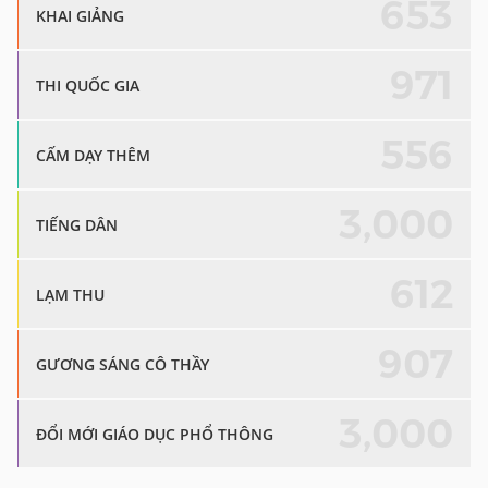
653
KHAI GIẢNG
971
THI QUỐC GIA
556
CẤM DẠY THÊM
3,000
TIẾNG DÂN
612
LẠM THU
907
GƯƠNG SÁNG CÔ THẦY
3,000
ĐỔI MỚI GIÁO DỤC PHỔ THÔNG