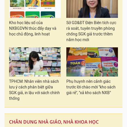
Kho học liệu số của
Sở GD&ĐT Điện Biên tích cực
NXBGDVN thúc đẩy dạy và
rà soát, tuyên truyền phòng
học chủ động, linh hoạt
chống SGK giả trước thềm
năm học mới
TPHCM: Nhân viên nhà sách
Phụ huynh nên cảnh giác
lưu ý cách phân biệt giữa
trước lời chào mời "kho sách
SGK giả, in lậu với sách chính
giá rẻ", "xả kho sách NXB"
thống
CHÂN DUNG NHÀ GIÁO, NHÀ KHOA HỌC