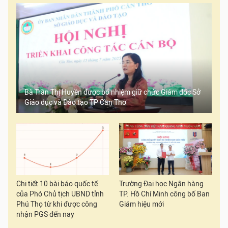
Bà Trần Thị Huyền được bổ nhiệm giữ chức Giám đốc Sở
Giáo dục và Đào tạo TP Cần Thơ
Chi tiết 10 bài báo quốc tế
Trường Đại học Ngân hàng
của Phó Chủ tịch UBND tỉnh
TP. Hồ Chí Minh công bố Ban
Phú Thọ từ khi được công
Giám hiệu mới
nhận PGS đến nay