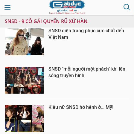
SNSD - 9 CÔ GÁI QUYẾN RŨ XỨ HÀN
SNSD diện trang phục cực chất đến
Việt Nam
SNSD "mỗi người một phách" khi lên
sóng truyền hình
Kiều nữ SNSD hớ hênh ở... Mỹ!