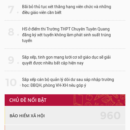
7 .
Bãi bỏ thủ tục xét thăng hạng viên chức và những
điều giáo viên cần biết
8 .
HS ở điểm thi Trường THPT Chuyên Tuyên Quang
đăng ký xét tuyển không làm phát sinh suất trúng
tuyển
9 .
Sắp xếp, tinh gọn mạng lưới cơ sở giáo dục sẽ giải
quyết được nhiều bất cập hiện nay
10 .
Sắp xếp cán bộ quản lý dôi dư sau sáp nhập trường
học: ĐBQH, phòng VH-XH nêu góp ý
CHỦ ĐỀ NỔI BẬT
960
BẢO HIỂM XÃ HỘI