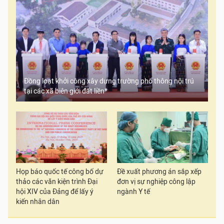
Đồng loạt khởi công xây dựng trường phổ thông nội trú
tại các xã biên giới đất liền*
Họp báo quốc tế công bố dự
Đề xuất phương án sắp xếp
thảo các văn kiện trình Đại
đơn vị sự nghiệp công lập
hội XIV của Đảng để lấy ý
ngành Y tế
kiến nhân dân