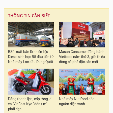
THÔNG TIN CẦN BIẾT
BSR xuất bán lô nhiên liệu
Masan Consumer đồng hành
Diesel sinh học B5 đầu tiên từ
Vietfood năm thứ 3, giới thiệu
Nhà máy Lọc dầu Dung Quất
dòng cà phê đặc sản mới
Dáng thanh lịch, cốp rộng, đi
Nhà máy Nutifood đón
xa, VinFast Kyo “đốn tim”
nguồn điện xanh
phái đẹp