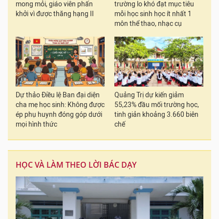
mong mỏi, giáo viên phấn
trường lo khó đạt mục tiêu
khởi vì được thăng hạng II
mỗi học sinh học ít nhất 1
môn thể thao, nhạc cụ
Dự thảo Điều lệ Ban đại diện
Quảng Trị dự kiến giảm
cha mẹ học sinh: Không được
55,23% đầu mối trường học,
ép phụ huynh đóng góp dưới
tinh giản khoảng 3.660 biên
mọi hình thức
chế
HỌC VÀ LÀM THEO LỜI BÁC DẠY