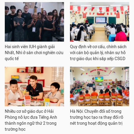
Hai sinh viên IUH giành giải
Quy định về cơ cấu, chính sách
Nhất, Nhì ở sân chơi nghiên cứu
với cán bộ quản lý, nhân sự hỗ
quốc tế
trợ giáo dục khi sắp xếp CSGD
Nhiều cơ sở giáo dục ở Hải
Hà Nội: Chuyển đổi số trong
Phòng nỗ lực đưa Tiếng Anh
trường học tạo ra thay đổi rõ
thành ngôn ngữ thứ 2 trong
nét trong hoạt động quản trị
trường học