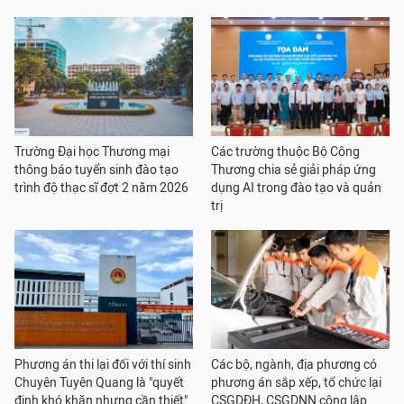
Trường Đại học Thương mại
Các trường thuộc Bộ Công
thông báo tuyển sinh đào tạo
Thương chia sẻ giải pháp ứng
trình độ thạc sĩ đợt 2 năm 2026
dụng AI trong đào tạo và quản
trị
Phương án thi lại đối với thí sinh
Các bộ, ngành, địa phương có
Chuyên Tuyên Quang là "quyết
phương án sắp xếp, tổ chức lại
định khó khăn nhưng cần thiết"
CSGDĐH, CSGDNN công lập