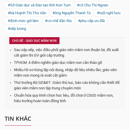
#Sở Giáo dục và Đào tạo tỉnh Kon Tum
#cô Chu Thị Ngoan
#bà Huỳnh Thị Thu Vân
#ông Nguyễn Thanh Tú
#tuổi nghỉ hưu
#định mức giờ làm
#cơ chế đặc thù
#phụ cấp ưu đãi
#xếp lương
CHỦ ĐỀ : GIÁO DỤC MẦM NON
Sau sắp xếp, việc điều phối giáo viên mầm non thuận lợi, đề xuất
cắt giảm thi GV giỏi cấp trường
TPHCM: 4 điểm nghẽn giáo dục mầm non cần tháo gỡ
Nhiều hồ sơ trùng lặp nội dung, nhập dữ liệu nhiều lần, giáo viên
mầm non mong rà soát cắt giảm
Thứ trưởng Bộ GD&ĐT: Giảm thủ tục, báo cáo không cần thiết để
giáo viên mầm non tập trung chuyên môn
Chuẩn hóa quy trình chọn học liệu, đồ chơi ở CSGD mầm non,
hiệu trưởng hoàn toàn đồng tình
TIN KHÁC