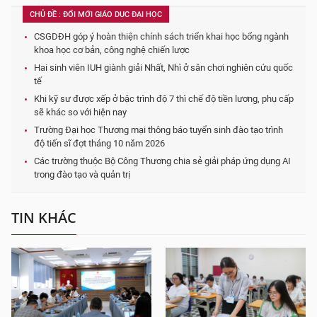
CHỦ ĐỀ : ĐỔI MỚI GIÁO DỤC ĐẠI HỌC
CSGDĐH góp ý hoàn thiện chính sách triển khai học bổng ngành
khoa học cơ bản, công nghệ chiến lược
Hai sinh viên IUH giành giải Nhất, Nhì ở sân chơi nghiên cứu quốc
tế
Khi kỹ sư được xếp ở bậc trình độ 7 thì chế độ tiền lương, phụ cấp
sẽ khác so với hiện nay
Trường Đại học Thương mại thông báo tuyển sinh đào tạo trình
độ tiến sĩ đợt tháng 10 năm 2026
Các trường thuộc Bộ Công Thương chia sẻ giải pháp ứng dụng AI
trong đào tạo và quản trị
TIN KHÁC