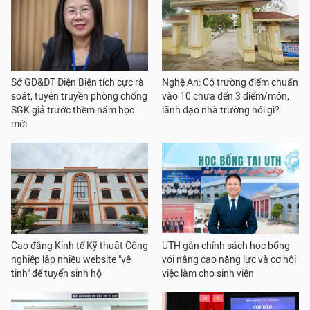
Sở GD&ĐT Điện Biên tích cực rà
Nghệ An: Có trường điểm chuẩn
soát, tuyên truyền phòng chống
vào 10 chưa đến 3 điểm/môn,
SGK giả trước thềm năm học
lãnh đạo nhà trường nói gì?
mới
Cao đẳng Kinh tế Kỹ thuật Công
UTH gắn chính sách học bổng
nghiệp lập nhiều website "vệ
với nâng cao năng lực và cơ hội
tinh" để tuyển sinh hộ
việc làm cho sinh viên