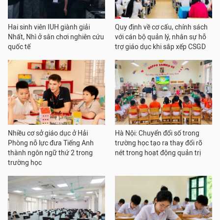
Hai sinh viên IUH giành giải
Quy định về cơ cấu, chính sách
Nhất, Nhì ở sân chơi nghiên cứu
với cán bộ quản lý, nhân sự hỗ
quốc tế
trợ giáo dục khi sắp xếp CSGD
Nhiều cơ sở giáo dục ở Hải
Hà Nội: Chuyển đổi số trong
Phòng nỗ lực đưa Tiếng Anh
trường học tạo ra thay đổi rõ
thành ngôn ngữ thứ 2 trong
nét trong hoạt động quản trị
trường học