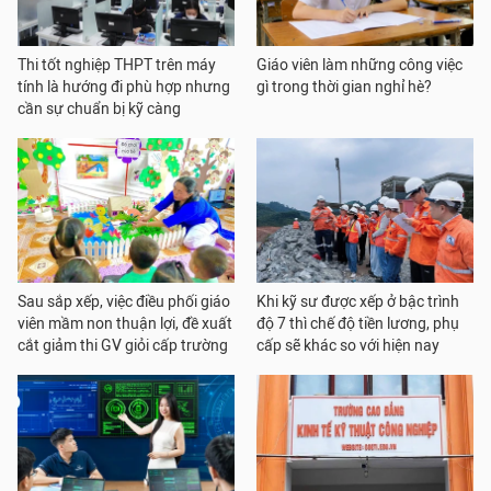
Thi tốt nghiệp THPT trên máy
Giáo viên làm những công việc
tính là hướng đi phù hợp nhưng
gì trong thời gian nghỉ hè?
cần sự chuẩn bị kỹ càng
Sau sắp xếp, việc điều phối giáo
Khi kỹ sư được xếp ở bậc trình
viên mầm non thuận lợi, đề xuất
độ 7 thì chế độ tiền lương, phụ
cắt giảm thi GV giỏi cấp trường
cấp sẽ khác so với hiện nay