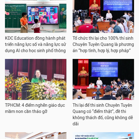
KDC Education đồng hành phát
Tổ chức thi lại cho 100% thí sinh
triển năng lực số và năng lực sử
Chuyên Tuyên Quang là phương
dụng AI cho học sinh phổ thông
án “hợp tình, hợp lý, hợp pháp”
TPHCM: 4 điểm nghẽn giáo dục
Thi lại để thi sinh Chuyên Tuyên
mầm non cần tháo gỡ
Quang có “điểm thật”, đề thi
không thách đố, cũng không dễ
dãi