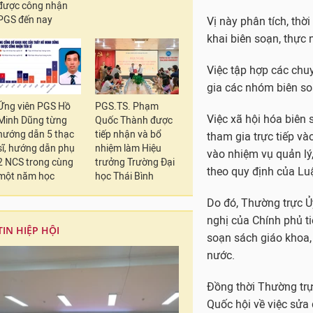
được công nhận
PGS đến nay
Bộ trưởng Bộ Giá
Thẩm tra báo cáo của
Ứng viên PGS Hồ
PGS.TS. Phạm
niên, Thiếu niên và 
Minh Dũng từng
Quốc Thành được
hướng dẫn 5 thạc
tiếp nhận và bổ
Về thực trạng biên s
sĩ, hướng dẫn phụ
nhiệm làm Hiệu
2 NCS trong cùng
trưởng Trường Đại
5 bộ sách của 3 nhà 
một năm học
học Thái Bình
dục và Đào tạo phê d
Cả 3 nhà xuất bản th
Nhà xuất bản Giáo dục
TIN HIỆP HỘI
Từ đó, theo ông Phan
niên, Nhi đồng của Qu
trì biên soạn sách gi