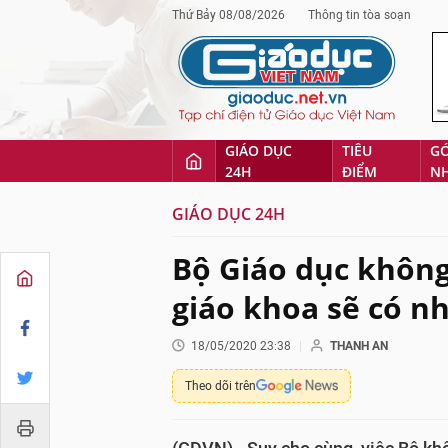
Thứ Bảy 08/08/2026
Thông tin tòa soạn
GIÁO DỤC
TIÊU
G
24H
ĐIỂM
N
GIÁO DỤC 24H
Bộ Giáo dục không
giáo khoa sẽ có nhi
18/05/2020 23:38
THANH AN
Theo dõi trên