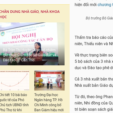
hiện đổi mới
chương tr
CHÂN DUNG NHÀ GIÁO, NHÀ KHOA
HỌC
Bà Trần Thị Huyền được bổ nhiệm
giữ chức Giám đốc Sở Giáo dục và
Đào tạo TP Cần Thơ
Chi tiết 10 bài báo
Trường Đại học
quốc tế của Phó
Ngân hàng TP. Hồ
Chủ tịch UBND tỉnh
Chí Minh công bố
Phú Thọ từ khi
Ban Giám hiệu mới