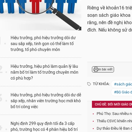
Tại phiên họp, Phó T
dục và Đào tạo phải 
nếu Bộ Giáo dục và Đ
1 .
“Bởi nếu có một bộ s
Hiệu trưởng, phó hiệu trưởng dôi dư
sau sắp xếp, tinh gọn có thể làm tổ
trường lại chọn bộ s
trưởng, tổ phó chuyên môn
biên soạn.
Như vậy cũng ảnh hưở
 .
Hiệu trưởng, hiệu phó làm quản lý lâu
năm bố trí làm tổ trưởng chuyên môn
nhiều bộ sách”, ông
có phù hợp?
Do đó, ông Đam đồng 
đồng của Quốc hội k
 .
Hiệu trưởng, phó hiệu trưởng dôi dư dễ
khoa.
sắp xếp, nhân viên trường học mới khó
bố trí công việc
Kết luận một số nội 
hội Tòng Thị Phóng 
 .
Nghị định 299 quy định tối đa 3 cấp
hội hoan nghênh sự n
phó, trường học có 4 phân hiệu bố trí