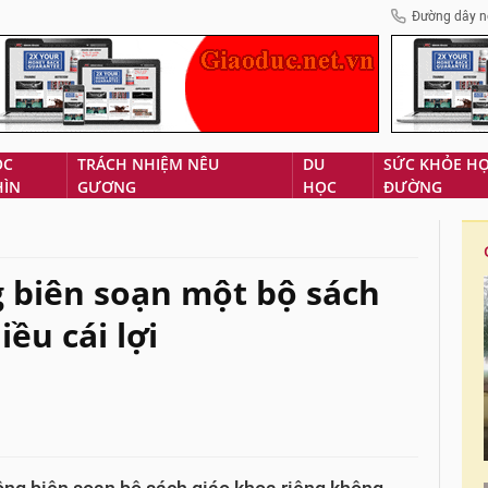
Đường dây n
ÓC
TRÁCH NHIỆM NÊU
DU
SỨC KHỎE H
HÌN
GƯƠNG
HỌC
ĐƯỜNG
 biên soạn một bộ sách
ều cái lợi