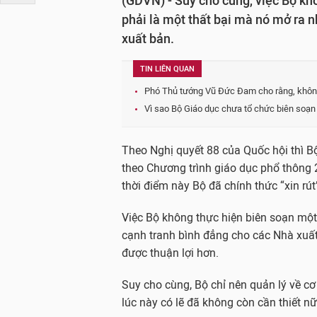
(GDVN) - Suy cho cùng, việc Bộ kh
phải là một thất bại mà nó mở ra 
xuất bản.
TIN LIÊN QUAN
Phó Thủ tướng Vũ Đức Đam cho rằng, khôn
Vì sao Bộ Giáo dục chưa tổ chức biên soạ
Theo Nghị quyết 88 của Quốc hội thì B
theo Chương trình giáo dục phổ thông 
thời điểm này Bộ đã chính thức “xin rút
Việc Bộ không thực hiện biên soạn một
cạnh tranh bình đẳng cho các Nhà xuất
được thuận lợi hơn.
Suy cho cùng, Bộ chỉ nên quản lý về cơ
lúc này có lẽ đã không còn cần thiết nữ