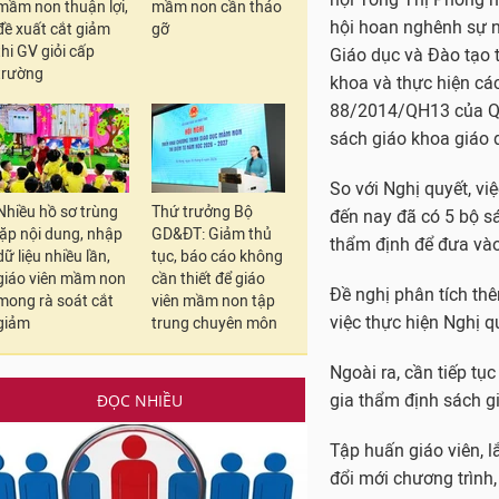
mầm non thuận lợi,
mầm non cần tháo
đề xuất cắt giảm
gỡ
thi GV giỏi cấp
trường
Nhiều hồ sơ trùng
Thứ trưởng Bộ
lặp nội dung, nhập
GD&ĐT: Giảm thủ
dữ liệu nhiều lần,
tục, báo cáo không
giáo viên mầm non
cần thiết để giáo
mong rà soát cắt
viên mầm non tập
giảm
trung chuyên môn
ĐỌC NHIỀU