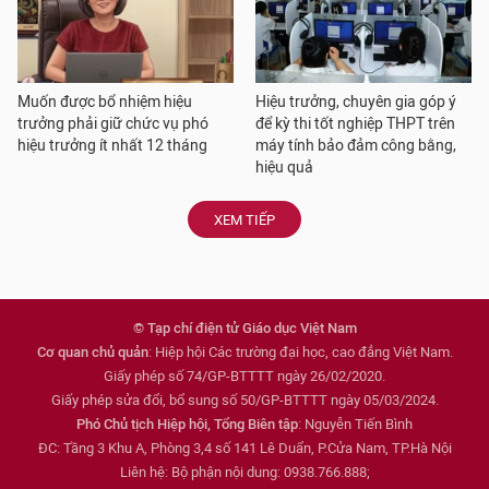
Muốn được bổ nhiệm hiệu
Hiệu trưởng, chuyên gia góp ý
trưởng phải giữ chức vụ phó
để kỳ thi tốt nghiệp THPT trên
hiệu trưởng ít nhất 12 tháng
máy tính bảo đảm công bằng,
hiệu quả
XEM TIẾP
© Tạp chí điện tử Giáo dục Việt Nam
Cơ quan chủ quản
: Hiệp hội Các trường đại học, cao đẳng Việt Nam.
Giấy phép số 74/GP-BTTTT ngày 26/02/2020.
Giấy phép sửa đổi, bổ sung số 50/GP-BTTTT ngày 05/03/2024.
Phó Chủ tịch Hiệp hội, Tổng Biên tập
: Nguyễn Tiến Bình
ĐC: Tầng 3 Khu A, Phòng 3,4 số 141 Lê Duẩn, P.Cửa Nam, TP.Hà Nội
Liên hệ: Bộ phận nội dung: 0938.766.888;