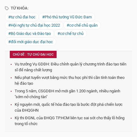
TỪ KHÓA:
#tự chủ đại học
#Phó thủ tướng Vũ Đức Đam
#Hội nghị tự chủ đại học 2022
#cơ chế chủ quản
#Bộ Giáo dục và Đào tạo
#cơ chế tự chủ
#đổi mới giáo dục đại học
CHỦ ĐỀ : TỰ CHỦ ĐẠI HỌC
Vụ trưởng Vụ GDĐH: Điều chỉnh quản lý chương trình đào tạo tiến
sĩ để nâng chất lượng
Nếu phạt tuyển vượt bằng mức thu học phí thì cần tính toán theo
hệ đào tạo
Trong 5 năm, CSGDĐH mở mới gần 1.200 ngành, nhiều ngành
"sớm nở chóng tàn"
Kỷ nguyên mới, quốc tế hóa đào tạo là bước đột phá chiến lược
của ĐHQGHN
Kỳ thi ĐGNL của ĐHQG TP.HCM liên tục sai sót cho thấy lỗ hổng
trong tổ chức