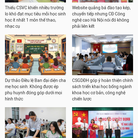
Thiếu CSVC khiến nhiều trường
Website quảng bá đào tạo kép,
lo khó đạt mục tiêu mỗi học sinh
chuyển tiếp nhưng CĐ Công
học ít nhất 1 môn thể thao,
nghệ cao Hà Nội nói đó không
nhạc cụ
phải liên kết
Dự thảo Điều lệ Ban đại diện cha
CSGDĐH góp ý hoàn thiện chính
mẹ học sinh: Không được ép
sách triển khai học bổng ngành
phụ huynh đóng góp dưới mọi
khoa học cơ bản, công nghệ
hình thức
chiến lược