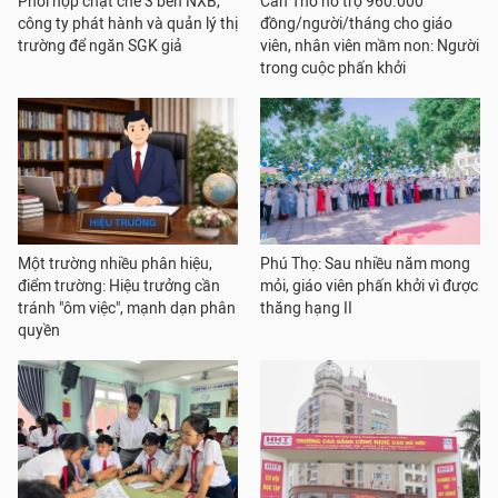
Phối hợp chặt chẽ 3 bên NXB,
Cần Thơ hỗ trợ 960.000
công ty phát hành và quản lý thị
đồng/người/tháng cho giáo
trường để ngăn SGK giả
viên, nhân viên mầm non: Người
trong cuộc phấn khởi
Một trường nhiều phân hiệu,
Phú Thọ: Sau nhiều năm mong
điểm trường: Hiệu trưởng cần
mỏi, giáo viên phấn khởi vì được
tránh "ôm việc", mạnh dạn phân
thăng hạng II
quyền