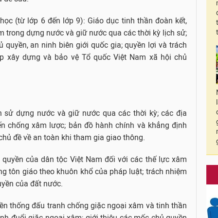
ọc (từ lớp 6 đến lớp 9): Giáo dục tinh thần đoàn kết,
 trong dựng nước và giữ nước qua các thời kỳ lịch sử;
 quyền, an ninh biên giới quốc gia; quyền lợi và trách
ệp xây dựng và bảo vệ Tổ quốc Việt Nam xã hội chủ
ịch sử dựng nước và giữ nước qua các thời kỳ; các địa
iến chống xâm lược; bản đồ hành chính và khẳng định
chủ đề về an toàn khi tham gia giao thông.
ủ quyền của dân tộc Việt Nam đối với các thế lực xâm
ng tôn giáo theo khuôn khổ của pháp luật; trách nhiệm
uyền của đất nước.
yền thống đấu tranh chống giặc ngoại xâm và tinh thần
nh đuổi giặc ngoại xâm; giới thiệu các mốc chủ quyền