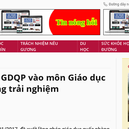
Đường dây n
ÓC
TRÁCH NHIỆM NÊU
DU
SỨC KHỎE H
HÌN
GƯƠNG
HỌC
ĐƯỜNG
p GDQP vào môn Giáo dục
ng trải nghiệm