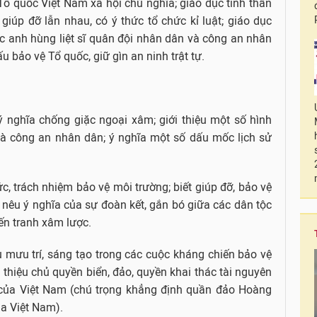
Tổ quốc Việt Nam xã hội chủ nghĩa; giáo dục tinh thần
 giúp đỡ lẫn nhau, có ý thức tổ chức kỉ luật; giáo dục
ác anh hùng liệt sĩ quân đội nhân dân và công an nhân
 bảo vệ Tổ quốc, giữ gìn an ninh trật tự.
ý nghĩa chống giặc ngoại xâm; giới thiệu một số hình
và công an nhân dân; ý nghĩa một số dấu mốc lịch sử
ức, trách nhiệm bảo vệ môi trường; biết giúp đỡ, bảo vệ
; nêu ý nghĩa của sự đoàn kết, gắn bó giữa các dân tộc
ến tranh xâm lược.
u mưu trí, sáng tạo trong các cuộc kháng chiến bảo vệ
 thiệu chủ quyền biển, đảo, quyền khai thác tài nguyên
 của Việt Nam (chú trọng khẳng định quần đảo Hoàng
a Việt Nam).