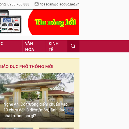
óng: 0938.766.888
toasoan@giaoduc.net.vn
ỌC
VĂN
KINH
HÓA
TẾ
GIÁO DỤC PHỔ THÔNG MỚI
Nghệ An: Có trường điểm chuẩn vào
10 chưa đến 3 điểm/môn, lãnh đạo
nhà trường nói gì?