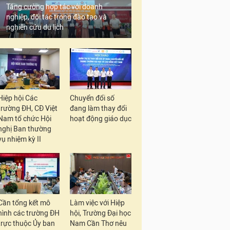
Tăng cường hợp tác với doanh
nghiệp, đối tác trong đào tạo và
nghiên cứu du lịch
Hiệp hội Các
Chuyển đổi số
trường ĐH, CĐ Việt
đang làm thay đổi
Nam tổ chức Hội
hoạt động giáo dục
nghị Ban thường
vụ nhiệm kỳ II
Cần tổng kết mô
Làm việc với Hiệp
hình các trường ĐH
hội, Trường Đại học
trực thuộc Ủy ban
Nam Cần Thơ nêu