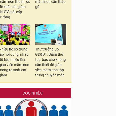
mầm non thuận lợi,
mầm non cần tháo
đề xuất cắt giảm
gỡ
thi GV giỏi cấp
trường
Nhiều hồ sơ trùng
Thứ trưởng Bộ
lặp nội dung, nhập
GD&ĐT: Giảm thủ
dữ liệu nhiều lần,
tục, báo cáo không
giáo viên mầm non
cần thiết để giáo
mong rà soát cắt
viên mầm non tập
giảm
trung chuyên môn
ĐỌC NHIỀU