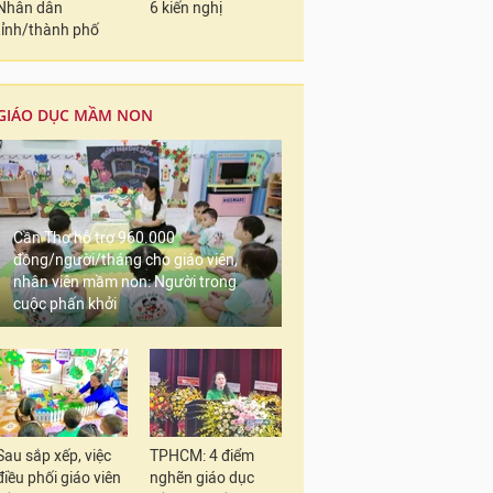
Nhân dân
6 kiến nghị
tỉnh/thành phố
GIÁO DỤC MẦM NON
Cần Thơ hỗ trợ 960.000
đồng/người/tháng cho giáo viên,
nhân viên mầm non: Người trong
cuộc phấn khởi
Sau sắp xếp, việc
TPHCM: 4 điểm
điều phối giáo viên
nghẽn giáo dục