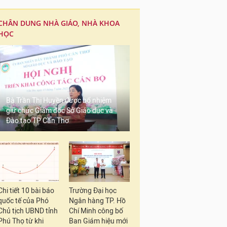
CHÂN DUNG NHÀ GIÁO, NHÀ KHOA
HỌC
Bà Trần Thị Huyền được bổ nhiệm
giữ chức Giám đốc Sở Giáo dục và
Đào tạo TP Cần Thơ
Chi tiết 10 bài báo
Trường Đại học
quốc tế của Phó
Ngân hàng TP. Hồ
Chủ tịch UBND tỉnh
Chí Minh công bố
Phú Thọ từ khi
Ban Giám hiệu mới