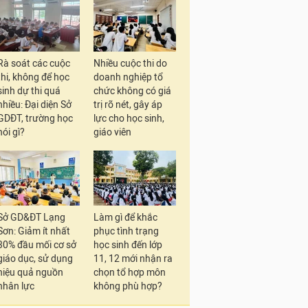
Rà soát các cuộc
Nhiều cuộc thi do
thi, không để học
doanh nghiệp tổ
sinh dự thi quá
chức không có giá
nhiều: Đại diện Sở
trị rõ nét, gây áp
GDĐT, trường học
lực cho học sinh,
nói gì?
giáo viên
Sở GD&ĐT Lạng
Làm gì để khắc
Sơn: Giảm ít nhất
phục tình trạng
30% đầu mối cơ sở
học sinh đến lớp
giáo dục, sử dụng
11, 12 mới nhận ra
hiệu quả nguồn
chọn tổ hợp môn
nhân lực
không phù hợp?