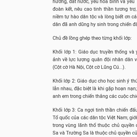
hương, đất nước, yêu hòa bình và yêu 
đoàn kết, nêu cao tinh thần tương trợ,
niềm tự hào dân tộc và lòng biết ơn c
dân đã anh dũng hy sinh trong chiến đấu
Chủ đề lồng ghép theo từng khối lớp:
Khối lớp 1: Giáo dục truyền thống và 
ảnh về lực lượng quân đội nhân dân 
(Cột cờ Hà Nội, Cột cờ Lũng Cú...).
Khối lớp 2: Giáo dục cho học sinh ý th
lẫn nhau, đặc biệt là khi gặp hoạn nạn
anh em trong chiến thắng các cuộc chi
Khối lớp 3: Ca ngợi tinh thần chiến đấ
Tổ quốc của các dân tộc Việt Nam; giới
trong vùng lãnh thổ thuộc chủ quyền
Sa và Trường Sa là thuộc chủ quyền củ