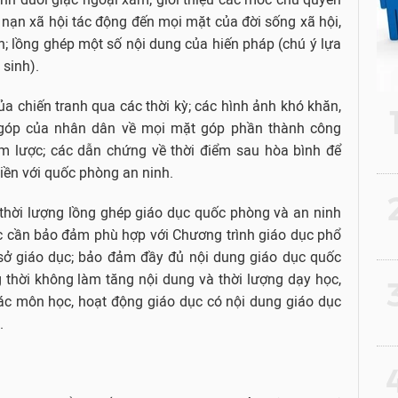
 tệ nạn xã hội tác động đến mọi mặt của đời sống xã hội,
iên; lồng ghép một số nội dung của hiến pháp (chú ý lựa
 sinh).
a chiến tranh qua các thời kỳ; các hình ảnh khó khăn,
g góp của nhân dân về mọi mặt góp phần thành công
m lược; các dẫn chứng về thời điểm sau hòa bình để
 liền với quốc phòng an ninh.
2
 thời lượng lồng ghép giáo dục quốc phòng và an ninh
c cần bảo đảm phù hợp với Chương trình giáo dục phổ
 sở giáo dục; bảo đảm đầy đủ nội dung giáo dục quốc
 thời không làm tăng nội dung và thời lượng dạy học,
3
ác môn học, hoạt động giáo dục có nội dung giáo dục
.
4