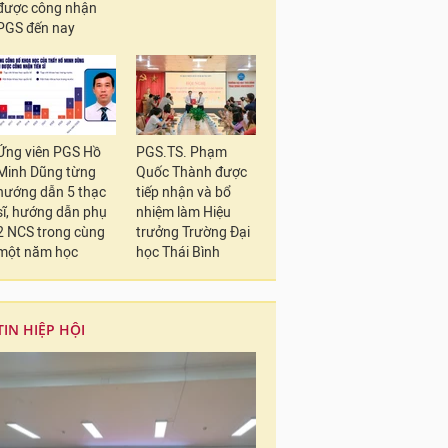
được công nhận
PGS đến nay
Ứng viên PGS Hồ
PGS.TS. Phạm
Minh Dũng từng
Quốc Thành được
hướng dẫn 5 thạc
tiếp nhận và bổ
sĩ, hướng dẫn phụ
nhiệm làm Hiệu
2 NCS trong cùng
trưởng Trường Đại
một năm học
học Thái Bình
TIN HIỆP HỘI