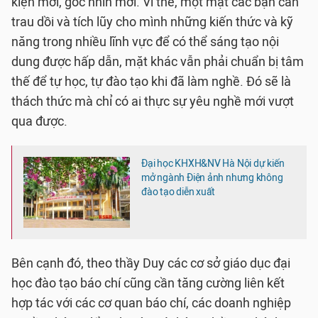
kiện mới, góc nhìn mới. Vì thế, một mặt các bạn cần
trau dồi và tích lũy cho mình những kiến thức và kỹ
năng trong nhiều lĩnh vực để có thể sáng tạo nội
dung được hấp dẫn, mặt khác vẫn phải chuẩn bị tâm
thế để tự học, tự đào tạo khi đã làm nghề. Đó sẽ là
thách thức mà chỉ có ai thực sự yêu nghề mới vượt
qua được.
Đại học KHXH&NV Hà Nội dự kiến
mở ngành Điện ảnh nhưng không
đào tạo diễn xuất
Bên cạnh đó, theo thầy Duy các cơ sở giáo dục đại
học đào tạo báo chí cũng cần tăng cường liên kết
hợp tác với các cơ quan báo chí, các doanh nghiệp