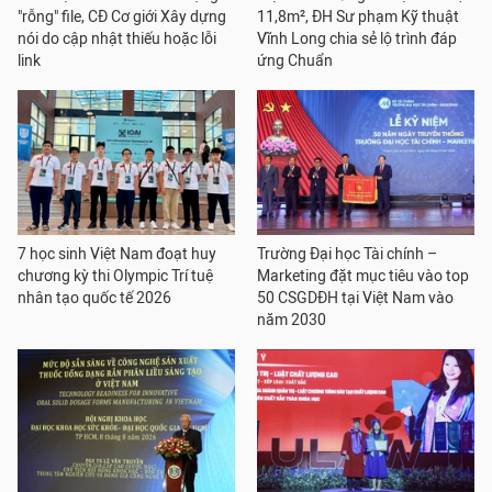
"rỗng" file, CĐ Cơ giới Xây dựng
11,8m², ĐH Sư phạm Kỹ thuật
nói do cập nhật thiếu hoặc lỗi
Vĩnh Long chia sẻ lộ trình đáp
link
ứng Chuẩn
7 học sinh Việt Nam đoạt huy
Trường Đại học Tài chính –
chương kỳ thi Olympic Trí tuệ
Marketing đặt mục tiêu vào top
nhân tạo quốc tế 2026
50 CSGDĐH tại Việt Nam vào
năm 2030