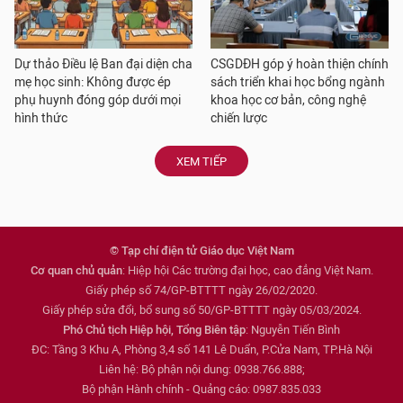
Dự thảo Điều lệ Ban đại diện cha
CSGDĐH góp ý hoàn thiện chính
mẹ học sinh: Không được ép
sách triển khai học bổng ngành
phụ huynh đóng góp dưới mọi
khoa học cơ bản, công nghệ
hình thức
chiến lược
XEM TIẾP
© Tạp chí điện tử Giáo dục Việt Nam
Cơ quan chủ quản
: Hiệp hội Các trường đại học, cao đẳng Việt Nam.
Giấy phép số 74/GP-BTTTT ngày 26/02/2020.
Giấy phép sửa đổi, bổ sung số 50/GP-BTTTT ngày 05/03/2024.
Phó Chủ tịch Hiệp hội, Tổng Biên tập
: Nguyễn Tiến Bình
ĐC: Tầng 3 Khu A, Phòng 3,4 số 141 Lê Duẩn, P.Cửa Nam, TP.Hà Nội
Liên hệ: Bộ phận nội dung: 0938.766.888;
Bộ phận Hành chính - Quảng cáo: 0987.835.033