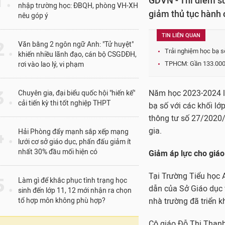
1 .
GDVN - Thí điểm sử
nhập trường học: ĐBQH, phòng VH-XH
giảm thủ tục hành c
nêu góp ý
TIN LIÊN QUAN
 .
Văn bằng 2 ngôn ngữ Anh: "Tử huyệt"
Trải nghiệm học bạ s
khiến nhiều lãnh đạo, cán bộ CSGDĐH,
TPHCM: Gần 133.000 H
rơi vào lao lý, vi phạm
 .
Năm học 2023-2024 là
Chuyên gia, đại biểu quốc hội "hiến kế"
cải tiến kỳ thi tốt nghiệp THPT
bạ số với các khối lớp
thông tư số 27/2020/
 .
gia.
Hải Phòng đẩy mạnh sắp xếp mạng
lưới cơ sở giáo dục, phấn đấu giảm ít
nhất 30% đầu mối hiện có
Giảm áp lực cho giáo
Tại Trường Tiểu học 
 .
Làm gì để khắc phục tình trạng học
dẫn của Sở Giáo dục
sinh đến lớp 11, 12 mới nhận ra chọn
tổ hợp môn không phù hợp?
nhà trường đã triển kh
Cô giáo Đỗ Thị Thanh