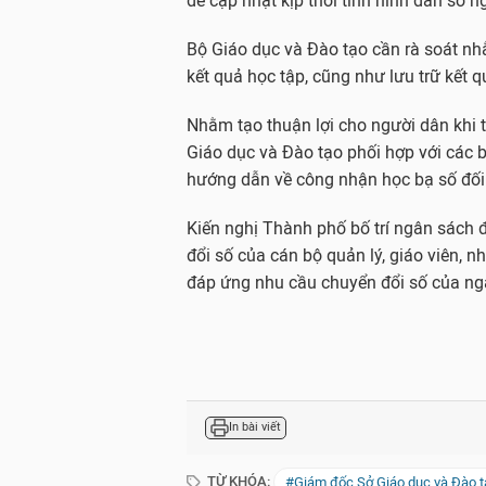
để cập nhật kịp thời tình hình dân số n
Bộ Giáo dục và Đào tạo cần rà soát nh
kết quả học tập, cũng như lưu trữ kết q
Nhằm tạo thuận lợi cho người dân khi t
Giáo dục và Đào tạo phối hợp với các 
hướng dẫn về công nhận học bạ số đối v
Kiến nghị Thành phố bố trí ngân sách 
đổi số của cán bộ quản lý, giáo viên, n
đáp ứng nhu cầu chuyển đổi số của ng
In bài viết
TỪ KHÓA:
#Giám đốc Sở Giáo dục và Đào t