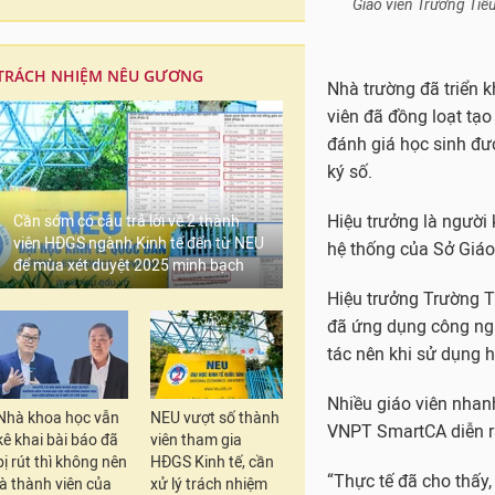
Hiệu trưởng là người 
hệ thống của Sở Giáo
TRÁCH NHIỆM NÊU GƯƠNG
Hiệu trưởng Trường Ti
đã ứng dụng công ngh
tác nên khi sử dụng h
Nhiều giáo viên nhanh
Cần sớm có câu trả lời về 2 thành
viên HĐGS ngành Kinh tế đến từ NEU
VNPT SmartCA diễn r
để mùa xét duyệt 2025 minh bạch
“Thực tế đã cho thấy,
với ngành giáo dục. H
học sinh từ bậc học m
tham gia đời sống lao
Nhà khoa học vẫn
NEU vượt số thành
Thông tin trên học bạ
kê khai bài báo đã
viên tham gia
sai sót vẫn có thể kiể
bị rút thì không nên
HĐGS Kinh tế, cần
là thành viên của
xử lý trách nhiệm