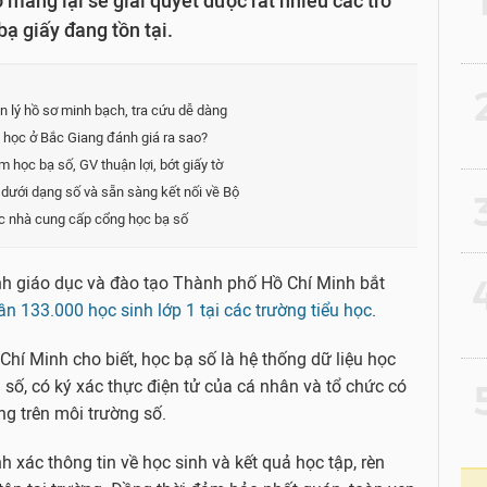
mang lại sẽ giải quyết được rất nhiều các trở
bạ giấy đang tồn tại.
2
 lý hồ sơ minh bạch, tra cứu dễ dàng
u học ở Bắc Giang đánh giá ra sao?
học bạ số, GV thuận lợi, bớt giấy tờ
dưới dạng số và sẵn sàng kết nối về Bộ
3
ác nhà cung cấp cổng học bạ số
4
h giáo dục và đào tạo Thành phố Hồ Chí Minh bắt
ần 133.000 học sinh lớp 1 tại các trường tiểu học
.
hí Minh cho biết, học bạ số là hệ thống dữ liệu học
 số, có ký xác thực điện tử của cá nhân và tổ chức có
5
ng trên môi trường số.
h xác thông tin về học sinh và kết quả học tập, rèn