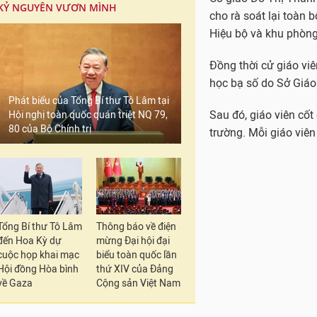
KỶ NGUYÊN VƯƠN MÌNH
cho rà soát lại toàn 
Hiệu bộ và khu phòng
Đồng thời cử giáo viê
học bạ số do Sở Giáo
Phát biểu của Tổng Bí thư Tô Lâm tại
Sau đó, giáo viên cốt 
Hội nghị toàn quốc quán triệt NQ 79,
80 của Bộ Chính trị
trường. Mỗi giáo viên
Tổng Bí thư Tô Lâm
Thông báo về điện
đến Hoa Kỳ dự
mừng Đại hội đại
cuộc họp khai mạc
biểu toàn quốc lần
Hội đồng Hòa bình
thứ XIV của Đảng
về Gaza
Cộng sản Việt Nam