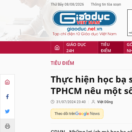
Thứ Bảy 08/08/2026
Thông tin tòa soạn
GIÁO DỤC
TIÊU
G
24H
ĐIỂM
N
TIÊU ĐIỂM
Thực hiện học bạ 
TPHCM nêu một số 
31/07/2024 23:40
Việt Dũng
Theo dõi trên