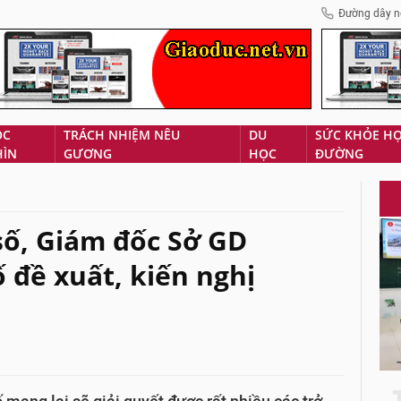
Đường dây n
ÓC
TRÁCH NHIỆM NÊU
DU
SỨC KHỎE H
HÌN
GƯƠNG
HỌC
ĐƯỜNG
số, Giám đốc Sở GD
đề xuất, kiến nghị