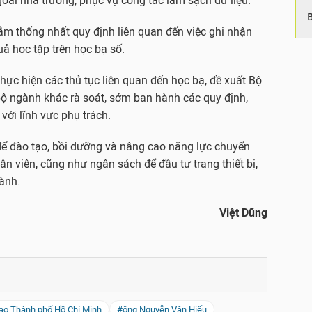
goài nhà trường, phục vụ công tác làm sạch dữ liệu.
ằm thống nhất quy định liên quan đến việc ghi nhận
uả học tập trên học bạ số.
hực hiện các thủ tục liên quan đến học bạ, đề xuất Bộ
bộ ngành khác rà soát, sớm ban hành các quy định,
ới lĩnh vực phụ trách.
để đào tạo, bồi dưỡng và nâng cao năng lực chuyển
hân viên, cũng như ngân sách để đầu tư trang thiết bị,
ành.
Việt Dũng
ạo Thành phố Hồ Chí Minh
#ông Nguyễn Văn Hiếu