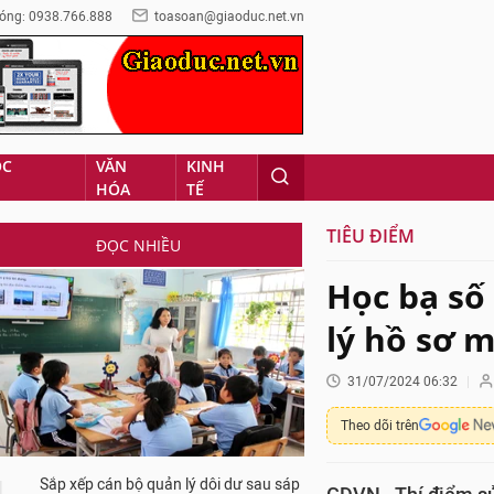
óng: 0938.766.888
toasoan@giaoduc.net.vn
ỌC
VĂN
KINH
HÓA
TẾ
TIÊU ĐIỂM
ĐỌC NHIỀU
Học bạ số
lý hồ sơ 
31/07/2024 06:32
Theo dõi trên
Sắp xếp cán bộ quản lý dôi dư sau sáp