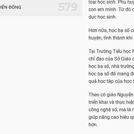
Tại Trường Tiểu học 
579
BIỂN ĐÔNG
chỉ đạo của Sở Giáo 
học bạ số, nhà trường
học bạ số đã mang đến
quả học tập của học 
Theo cô giáo Nguyễn 
triển khai và thực hi
công nghệ số, mà là m
giúp nâng cao hiệu qu
hơn.
“Học bạ số giúp giáo 
không mất nhiều thời 
Nhà trường quản lý lư
kết quả học tập của h
Bích Ngọc đánh giá.