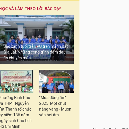
HỌC VÀ LÀM THEO LỜI BÁC DẠY
Sắc xanh tuổi trẻ EPU trên mảnh đất
Gia Lai: Những công trình đậm dấu
ấn chuyên môn
Giáo viên Trường Tiể
Phường Bình Phú
“Mùa đông ấm”
và THPT Nguyễn
2025: Một chút
Nhà trường đã triển k
Tất Thành tổ chức
nắng vàng - Muôn
viên đã đồng loạt tạo
kỷ niệm 136 năm
vàn hơi ấm
đánh giá học sinh đượ
ngày sinh Chủ tịch
ký số.
Hồ Chí Minh