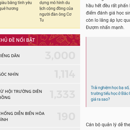
giàu bằng tình yêu
dựng mô hình du
quê hương
lịch cộng đồng của
người đàn ông Cơ
Tu
CHỦ ĐỀ NỔI BẬT
Trải nghiệm học bạ số,
trường tiểu học ở Bắc
3,000
giá ra sao?
TIẾNG DÂN
1,114
GÓC NHÌN
Cán bộ quản lý dễ the
loại học sinh. Phụ hu
1,333
TỪ HỘI TRƯỜNG DIÊN
con em mình. Từ đó có
HỒNG
dục học sinh.
Hơn nữa, học bạ số c
190
CHỐNG DIỄN BIẾN HÒA
huyện, tỉnh thành khi
BÌNH