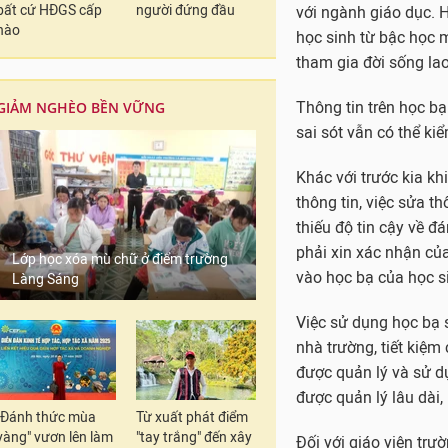
bất cứ HĐGS cấp
người đứng đầu
Khác với trước kia kh
nào
thông tin, việc sửa t
thiếu độ tin cậy về đá
phải xin xác nhận của
GIẢM NGHÈO BỀN VỮNG
vào học bạ của học s
Việc sử dụng học bạ s
nhà trường, tiết kiệm 
được quản lý và sử dụ
được quản lý lâu dài, 
Lớp học xóa mù chữ ở điểm trường
Đối với giáo viên trư
Làng Sáng
hầu hết đều rất phấn 
điểm đánh giá học sin
còn lo lắng áp lực qu
Đượm nhấn mạnh.
"Đánh thức mùa
Từ xuất phát điểm
vàng" vươn lên làm
"tay trắng" đến xây