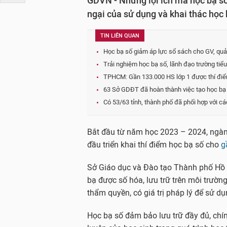
GDVN - Những lợi ích mà học bạ số 
ngại của sử dụng và khai thác học 
TIN LIÊN QUAN
Học bạ số giảm áp lực sổ sách cho GV, quản
Trải nghiệm học bạ số, lãnh đạo trường tiể
TPHCM: Gần 133.000 HS lớp 1 được thí điểm 
63 Sở GDĐT đã hoàn thành việc tạo học bạ 
Có 53/63 tỉnh, thành phố đã phối hợp với c
Bắt đầu từ năm học 2023 – 2024, ngàn
đầu triển khai thí điểm học bạ số cho
g
Sở Giáo dục và Đào tạo Thành phố Hồ C
bạ được số hóa, lưu trữ trên môi trường
thẩm quyền, có giá trị pháp lý để sử dụ
Học bạ số đảm bảo lưu trữ đầy đủ, chín