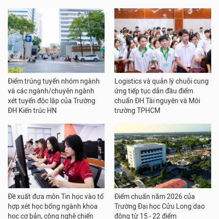
Điểm trúng tuyển nhóm ngành
Logistics và quản lý chuỗi cung
và các ngành/chuyên ngành
ứng tiếp tục dẫn đầu điểm
xét tuyển độc lập của Trường
chuẩn ĐH Tài nguyên và Môi
ĐH Kiến trúc HN
trường TPHCM
Đề xuất đưa môn Tin học vào tổ
Điểm chuẩn năm 2026 của
hợp xét học bổng ngành khoa
Trường Đại học Cửu Long dao
học cơ bản, công nghệ chiến
động từ 15 - 22 điểm