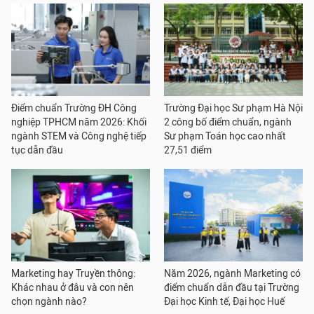
Điểm chuẩn Trường ĐH Công
Trường Đại học Sư phạm Hà Nội
nghiệp TPHCM năm 2026: Khối
2 công bố điểm chuẩn, ngành
ngành STEM và Công nghệ tiếp
Sư phạm Toán học cao nhất
tục dẫn đầu
27,51 điểm
Marketing hay Truyền thông:
Năm 2026, ngành Marketing có
Khác nhau ở đâu và con nên
điểm chuẩn dẫn đầu tại Trường
chọn ngành nào?
Đại học Kinh tế, Đại học Huế