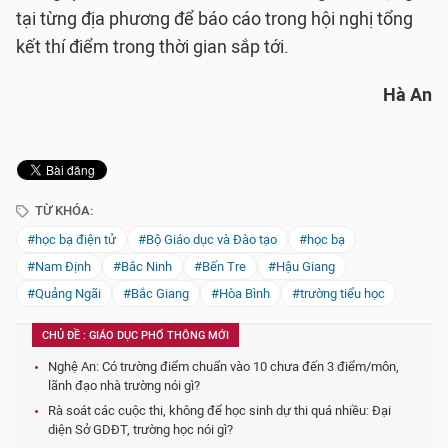
tại từng địa phương để báo cáo trong hội nghị tổng
kết thí điểm trong thời gian sắp tới.
Hà An
TỪ KHÓA:
#học bạ điện tử
#Bộ Giáo dục và Đào tạo
#học bạ
#Nam Định
#Bắc Ninh
#Bến Tre
#Hậu Giang
#Quảng Ngãi
#Bắc Giang
#Hòa Bình
#trường tiểu học
CHỦ ĐỀ : GIÁO DỤC PHỔ THÔNG MỚI
Nghệ An: Có trường điểm chuẩn vào 10 chưa đến 3 điểm/môn,
lãnh đạo nhà trường nói gì?
Rà soát các cuộc thi, không để học sinh dự thi quá nhiều: Đại
diện Sở GDĐT, trường học nói gì?