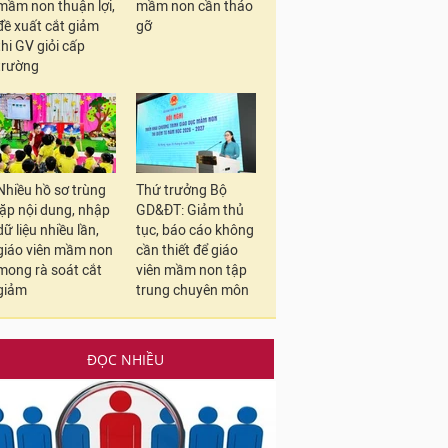
mầm non thuận lợi,
mầm non cần tháo
đề xuất cắt giảm
gỡ
thi GV giỏi cấp
trường
Nhiều hồ sơ trùng
Thứ trưởng Bộ
lặp nội dung, nhập
GD&ĐT: Giảm thủ
dữ liệu nhiều lần,
tục, báo cáo không
giáo viên mầm non
cần thiết để giáo
mong rà soát cắt
viên mầm non tập
giảm
trung chuyên môn
ĐỌC NHIỀU