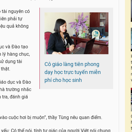
o tài nguyên có
iên phải tự
hiệu quả không
dục và Đào tạo
 lý hàng chục,
sử dụng tài
Cô giáo làng tiên phong
thật.
dạy học trực tuyến miễn
phí cho học sinh
Giáo dục và Đào
nhà trường nhắc
 tra, đánh giá
h vào cuộc hơi bị muộn”, thầy Tùng nêu quan điểm.
 yếu: Có thể nói, tính tự giác của người Việt nói chung