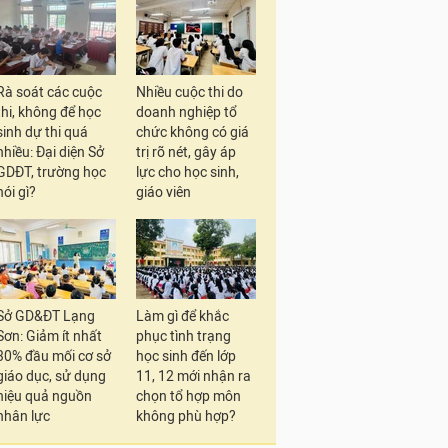
Rà soát các cuộc
Nhiều cuộc thi do
thi, không để học
doanh nghiệp tổ
sinh dự thi quá
chức không có giá
nhiều: Đại diện Sở
trị rõ nét, gây áp
GDĐT, trường học
lực cho học sinh,
nói gì?
giáo viên
Sở GD&ĐT Lạng
Làm gì để khắc
Sơn: Giảm ít nhất
phục tình trạng
30% đầu mối cơ sở
học sinh đến lớp
giáo dục, sử dụng
11, 12 mới nhận ra
hiệu quả nguồn
chọn tổ hợp môn
nhân lực
không phù hợp?