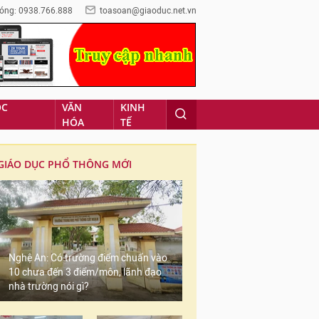
óng: 0938.766.888
toasoan@giaoduc.net.vn
ỌC
VĂN
KINH
HÓA
TẾ
GIÁO DỤC PHỔ THÔNG MỚI
Nghệ An: Có trường điểm chuẩn vào
10 chưa đến 3 điểm/môn, lãnh đạo
nhà trường nói gì?