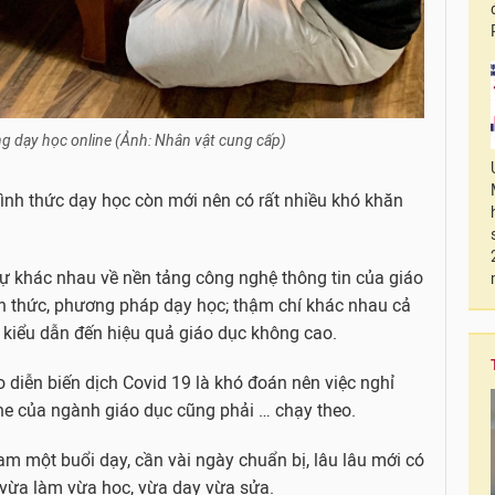
g dạy học online (Ảnh: Nhân vật cung cấp)
hình thức dạy học còn mới nên có rất nhiều khó khăn
sự khác nhau về nền tảng công nghệ thông tin của giáo
hình thức, phương pháp dạy học; thậm chí khác nhau cả
 kiểu dẫn đến hiệu quả giáo dục không cao.
Do diễn biến dịch Covid 19 là khó đoán nên việc nghỉ
ne của ngành giáo dục cũng phải … chạy theo.
am một buổi dạy, cần vài ngày chuẩn bị, lâu lâu mới có
à vừa làm vừa học, vừa dạy vừa sửa.