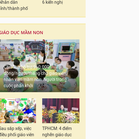
Nhân dân
6 kiến nghị
tỉnh/thành phố
GIÁO DỤC MẦM NON
Cần Thơ hỗ trợ 960.000
đồng/người/tháng cho giáo viên,
nhân viên mầm non: Người trong
cuộc phấn khởi
Sau sắp xếp, việc
TPHCM: 4 điểm
điều phối giáo viên
nghẽn giáo dục