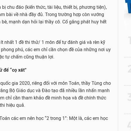
ị chu đáo (kiến thức, tài liệu, thiết bị, phương tiện),
 làm bài về nhà đầy đủ. Trong trường hợp còn vướng
 bè, mạnh dạn hỏi lại thầy cô. Cố gắng phát huy hết
t nhất 1 đề thi thử/ 1 môn để tự đánh giá và rèn kỹ
 phong phú, các em chỉ cần chọn đề của những nơi uy
iệc tự chấm cũng thuận lợi.
2
ử để “cọ xát”
 quốc gia 2020, riêng đối với môn Toán, thầy Tùng cho
 rằng Bộ Giáo dục và Đào tạo đã nhiều lần nhấn mạnh
3
em chỉ cần tham khảo đề minh họa và đề chính thức
hi hiệu quả.
n Toán các em nên học “2 trong 1”: Một là, các em học
4