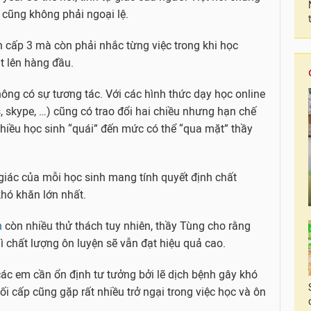
 cũng không phải ngoại lệ.
nh cấp 3 mà còn phải nhắc từng việc trong khi học
ặt lên hàng đầu.
ông có sự tương tác. Với các hình thức dạy học online
 skype, …) cũng có trao đổi hai chiều nhưng hạn chế
 nhiều học sinh “quái” đến mức có thể “qua mặt” thầy
ự giác của mỗi học sinh mang tính quyết định chất
khó khăn lớn nhất.
h
còn nhiều thử thách tuy nhiên, thầy Tùng cho rằng
hì chất lượng ôn luyện sẽ vẫn đạt hiệu quả cao.
các em cần ổn định tư tưởng bởi lẽ dịch bệnh gây khó
ối cấp cũng gặp rất nhiều trở ngại trong việc học và ôn