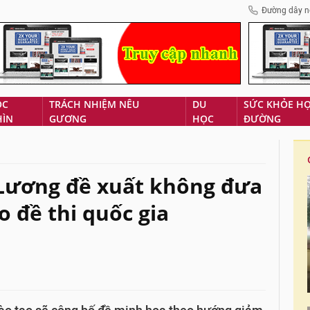
Đường dây n
ÓC
TRÁCH NHIỆM NÊU
DU
SỨC KHỎE H
HÌN
GƯƠNG
HỌC
ĐƯỜNG
 Lương đề xuất không đưa
o đề thi quốc gia