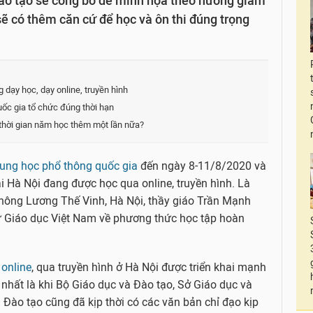
Đào tạo sẽ công bố đề minh họa theo hướng giảm
sẽ có thêm căn cứ để học và ôn thi đúng trọng
 dạy học, dạy online, truyền hình
uốc gia tổ chức đúng thời hạn
 thời gian năm học thêm một lần nữa?
trung học phổ thông quốc gia
đến ngày 8-11/8/2020 và
ại Hà Nội đang được học qua online, truyền hình. Là
thông Lương Thế Vinh, Hà Nội, thầy giáo Trần Mạnh
tử Giáo dục Việt Nam về phương thức học tập hoàn
 online
, qua truyền hình ở Hà Nội được triển khai mạnh
nhất là khi Bộ Giáo dục và Đào tạo, Sở Giáo dục và
Đào tạo cũng đã kịp thời có các văn bản chỉ đạo kịp