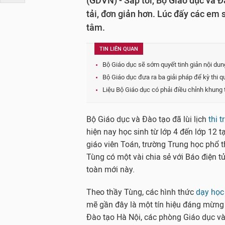
(GDVN) - Sắp tới, Bộ Giáo dục và 
tải, đơn giản hơn. Lúc đấy các em 
tâm.
TIN LIÊN QUAN
Bộ Giáo dục sẽ sớm quyết tinh giản nội dung
Bộ Giáo dục đưa ra ba giải pháp để kỳ thi q
Liệu Bộ Giáo dục có phải điều chỉnh khung
Bộ Giáo dục và Đào tạo đã lùi lịch
thi 
hiện nay học sinh từ lớp 4 đến lớp 12 t
giáo viên Toán, trường Trung học phổ 
Tùng có một vài chia sẻ với Báo điện 
toàn mới này.
Theo thầy Tùng, các hình thức
dạy học
mẽ gần đây là một tín hiệu đáng mừng 
Đào tạo Hà Nội, các phòng Giáo dục và 