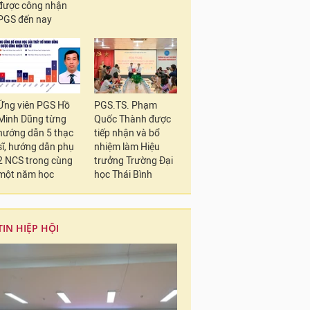
được công nhận
PGS đến nay
Ứng viên PGS Hồ
PGS.TS. Phạm
Minh Dũng từng
Quốc Thành được
hướng dẫn 5 thạc
tiếp nhận và bổ
sĩ, hướng dẫn phụ
nhiệm làm Hiệu
2 NCS trong cùng
trưởng Trường Đại
một năm học
học Thái Bình
TIN HIỆP HỘI