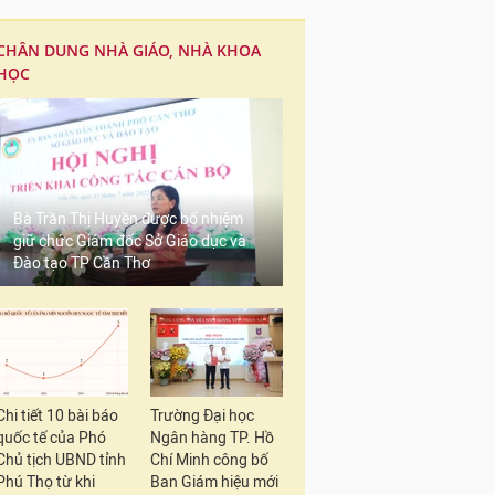
CHÂN DUNG NHÀ GIÁO, NHÀ KHOA
HỌC
Bà Trần Thị Huyền được bổ nhiệm
giữ chức Giám đốc Sở Giáo dục và
Đào tạo TP Cần Thơ
Chi tiết 10 bài báo
Trường Đại học
quốc tế của Phó
Ngân hàng TP. Hồ
Chủ tịch UBND tỉnh
Chí Minh công bố
Phú Thọ từ khi
Ban Giám hiệu mới