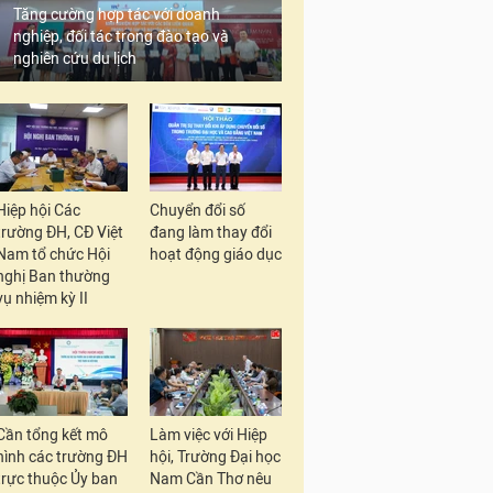
Tăng cường hợp tác với doanh
nghiệp, đối tác trong đào tạo và
nghiên cứu du lịch
Hiệp hội Các
Chuyển đổi số
trường ĐH, CĐ Việt
đang làm thay đổi
Nam tổ chức Hội
hoạt động giáo dục
nghị Ban thường
vụ nhiệm kỳ II
Cần tổng kết mô
Làm việc với Hiệp
hình các trường ĐH
hội, Trường Đại học
trực thuộc Ủy ban
Nam Cần Thơ nêu