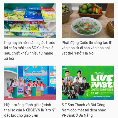
Phụ huynh nên cảnh giác trước
Phát động Cuộc thi sáng tạo IP
lời chào mời bán SGK giảm giá
văn hóa từ di sản văn hóa phi
sâu, chiết khấu nhiều từ mạng
vật thể "Phở" Hà Nội
xã hội
Hiệu trưởng đánh giá hệ sinh
S.T Sơn Thạch và Bùi Công
thái số của NXBGDVN là “trợ lý”
Nam góp mặt tại đêm nhạc
đắc lực cho giáo viên
VPBank ở Đà Nẵng