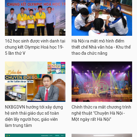
162 học sinh được vinh danh tại
Hà Nội ra mắt mô hình điểm
chung kết Olympic Hoá học 19-
thiết chế Nhà văn hóa - Khu thể
5 lần thứ V
thao đa chức năng
NXBGDVN hướng tới xây dựng
Chính thức ra mắt chương trình
hệ sinh thái giáo dục số toàn
nghệ thuật "Chuyện Hà Nội -
diện lấy người học, giáo viên
Một ngày rất Hà Nội"
làm trung tâm